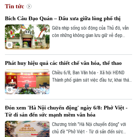
Chính trị
Nhịp sống Hà Nội
Tin tức
Thế giới
Xã hội
Bích Câu Đạo Quán – Dấu xưa giữa lòng phố thị
Người Hà Nội
Tin tức
Kinh tế
Giữa nhịp sống sôi động của Thủ đô, vẫn
An ninh trật tự
Khoảnh khắc Hà Nội
còn những không gian lưu giữ vẻ đẹp
Quân sự
Tin tức
Nhà đất
trầm mặc của Hà Nội xưa. Hơn 700 năm
Công nghệ
Ẩm thực
tồn tại, Bích Câu Đạo Quán không chỉ là
Hồ sơ
Cafe sáng
Tin tức
một di tích lịch sử, văn hóa mà còn là
Tàu và Xe
Phát huy hiệu quả các thiết chế văn hóa, thể thao
Người Việt 4 phương
điểm dừng chân để người dân và du
Tài chính Ngân hàng
Đầu tư
khách tìm về sự bình yên giữa phố
Chiều 6/8, Ban Văn hóa - Xã hội HĐND
Ô tô
Giáo dục
phường.
Thành phố giám sát việc đầu tư, khai thác
Doanh nghiệp
Căn hộ
các thiết chế văn hóa, thể thao trên địa
Tàu
Tin tức
Văn hóa
bàn phường Thanh Xuân.
Đất đai
Xe máy
Tuyển sinh
Đón xem 'Hà Nội chuyển động' ngày 6/8: Phở Việt -
Tin tức
Sức khỏe
Kinh nghiệm
Từ di sản đến sức mạnh mềm văn hóa
Thị trường
Hướng nghiệp
Làng nghề
Chương trình "Hà Nội chuyển động" với
Y tế
Thể thao
Đánh giá
chủ đề "Phở Việt - Từ di sản đến sức
Di tích