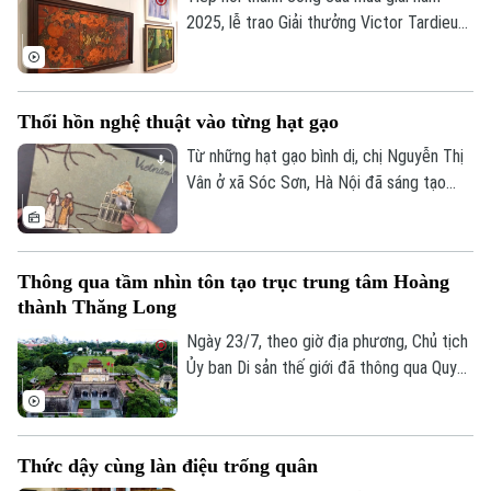
góc nhìn sáng tạo của thế hệ trẻ.
2025, lễ trao Giải thưởng Victor Tardieu
2026 đã được tổ chức, tôn vinh những
tác phẩm và khóa luận tốt nghiệp xuất
sắc của sinh viên Trường Đại học Mỹ
Thổi hồn nghệ thuật vào từng hạt gạo
thuật Việt Nam.
Từ những hạt gạo bình dị, chị Nguyễn Thị
Vân ở xã Sóc Sơn, Hà Nội đã sáng tạo
nên những bức tranh độc đáo, tái hiện
phong cảnh quê hương, danh lam thắng
cảnh và nhiều giá trị văn hóa truyền thống
Thông qua tầm nhìn tôn tạo trục trung tâm Hoàng
của dân tộc.
thành Thăng Long
Ngày 23/7, theo giờ địa phương, Chủ tịch
Ủy ban Di sản thế giới đã thông qua Quyết
định số 48, chính thức thông qua “Tầm
nhìn về việc chỉnh trang, tôn tạo trục
trung tâm của Hoàng thành Thăng Long”.
Thức dậy cùng làn điệu trống quân