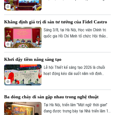
quyện.
tâm Nghiên cứu Nữ giới Phật giáo và Viện
Thông tin Khoa học xã hội tổ chức Hội
thảo khoa học với chủ đề "Ni trưởng Hải
Khẳng định giá trị di sản tư tưởng của Fidel Castro
Triều Âm - Cuộc đời, đóng góp và vai trò
trong Phật giáo Việt Nam đương đại".
Sáng 3/8, tại Hà Nội, Học viện Chính trị
quốc gia Hồ Chí Minh tổ chức Hội thảo
khoa học “Đồng chí Fidel Castro - Lãnh tụ
vĩ đại của Cách mạng Cuba, chiến sĩ quốc
Theo dõi Hà Nội On
tế kiên cường, người bạn lớn của nhân dân
Khơi dậy tiềm năng sáng tạo
Việt Nam”.
Lễ hội Thiết kế sáng tạo 2026 là chuỗi
hoạt động kéo dài suốt năm với định
hướng chuyển mạnh từ mô hình tổ chức lễ
hội sang xây dựng hệ sinh thái sáng tạo
đô thị, tạo không gian thử nghiệm liên
Ba dòng chảy di sản gặp nhau trong nghệ thuật
ngành, nhằm mang đến các trải nghiệm đa
giác quan và kết nối quốc tế sâu rộng.
Tại Hà Nội, triển lãm "Mật ngữ thời gian"
đang được trưng bày tại Nhà triển lãm 16