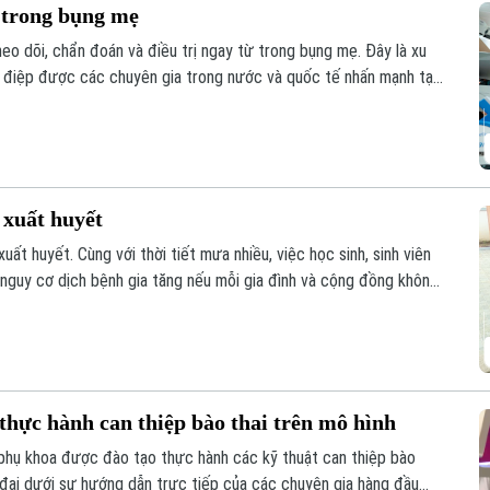
 trong bụng mẹ
eo dõi, chẩn đoán và điều trị ngay từ trong bụng mẹ. Đây là xu
g điệp được các chuyên gia trong nước và quốc tế nhấn mạnh tại
 đoán trước sinh đến điều trị can thiệp bào thai đa chuyên
 xuất huyết
t huyết. Cùng với thời tiết mưa nhiều, việc học sinh, sinh viên
 nguy cơ dịch bệnh gia tăng nếu mỗi gia đình và cộng đồng không
 chống.
 thực hành can thiệp bào thai trên mô hình
n phụ khoa được đào tạo thực hành các kỹ thuật can thiệp bào
 đại dưới sự hướng dẫn trực tiếp của các chuyên gia hàng đầu