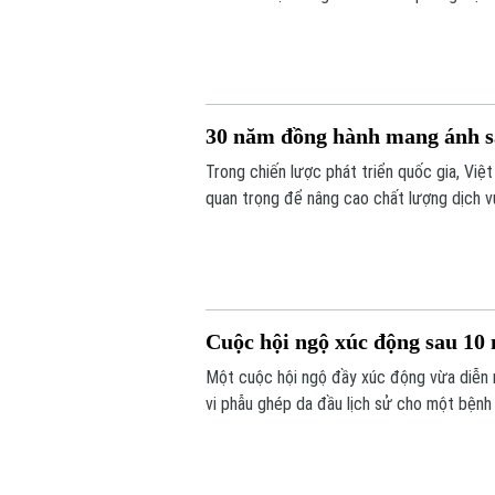
thế giới. Hoạt động diễn ra trong khuôn k
30 năm đồng hành mang ánh s
Trong chiến lược phát triển quốc gia, Việ
quan trọng để nâng cao chất lượng dịch 
khỏe công bằng, bền vững. Trong lĩnh vực
phủ quốc tế - đã đồng hành với ngành mắ
Cuộc hội ngộ xúc động sau 10 
Một cuộc hội ngộ đầy xúc động vừa diễn 
vi phẫu ghép da đầu lịch sử cho một bệnh 