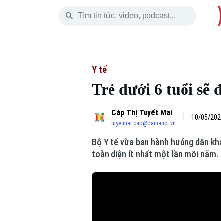
Thứ Bảy
THỜI SỰ
HÀ NỘI
THẾ GIỚI
08 Tháng 08, 2026
Hà Nội
Nhịp sống Hà Nộ
Tin tức
Y tế
Trẻ dưới 6 tuổi sẽ
Chính trị
Người Hà Nội
Quân s
Cáp Thị Tuyết Mai
Xã hội
Khoảnh khắc Hà 
Hồ sơ
10/05/202
tuyetmai.cap@daihanoi.vn
An ninh trật tự
Ẩm thực
Người V
Bộ Y tế vừa ban hành hướng dẫn khá
toàn diện ít nhất một lần mỗi năm.
Công nghệ
Skip Ad