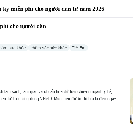
 kỳ miễn phí cho người dân từ năm 2026
phí cho người dân
hám sức khỏe
chăm sóc sức khỏe
Trẻ Em
ch làm sạch, làm giàu và chuẩn hóa dữ liệu chuyên ngành y tế,
điện tử trên ứng dụng VNeID. Mục tiêu được đặt ra là đến ngày
n địa bàn thành phố đều có một Sổ sức khỏe điện tử.