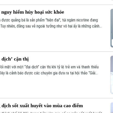
y nguy hiểm hủy hoại sức khỏe
à được quảng bá là sản phẩm "hiện đại", túi ngậm nicotine đang
. Tuy nhiên, đằng sau vẻ ngoài tưởng như vô hại ấy là những cảnh
g hệ lụy với sức khỏe và thách thức mới đối với công tác quản
 dịch’ cận thị
 mặt với một “đại dịch” cận thị khi tỷ lệ trẻ em và thanh thiếu
Đây là cảnh báo được các chuyên gia đưa ra tại hội thảo “Giải
 được báo Nhân dân tổ chức.
 dịch sốt xuất huyết vào mùa cao điểm