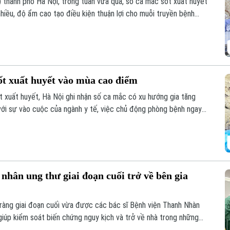
thành phố Hà Nội, trong tuần vừa qua, số ca mắc sốt xuất huyết
nhiều, độ ẩm cao tạo điều kiện thuận lợi cho muỗi truyền bệnh
ốt xuất huyết vào mùa cao điểm
 xuất huyết, Hà Nội ghi nhận số ca mắc có xu hướng gia tăng
 với sự vào cuộc của ngành y tế, việc chủ động phòng bệnh ngay
là giải pháp quan trọng để ngăn chặn dịch lây lan.
nhân ung thư giai đoạn cuối trở về bên gia
ràng giai đoạn cuối vừa được các bác sĩ Bệnh viện Thanh Nhàn
iúp kiểm soát biến chứng nguy kịch và trở về nhà trong những