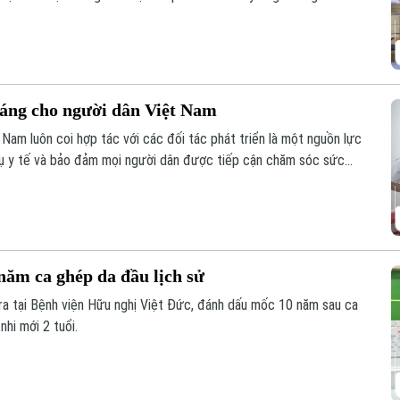
hổ Hội thảo Quốc tế về Y học bào thai 2026.
áng cho người dân Việt Nam
t Nam luôn coi hợp tác với các đối tác phát triển là một nguồn lực
vụ y tế và bảo đảm mọi người dân được tiếp cận chăm sóc sức
 chăm sóc mắt và phòng chống mù lòa, Orbis - tổ chức phi chính
t Việt Nam suốt 30 năm.
năm ca ghép da đầu lịch sử
ra tại Bệnh viện Hữu nghị Việt Đức, đánh dấu mốc 10 năm sau ca
nhi mới 2 tuổi.