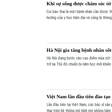
Khi sự sống được chăm sóc từ
Coi bào thai là một bệnh nhân cần được th
hướng của y học hiện đại và cũng là thôn
Hội thảo quốc tế "Y học bào thai: Từ chẩn
ngành", diễn ra chiều 7/8 tại Hà Nội.
Hà Nội gia tăng bệnh nhân sốt
Hà Nội đang bước vào cao điểm mùa sốt xuấ
trở lại Thủ đô chuẩn bị năm học mới khiến
chủ động thực hiện các biện pháp phòng,
Việt Nam lần đầu tiên đào tạo
Lần đầu tiên tại Việt Nam, các bác sĩ sả
thai trên hệ thống mô hình mô phỏng hiện