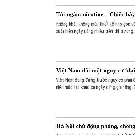
Túi ngậm nicotine – Chiếc bẫ
Không khói, không mùi, thiết kế nhỏ gọn v
xuất hiện ngày càng nhiều trên thị trường
báo về nguy cơ gây nghiện cực mạnh, nhữn
lý.
Việt Nam đối mặt nguy cơ ‘đại
Việt Nam đang đứng trước nguy cơ phải đối
niên mắc tật khúc xạ ngày càng gia tăng. 
pháp nâng cao thị lực trong thời đại số”
Hà Nội chủ động phòng, chống