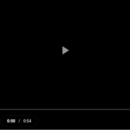
Play
Video
0:00
/
0:54
e
Current
Duration