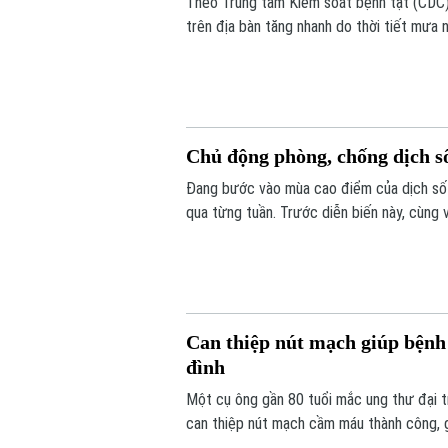
Theo Trung tâm Kiểm soát bệnh tật (CDC) 
trên địa bàn tăng nhanh do thời tiết mưa 
phát triển.
Chủ động phòng, chống dịch s
Đang bước vào mùa cao điểm của dịch sốt
qua từng tuần. Trước diễn biến này, cùng
từ mỗi gia đình, mỗi khu dân cư được xem 
Can thiệp nút mạch giúp bệnh 
đình
Một cụ ông gần 80 tuổi mắc ung thư đại t
can thiệp nút mạch cầm máu thành công, g
ngày cuối đời.