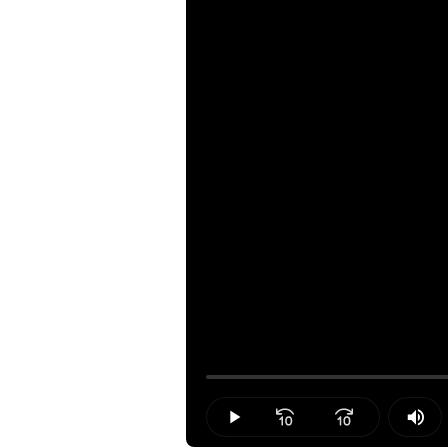
Loaded
:
0.00%
Play
Mut