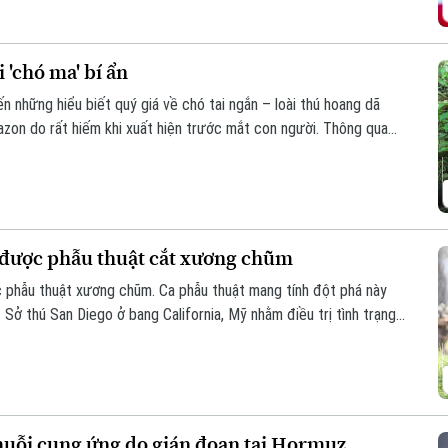
 'chó ma' bí ẩn
n những hiểu biết quý giá về chó tai ngắn – loài thú hoang dã
zon do rất hiếm khi xuất hiện trước mắt con người. Thông qua
các nhà khoa học đã có thêm hình dung về tập tính và môi trường
dã ít được biết đến nhất ở khu vực Mỹ Latinh.
ới được phẫu thuật cắt xương chũm
ợc phẫu thuật xương chũm. Ca phẫu thuật mang tính đột phá này
 Sở thú San Diego ở bang California, Mỹ nhằm điều trị tình trạng
ủa con vật.
uỗi cung ứng do gián đoạn tại Hormuz