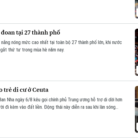
 đoan tại 27 thành phố
o nắng nóng mức cao nhất tại toàn bộ 27 thành phố lớn, khi nước
 gắt thứ tư trong mùa hè năm nay.
 trẻ di cư ở Ceuta
Ban Nha ngày 6/8 kêu gọi chính phủ Trung ương hỗ trợ di dời hơn
ời đi kèm vào đất liền. Động thái này diễn ra sau khi làn sóng
ua đã khiến các trung tâm tiếp nhận tại đây rơi vào trạng thái