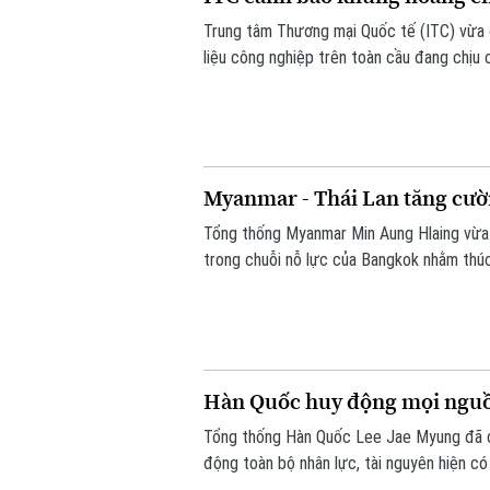
Trung tâm Thương mại Quốc tế (ITC) vừa 
liệu công nghiệp trên toàn cầu đang chịu 
gián đoạn.
Myanmar - Thái Lan tăng cườn
Tổng thống Myanmar Min Aung Hlaing vừa
trong chuỗi nỗ lực của Bangkok nhằm thúc
Hàn Quốc huy động mọi nguồ
Tổng thống Hàn Quốc Lee Jae Myung đã ch
động toàn bộ nhân lực, tài nguyên hiện có
đỉnh tại thủ đô Seoul trong ngày 6/8, với