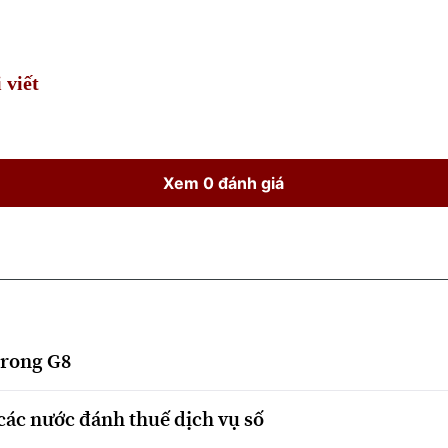
Time
 viết
Xem 0 đánh giá
trong G8
các nước đánh thuế dịch vụ số