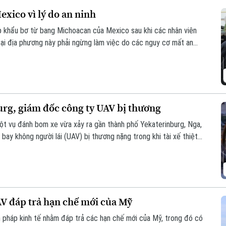
xico vì lý do an ninh
 khẩu bơ từ bang Michoacan của Mexico sau khi các nhân viên
ại địa phương này phải ngừng làm việc do các nguy cơ mất an
urg, giám đốc công ty UAV bị thương
ột vụ đánh bom xe vừa xảy ra gần thành phố Yekaterinburg, Nga,
ay không người lái (UAV) bị thương nặng trong khi tài xế thiệt
o các nhà sản xuất UAV của Nga chỉ trong vòng một tuần qua.
AV đáp trả hạn chế mới của Mỹ
 pháp kinh tế nhằm đáp trả các hạn chế mới của Mỹ, trong đó có