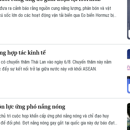
đưa ra cảnh báo rằng nguồn cung năng lượng, phân bón và vật
cú sốc lớn do các hoạt động vận tải biển qua Eo biển Hormuz bị
g hợp tác kinh tế
 có chuyến thăm Thái Lan vào ngày 6/8. Chuyến thăm này nằm
 đẩy sự kết nối trở lại giữa nước này với khối ASEAN.
n lực ứng phó nắng nóng
ủ trì cuộc họp khẩn cấp ứng phó nắng nóng và chỉ đạo huy
 để đối phó. Đợt nắng nóng gay gắt tại quốc gia này dự báo đạt
 nhiệt độ có thể lên tới 39 độ C. Thời tiết cực đoan này đến nay