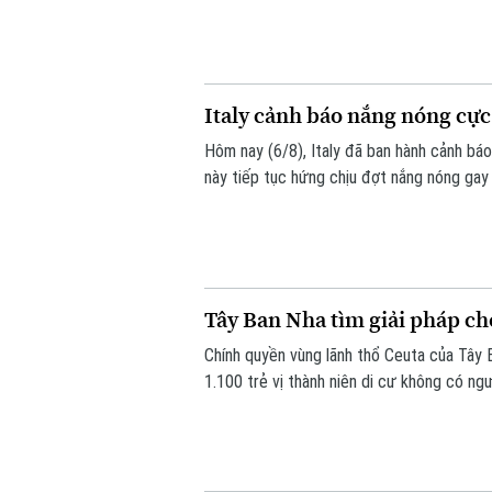
đã khiến hơn 20 người tử vong.
Italy cảnh báo nắng nóng cực
Hôm nay (6/8), Italy đã ban hành cảnh bá
này tiếp tục hứng chịu đợt nắng nóng gay
Tây Ban Nha tìm giải pháp cho
Chính quyền vùng lãnh thổ Ceuta của Tây 
1.100 trẻ vị thành niên di cư không có ngư
72.000 người di cư đổ bộ trong một tuần q
quá tải nghiêm trọng.