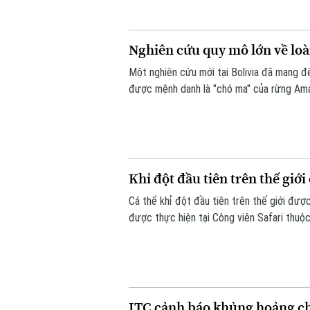
Nghiên cứu quy mô lớn về loài
Một nghiên cứu mới tại Bolivia đã mang đế
được mệnh danh là "chó ma" của rừng Ama
hàng nghìn bức ảnh từ hệ thống bẫy ảnh, 
sống của một trong những loài chó hoang 
Khỉ đột đầu tiên trên thế gi
Cá thể khỉ đột đầu tiên trên thế giới đư
được thực hiện tại Công viên Safari thuộc
nhiễm trùng đã lan đến một phần hộp sọ c
ITC cảnh báo khủng hoảng ch