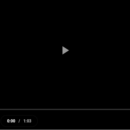
Play
Video
0:00
/
1:03
e
Current
Duration