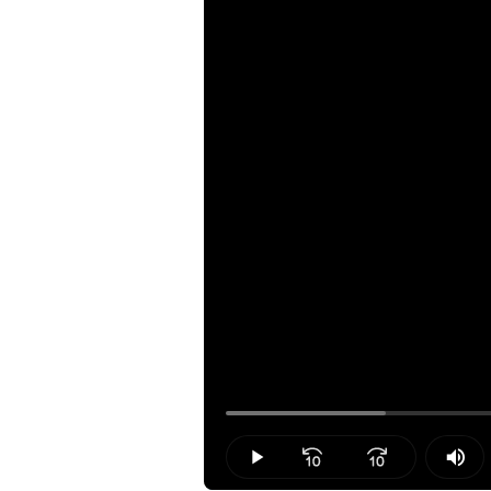
Loaded
:
15.66%
Play
Mut