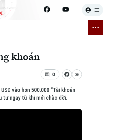
I
E
THỂ THAO
GIẢI TRÍ
ĐÃ PHÁT SÓNG
Bóng đá
Tin tức
ứng khoán
ỡng
Quần vợt
Sao
sức khỏe
Golf
Điện ảnh
0
Thời trang
0 USD vào hơn 500.000 “Tài khoản
u tư ngay từ khi mới chào đời.
Âm nhạc