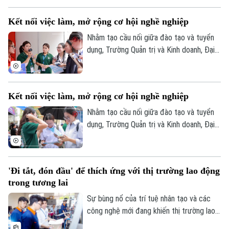
Liên hệ đường dây nóng (bấm để gọi)
gói lại trong một kỳ thi. Sau cánh cửa
Tòa soạn
Tòa soạn
Kết nối việc làm, mở rộng cơ hội nghề nghiệp
trường THPT công lập, vẫn còn nhiều lựa
chọn khác đang mở ra, trong đó có con
Nhằm tạo cầu nối giữa đào tạo và tuyển
0865.116.699 (hotline)
0865.116.699
đường học nghề gắn với thị trường lao
dụng, Trường Quản trị và Kinh doanh, Đại
động.
học Quốc gia Hà Nội tổ chức Tuần lễ việc
làm Career Week 2026 với nhiều hoạt
động hướng nghiệp, kết nối tuyển dụng
Kết nối việc làm, mở rộng cơ hội nghề nghiệp
dành cho sinh viên.
Nhằm tạo cầu nối giữa đào tạo và tuyển
dụng, Trường Quản trị và Kinh doanh, Đại
học Quốc gia Hà Nội tổ chức Tuần lễ việc
làm Career Week 2026 với nhiều hoạt
động hướng nghiệp, kết nối tuyển dụng
'Đi tắt, đón đầu' để thích ứng với thị trường lao động
dành cho sinh viên.
trong tương lai
Sự bùng nổ của trí tuệ nhân tạo và các
công nghệ mới đang khiến thị trường lao
động thay đổi với tốc độ chưa từng có.