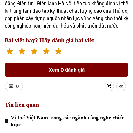
đẳng Điện tử - Điện lạnh Hà Nội tiếp tục khẳng định vị thế
là trung tâm đào tạo kỹ thuật chất lượng cao của Thủ đô,
góp phần xây dựng nguồn nhân lực vững vàng cho thời kỳ
công nghiệp hóa, hiện đại hóa và phát triển đất nước.
Chuyên mục
Bài viết hay? Hãy đánh giá bài viết
Thời sự
Hà Nội
Hà Nội
Xem 0 đánh giá
Chính trị
Nhịp sống Hà Nội
Thế giới
0
Xã hội
Người Hà Nội
Tin tức
Kinh tế
Tin liên quan
An ninh trật tự
Khoảnh khắc Hà Nội
Quân sự
Vị thế Việt Nam trong các ngành công nghệ chiến
Tin tức
Nhà đất
Công nghệ
lược
Ẩm thực
Hồ sơ
Cafe sáng