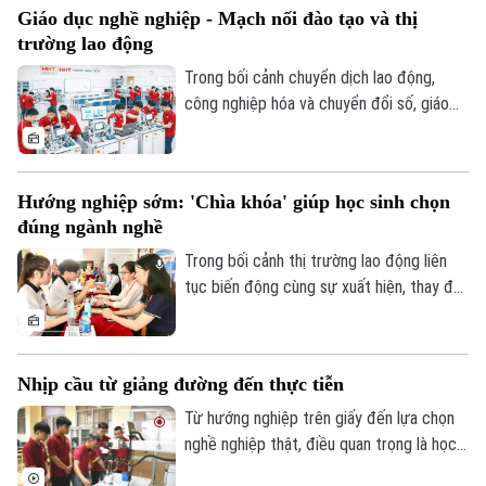
Giáo dục nghề nghiệp - Mạch nối đào tạo và thị
ngay tại trường.
trường lao động
Trong bối cảnh chuyển dịch lao động,
công nghiệp hóa và chuyển đổi số, giáo
dục nghề nghiệp giữ vai trò cung ứng
nhân lực trực tiếp cho nền kinh tế. Giúp
Theo dõi Hà Nội On
người học sớm có việc làm và thích ứng
Hướng nghiệp sớm: 'Chìa khóa' giúp học sinh chọn
tốt, song học nghề cần sự thay đổi tư
đúng ngành nghề
duy toàn xã hội để phát triển bền vững.
Khi được nhìn nhận đúng giá trị, học nghề
Trong bối cảnh thị trường lao động liên
sẽ từ lựa chọn “dự phòng” trở thành trụ
tục biến động cùng sự xuất hiện, thay đổi
cột phát triển nguồn nhân lực chất lượng
nhanh của nhiều nhóm ngành nghề mới,
cao.
việc lựa chọn ngành học và nghề nghiệp
sau tốt nghiệp phổ thông là quyết định
Nhịp cầu từ giảng đường đến thực tiễn
quan trọng, ảnh hưởng trực tiếp đến
tương lai mỗi học sinh. Không chỉ dừng lại
Từ hướng nghiệp trên giấy đến lựa chọn
ở chọn môi trường đào tạo, đây còn là
nghề nghiệp thật, điều quan trọng là học
quá trình định hình con đường phát triển
sinh phải được nhìn thấy nghề: thấy xưởng