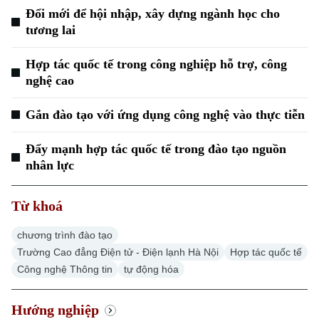
Tin tức
Tàu và Xe
Đổi mới để hội nhập, xây dựng ngành học cho
Người Việt 4 phương
tương lai
Tài chính Ngân hàng
Đầu tư
Ô tô
Giáo dục
Hợp tác quốc tế trong công nghiệp hỗ trợ, công
Doanh nghiệp
Căn hộ
nghệ cao
Tàu
Tin tức
Văn hóa
Đất đai
Xe máy
Gắn đào tạo với ứng dụng công nghệ vào thực tiễn
Tuyển sinh
Tin tức
Sức khỏe
Kinh nghiệm
Thị trường
Đẩy mạnh hợp tác quốc tế trong đào tạo nguồn
Hướng nghiệp
Làng nghề
nhân lực
Y tế
Thể thao
Đánh giá
Di tích
Dinh dưỡng
Từ khoá
Bóng đá
Giải trí
Tư vấn sức khỏe
chương trình đào tạo
Quần vợt
Tin tức
Trường Cao đẳng Điện tử - Điện lạnh Hà Nội
Hợp tác quốc tế
Đã phát sóng
Công nghệ Thông tin
tự động hóa
Golf
Sao
Hướng nghiệp
Điện ảnh