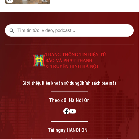
các hoạt động sáng tạo Hà Nội, một tổ
chức văn hóa mới nhằm thực hiện các
cam kết khi gia nhập Mạng lưới các Thành
phố sáng tạo của UNESCO.
TRANG THÔNG TIN ĐIỆN TỬ
BÁO VÀ PHÁT THANH
& TRUYỀN HÌNH HÀ NỘI
Giới thiệu
Điều khoản sử dụng
Chính sách bảo mật
Theo dõi Hà Nội On
Tải ngay HANOI ON