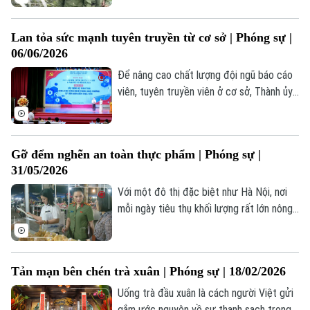
dây tội phạm nào có thể tồn tại trước sự
liên kết chặt chẽ của các lực lượng thực
Lan tỏa sức mạnh tuyên truyền từ cơ sở | Phóng sự |
thi pháp luật. Quyết tâm ấy đang được
06/06/2026
hiện thực hóa bằng hành động cụ thể vì
sự bình yên của mỗi quốc gia và của cả
Để nâng cao chất lượng đội ngũ báo cáo
khu vực.
viên, tuyên truyền viên ở cơ sở, Thành ủy
Hà Nội đã tổ chức vòng sơ khảo Hội thi
Báo cáo viên, tuyên truyền viên giỏi thành
phố Hà Nội năm 2026 - Cụm số 3 tại
Gỡ đểm nghẽn an toàn thực phẩm | Phóng sự |
phường Phú Diễn. Đây là dịp để những
31/05/2026
người làm công tác tuyên truyền giao lưu,
học hỏi, trao đổi kinh nghiệm, góp phần
Với một đô thị đặc biệt như Hà Nội, nơi
nâng cao hiệu quả công tác tư tưởng.
mỗi ngày tiêu thụ khối lượng rất lớn nông
sản, thực phẩm, việc bảo đảm an toàn
thực phẩm càng trở nên cấp thiết. Từ nơi
sản xuất, giết mổ, vận chuyển đến chợ
Tản mạn bên chén trà xuân | Phóng sự | 18/02/2026
đầu mối, chợ dân sinh… mỗi mắt xích đều
cần được kiểm soát chặt chẽ.
Uống trà đầu xuân là cách người Việt gửi
gắm ước nguyện về sự thanh sạch trong