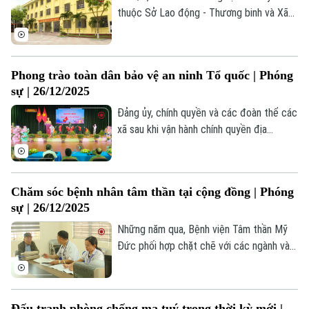
thuộc Sở Lao động - Thương binh và Xã
hội được bàn giao cho Công an Thành phố
quản lý. Ghi nhận tại Cơ sở số 3 (phường
Tùng Thiện) và Cơ sở số 4 (phường Xuân
Phong trào toàn dân bảo vệ an ninh Tổ quốc | Phóng
Phương).
sự | 26/12/2025
Đảng ủy, chính quyền và các đoàn thể các
xã sau khi vận hành chính quyền địa
phương hai cấp đã triển khai nhiều biện
pháp bảo vệ Tổ quốc, sát thực tiễn địa
phương; quán triệt tới thôn, xóm, xây
Chăm sóc bệnh nhân tâm thần tại cộng đồng | Phóng
dựng mô hình, xây dựng chuyên đề bảo
sự | 26/12/2025
đảm an ninh trật tự.
Những năm qua, Bệnh viện Tâm thần Mỹ
Đức phối hợp chặt chẽ với các ngành và
địa phương triển khai hiệu quả chăm sóc
sức khỏe tâm thần cộng đồng, giúp phát
hiện sớm, điều trị kịp thời và quản lý, chăm
Đấu tranh phòng chống ma tuý trong thời kỳ mới |