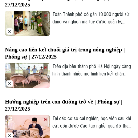
27/12/2025
Toàn Thành phố có gần 18.000 người sử
dụng và nghiện ma túy được quản lý;
trong đó hơn 3.000 người cai nghiện tập
trung, khoảng 15.000 người ở cộng đồng.
Trước thực trạng phức tạp, Thành phố đã
Nâng cao liên kết chuỗi giá trị trong nông nghiệp |
tăng cường chỉ đạo, đầu tư nhiều mô hình
Phóng sự | 27/12/2025
và giải pháp cho công tác cai nghiện và
quản lý sau cai.
Trên địa bàn thành phố Hà Nội ngày càng
hình thành nhiều mô hình liên kết chăn
nuôi, trồng trọt áp dụng quy trình sản xuất
an toàn sinh học và xây dựng chuỗi sản
xuất khép kín - kết hợp chế biến sâu, tạo
Liên hệ đường dây nóng (bấm để gọi)
Hướng nghiệp trên con đường trở về | Phóng sự |
ra các sản phẩm chất lượng cao, giúp
Tòa soạn
Tòa soạn
27/12/2025
nông dân nâng cao thu nhập.
0865.116.699 (hotline)
0865.116.699
Tại các cơ sở cai nghiện, học viên sau khi
cắt cơn được đào tạo nghề, qua đó thay
đổi nhận thức, trân trọng giá trị lao động