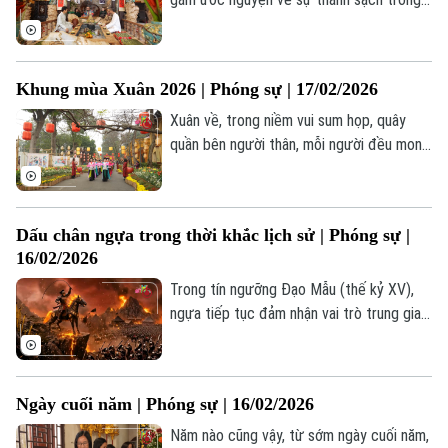
tâm hồn, khởi đầu một năm mới hài hòa và
tỉnh thức.
Khung mùa Xuân 2026 | Phóng sự | 17/02/2026
Xuân về, trong niềm vui sum họp, quây
quần bên người thân, mỗi người đều mong
Theo dõi Hà Nội On
một năm mới bình an, sức khỏe dồi dào,
công việc hanh thông, cuộc sống đủ đầy
và nhiều niềm vui.
Dấu chân ngựa trong thời khắc lịch sử | Phóng sự |
16/02/2026
Trong tín ngưỡng Đạo Mẫu (thế kỷ XV),
ngựa tiếp tục đảm nhận vai trò trung gian
giữa con người và cõi thiêng. Qua mỗi lớp
lịch sử và tín ngưỡng, hình ảnh ngựa luôn
gắn với những bước ngoặt quan trọng của
Ngày cuối năm | Phóng sự | 16/02/2026
cộng đồng. Trong lịch sử Việt, ngựa là
biểu tượng của những thời khắc chuyển
Năm nào cũng vậy, từ sớm ngày cuối năm,