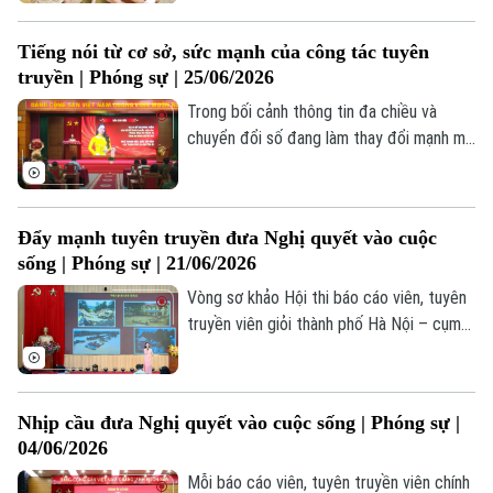
thời gian. Những nỗ lực bền bỉ ấy không
chỉ tạo ra giá trị kinh tế, văn hóa mà còn
Tiếng nói từ cơ sở, sức mạnh của công tác tuyên
truyền cảm hứng về tinh thần lao động
truyền | Phóng sự | 25/06/2026
suốt đời. Họ chính là những “cây cao bóng
cả”, tiếp tục lan tỏa những giá trị tốt đẹp
Trong bối cảnh thông tin đa chiều và
cho các thế hệ sau.
chuyển đổi số đang làm thay đổi mạnh mẽ
phương thức tiếp cận của công chúng,
công tác tuyên truyền cũng đứng trước
những yêu cầu mới. Vì vậy, đội ngũ báo
Đẩy mạnh tuyên truyền đưa Nghị quyết vào cuộc
cáo viên, tuyên truyền viên Thủ đô đã chủ
sống | Phóng sự | 21/06/2026
động đổi mới phương pháp, tăng cường
ứng dụng công nghệ số, góp phần nâng
Vòng sơ khảo Hội thi báo cáo viên, tuyên
Chuyên mục
cao hiệu quả đưa nghị quyết của Đảng
truyền viên giỏi thành phố Hà Nội – cụm
vào cuộc sống.
thi số 2 đã diễn ra sôi nổi, chất lượng tại
Thời sự
phường Hoàng Mai, thực sự trở thành đợt
sinh hoạt chính trị sâu rộng, góp phần
Nhịp cầu đưa Nghị quyết vào cuộc sống | Phóng sự |
Hà Nội
Hà Nội
nâng cao chất lượng công tác tuyên
04/06/2026
truyền miệng của thành phố Hà Nội.
Chính trị
Mỗi báo cáo viên, tuyên truyền viên chính
Nhịp sống Hà Nội
Thế giới