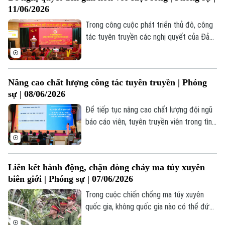
không khí sôi nổi, trách nhiệm và đầy cảm
Bóng đá
Giải trí
11/06/2026
hứng, với sự tham gia của 11 thí sinh tiêu
Tư vấn sức khỏe
Quần vợt
biểu.
Trong công cuộc phát triển thủ đô, công
Tin tức
Đã phát sóng
tác tuyên truyền các nghị quyết của Đảng
Golf
giữ vai trò đặc biệt quan trọng, là cầu nối
Sao
đưa chủ trương, đường lối của Đảng vào
cuộc sống. Thông qua hoạt động tuyên
Điện ảnh
Nâng cao chất lượng công tác tuyên truyền | Phóng
truyền, cán bộ, đảng viên và các tầng lớp
sự | 08/06/2026
nhân dân hiểu đúng, nắm chắc những mục
Thời trang
tiêu, nhiệm vụ, từ đó tạo sự thống nhất
Để tiếp tục nâng cao chất lượng đội ngũ
về nhận thức và hành động.
Âm nhạc
báo cáo viên, tuyên truyền viên trong tình
hình mới, Vòng sơ khảo Hội thi Báo cáo
viên, tuyên truyền viên giỏi thành phố Hà
Nội năm 2026 - Cụm 4 đã diễn ra sôi nổi
Liên kết hành động, chặn dòng chảy ma túy xuyên
tại phường Việt Hưng.
biên giới | Phóng sự | 07/06/2026
Trong cuộc chiến chống ma túy xuyên
quốc gia, không quốc gia nào có thể đứng
ngoài cuộc. Và cũng không một đường