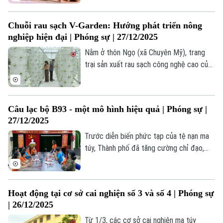
và thành quả do chính mình tạo ra. Đây là
hành trang quan trọng giúp họ hoàn lương,
Chuỗi rau sạch V-Garden: Hướng phát triển nông
vững vàng tái hòa nhập cộng đồng và
nghiệp hiện đại | Phóng sự | 27/12/2025
tránh xa cạm bẫy ma túy.
Nằm ở thôn Ngọ (xã Chuyên Mỹ), trang
trại sản xuất rau sạch công nghệ cao của
Công ty Cổ phần Nông nghiệp V-Garden
được xem là mô hình khí canh hàng đầu
Hà Nội hiện nay.
Câu lạc bộ B93 - một mô hình hiệu quả | Phóng sự |
27/12/2025
Trước diễn biến phức tạp của tệ nạn ma
túy, Thành phố đã tăng cường chỉ đạo,
đầu tư nhiều mô hình cai nghiện và quản lý
sau cai. Qua triển khai thực tế, Câu lạc bộ
B93 được đánh giá là mô hình cai nghiện
Hoạt động tại cơ sở cai nghiện số 3 và số 4 | Phóng sự
tại cộng đồng hiệu quả, thiết thực và cần
| 26/12/2025
được nhân rộng.
Từ 1/3, các cơ sở cai nghiện ma túy