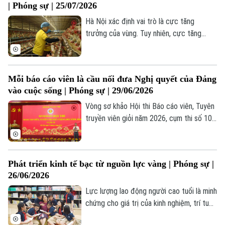
| Phóng sự | 25/07/2026
Hà Nội xác định vai trò là cực tăng
trưởng của vùng. Tuy nhiên, cực tăng
trưởng ấy không phát triển đơn độc mà là
động lực lan tỏa để các địa phương cùng
hưởng lợi từ chuỗi giá trị nông nghiệp hiện
Mỗi báo cáo viên là cầu nối đưa Nghị quyết của Đảng
đại.
vào cuộc sống | Phóng sự | 29/06/2026
Vòng sơ khảo Hội thi Báo cáo viên, Tuyên
truyền viên giỏi năm 2026, cụm thi số 10
của thành phố Hà Nội đã diễn ra sôi nổi
tại xã Phúc Thọ, thu hút sự tham gia của
đông đảo cán bộ, đảng viên và các thí
Phát triển kinh tế bạc từ nguồn lực vàng | Phóng sự |
sinh đến từ các đơn vị trong cụm.
26/06/2026
Lực lượng lao động người cao tuổi là minh
chứng cho giá trị của kinh nghiệm, trí tuệ
và tinh thần cống hiến không giới hạn bởi