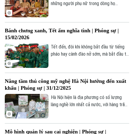
mình của dân tộc.
những người phụ nữ trong dòng họ
Nghiêm Xuân (phường Tây Mỗ) lại cùng
nhau đi chợ để chuẩn bị cho mâm cơm
đặc biệt của đại gia đình - mâm cơm tất
Bánh chưng xanh, Tết ấm nghĩa tình | Phóng sự |
niên.
15/02/2026
Tết đến, đôi khi không bắt đầu từ tiếng
pháo hay cành đào nở sớm, mà bắt đầu từ
mùi lá dong, hạt gạo nếp trắng tròn mẩy
và bàn tay người gói trọn nghĩa tình vào
chiếc bánh chưng dành cho người nghèo.
Nâng tầm thủ công mỹ nghệ Hà Nội hướng đến xuất
khẩu | Phóng sự | 31/12/2025
Hà Nội hiện là địa phương có số lượng
làng nghề lớn nhất cả nước, với hàng trăm
làng nghề và làng có nghề. Trong đó,
nhóm ngành thủ công mỹ nghệ chiếm tỷ
trọng lớn, tạo việc làm cho hàng chục
Mô hình quản lý sau cai nghiện | Phóng sự |
nghìn lao động nông thôn.