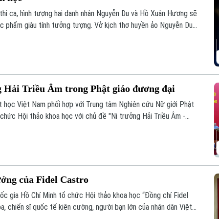
 thi ca, hình tượng hai danh nhân Nguyễn Du và Hồ Xuân Hương sẽ
ác phẩm giàu tính tưởng tượng. Vở kịch thơ huyền ảo Nguyễn Du
ng đến cho khán giả một trải nghiệm nghệ thuật mới mẻ, nơi văn
ng Hải Triều Âm trong Phật giáo đương đại
t học Việt Nam phối hợp với Trung tâm Nghiên cứu Nữ giới Phật
 chức Hội thảo khoa học với chủ đề "Ni trưởng Hải Triều Âm -
 giáo Việt Nam đương đại".
ưởng của Fidel Castro
quốc gia Hồ Chí Minh tổ chức Hội thảo khoa học “Đồng chí Fidel
a, chiến sĩ quốc tế kiên cường, người bạn lớn của nhân dân Việt