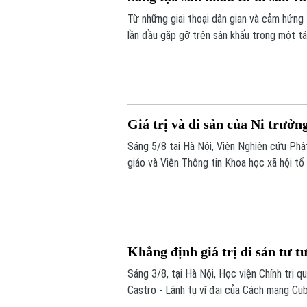
Từ những giai thoại dân gian và cảm hứng
lần đầu gặp gỡ trên sân khấu trong một t
– Hồ Xuân Hương ngoại truyện hứa hẹn ma
học, sân khấu và âm nhạc cùng hòa quyện.
Giá trị và di sản của Ni trưở
Sáng 5/8 tại Hà Nội, Viện Nghiên cứu Phậ
giáo và Viện Thông tin Khoa học xã hội tổ
Cuộc đời, đóng góp và vai trò trong Phật
Khẳng định giá trị di sản tư t
Sáng 3/8, tại Hà Nội, Học viện Chính trị 
Castro - Lãnh tụ vĩ đại của Cách mạng Cub
Nam”.