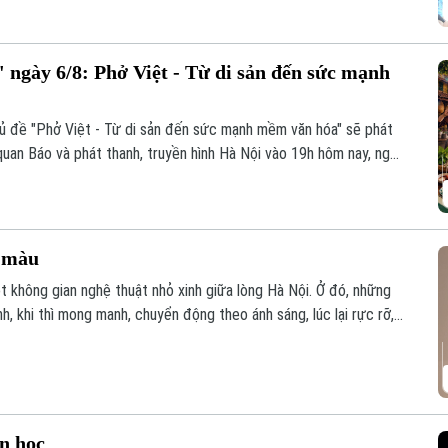
 ngày 6/8: Phở Việt - Từ di sản đến sức mạnh
hủ đề "Phở Việt - Từ di sản đến sức mạnh mềm văn hóa" sẽ phát
quan Báo và phát thanh, truyền hình Hà Nội vào 19h hôm nay, ngày
c màu
t không gian nghệ thuật nhỏ xinh giữa lòng Hà Nội. Ở đó, những
, khi thì mong manh, chuyển động theo ánh sáng, lúc lại rực rỡ,
vì thế trở thành một khúc giao mùa của hội họa.
ăn học