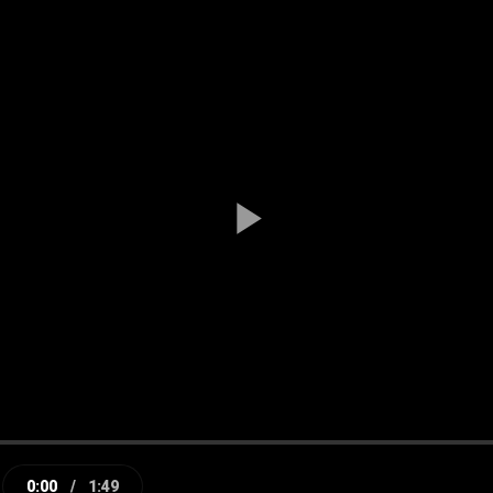
Play
Video
0:00
/
1:49