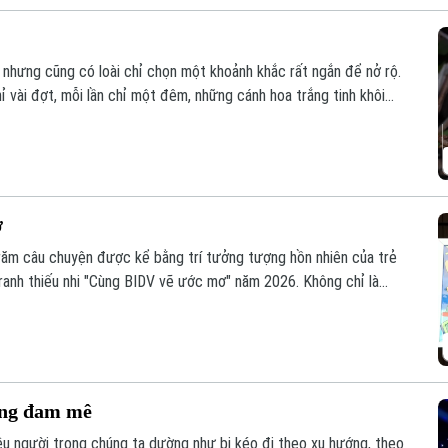
 nhưng cũng có loài chỉ chọn một khoảnh khắc rất ngắn để nở rộ.
 vài đợt, mỗi lần chỉ một đêm, những cánh hoa trắng tinh khôi
 vừa lên.
ơ
răm câu chuyện được kể bằng trí tưởng tượng hồn nhiên của trẻ
 tranh thiếu nhi "Cùng BIDV vẽ ước mơ" năm 2026. Không chỉ là
ng trình còn lan tỏa thông điệp về khát vọng, sáng tạo và niềm tin
hế hệ trẻ.
ớng đam mê
hiều người trong chúng ta dường như bị kéo đi theo xu hướng, theo