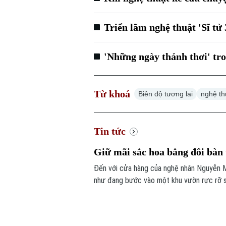
Triển lãm nghệ thuật 'Sĩ tử 
'Những ngày thảnh thơi' tr
Từ khoá
Biên độ tương lai
nghệ th
Tin tức
Giữ mãi sắc hoa bằng đôi bàn
Đến với cửa hàng của nghệ nhân Nguyễn M
như đang bước vào một khu vườn rực rỡ 
phân biệt với hoa thật. Đằng sau vẻ đẹp ấ
một người từng là họa sĩ.