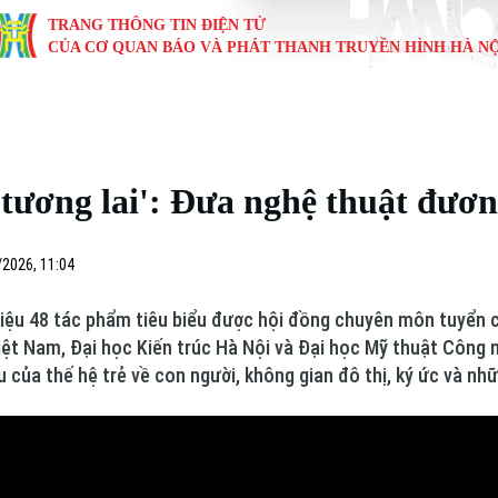
TRANG THÔNG TIN ĐIỆN TỬ
CỦA CƠ QUAN BÁO VÀ PHÁT THANH TRUYỀN HÌNH HÀ NỘ
KINH TẾ
NHÀ ĐẤT
TÀU VÀ XE
GIÁO DỤC
VĂN HÓA
SỨC KHỎ
i
Tin tức
Tin tức
Ô tô
Tin tức
Tin tức
Y tế
 tương lai': Đưa nghệ thuật đươn
ự
Cafe sáng
Đầu tư
Tàu
Tuyển sinh
Làng nghề
Dinh dư
Nội
Tài chính Ngân hàng
Căn hộ
Xe máy
Hướng nghiệp
Di tích
Tư vấn 
/2026, 11:04
iệt 4 phương
Doanh nghiệp
Đất đai
Thị trường
thiệu 48 tác phẩm tiêu biểu được hội đồng chuyên môn tuyển c
iệt Nam, Đại học Kiến trúc Hà Nội và Đại học Mỹ thuật Công 
Kinh nghiệm
Đánh giá
 của thế hệ trẻ về con người, không gian đô thị, ký ức và nhữ