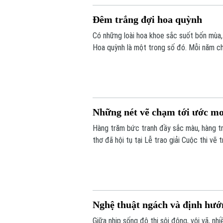
Đêm trắng đợi hoa quỳnh
Có những loài hoa khoe sắc suốt bốn mùa,
Hoa quỳnh là một trong số đó. Mỗi năm chỉ
âm thầm bung nở rồi khép lại khi bình minh
Những nét vẽ chạm tới ước m
Hàng trăm bức tranh đầy sắc màu, hàng t
thơ đã hội tụ tại Lễ trao giải Cuộc thi vẽ
ngày hội tôn vinh những tài năng nhí, chươ
vào một tương lai tốt đẹp hơn dành cho t
Nghệ thuật ngách và định hư
Giữa nhịp sống đô thị sôi động, vội vã, n