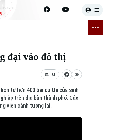
I
E
THỂ THAO
GIẢI TRÍ
ĐÃ PHÁT SÓNG
Bóng đá
Tin tức
g đại vào đô thị
ỡng
Quần vợt
Sao
sức khỏe
Golf
Điện ảnh
0
Thời trang
họn từ hơn 400 bài dự thi của sinh
nghiệp trên địa bàn thành phố. Các
Âm nhạc
ng viễn cảnh tương lai.