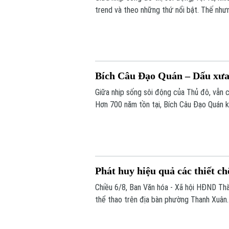
trend và theo những thứ nổi bật. Thế như
bảng điểm hay áp lực thi cử, là lựa chọn 
dưỡng theo một cách rất riêng.
Bích Câu Đạo Quán – Dấu xưa 
Giữa nhịp sống sôi động của Thủ đô, vẫn 
Hơn 700 năm tồn tại, Bích Câu Đạo Quán kh
để người dân và du khách tìm về sự bình 
Phát huy hiệu quả các thiết ch
Chiều 6/8, Ban Văn hóa - Xã hội HĐND Thàn
thể thao trên địa bàn phường Thanh Xuân.