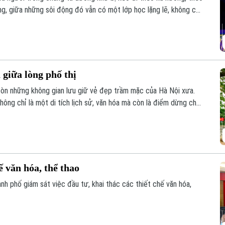
ng, giữa những sôi động đó vẫn có một lớp học lặng lẽ, không có
của số ít người trẻ ngày nay nhưng là nơi đam mê được nuôi
giữa lòng phố thị
còn những không gian lưu giữ vẻ đẹp trầm mặc của Hà Nội xưa.
ông chỉ là một di tích lịch sử, văn hóa mà còn là điểm dừng chân
yên giữa phố phường.
ế văn hóa, thể thao
h phố giám sát việc đầu tư, khai thác các thiết chế văn hóa,