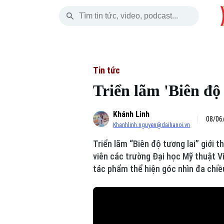
Chủ Nhật
THỜI SỰ
HÀ NỘI
THẾ GIỚI
09 Tháng 08, 2026
Hà Nội
Nhịp sống Hà Nộ
Tin tức
Tin tức
Triển lãm 'Biên độ
Chính trị
Người Hà Nội
Quân s
Khánh Linh
Xã hội
Khoảnh khắc Hà 
Hồ sơ
08/06
Khanhlinh.nguyen@daihanoi.vn
An ninh trật tự
Ẩm thực
Người V
Triển lãm “Biên độ tương lai” giới 
viên các trường Đại học Mỹ thuật V
Công nghệ
tác phẩm thể hiện góc nhìn đa chiều
Skip Ad