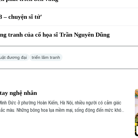
3 – chuyện sĩ tử'
ong tranh của cố họa sĩ Trần Nguyên Dũng
uật đương đại
triển lãm tranh
 tay nghệ nhân
inh Đức ở phường Hoàn Kiếm, Hà Nội, nhiều người có cảm giác
sắc màu. Những bông hoa lụa mềm mại, sống động đến mức khó
y là sự tỉ mỉ trong từng nét vẽ, từng lớp màu và cả góc nhìn của