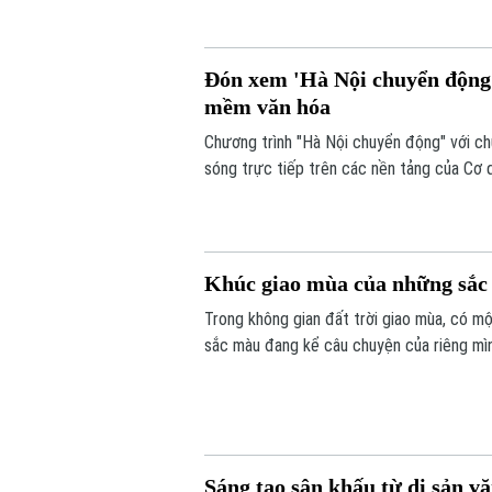
Đón xem 'Hà Nội chuyển động'
mềm văn hóa
Chương trình "Hà Nội chuyển động" với c
sóng trực tiếp trên các nền tảng của Cơ 
6/8.
Khúc giao mùa của những sắ
Trong không gian đất trời giao mùa, có mộ
sắc màu đang kể câu chuyện của riêng mình
vui tươi. Triển lãm "Những lớp thân quen" 
Sáng tạo sân khấu từ di sản v