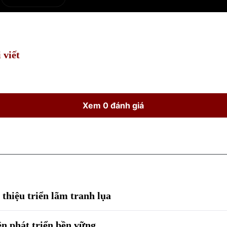
e
Current
Duration
Time
 viết
Xem 0 đánh giá
thiệu triển lãm tranh lụa
ện phát triển bền vững