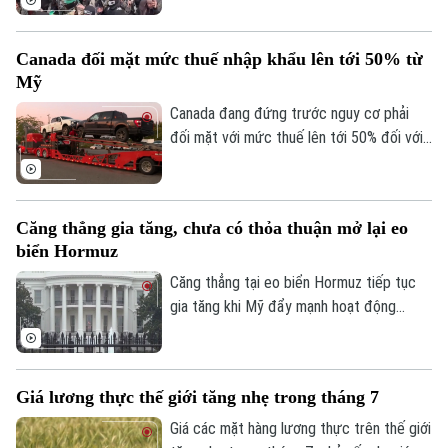
bác bỏ lộ trình 15 điểm do Mỹ hậu thuẫn
về việc giải giáp Hamas tại Dải Gaza.
Canada đối mặt mức thuế nhập khẩu lên tới 50% từ
Quyết định này được đưa ra bất chấp
Mỹ
những nỗ lực ngoại giao từ các bên trung
gian và Hội đồng Hòa bình trong thời gian
Canada đang đứng trước nguy cơ phải
qua.
đối mặt với mức thuế lên tới 50% đối với
nhiều mặt hàng xuất khẩu sang Mỹ, trong
bối cảnh thời hạn áp dụng chính sách thuế
mới đang đến gần.
Căng thẳng gia tăng, chưa có thỏa thuận mở lại eo
biển Hormuz
Căng thẳng tại eo biển Hormuz tiếp tục
gia tăng khi Mỹ đẩy mạnh hoạt động
phong tỏa và kiểm soát tàu thương mại,
trong khi Iran khẳng định chỉ mở lại tuyến
hàng hải chiến lược này nếu Washington
Giá lương thực thế giới tăng nhẹ trong tháng 7
đáp ứng các điều kiện do Tehran đưa ra.
Giá các mặt hàng lương thực trên thế giới