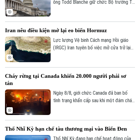
ông Todd Blanche giữ chức Bộ trưởng Tư
pháp, khép lại một trong những cuộc
tranh luận gay gắt nhất về nhân sự nội các
trong nhiệm kỳ thứ hai của Tổng thống
Iran nêu điều kiện mở lại eo biển Hormuz
Donald Trump.
Lực lượng Vệ binh Cách mạng Hồi giáo
(IRGC) Iran tuyên bố việc mở cửa trở lại
Liên hệ đường dây nóng (bấm để gọi)
eo biển Hormuz sẽ chỉ diễn ra nếu các
Tòa soạn
Tòa soạn
yêu cầu của nước này đối với Mỹ được
đáp ứng và vấn đề này không liên quan
0865.116.699 (hotline)
0865.116.699
Cháy rừng tại Canada khiến 20.000 người phải sơ
đến các cuộc đàm phán với Oman.
tán
Ngày 8/8, giới chức Canada đã ban bố
tình trạng khẩn cấp sau khi một đám cháy
rừng lan nhanh buộc hơn 20.000 người
phải sơ tán trong đêm tại tỉnh British
Columbia, miền tây nước này.
Thổ Nhĩ Kỳ hạn chế tàu thương mại vào Biển Đen
Thổ Nhĩ Kỳ đang hạn chế hoạt động của