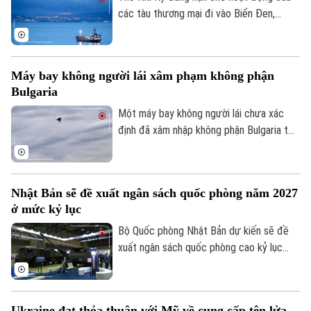
các tàu thương mại đi vào Biển Đen,
trong bối cảnh Ankara ngày càng lo ngại
về các cuộc tấn công nhằm vào tàu
thuyền trong khu vực.
Máy bay không người lái xâm phạm không phận
Bulgaria
Một máy bay không người lái chưa xác
định đã xâm nhập không phận Bulgaria từ
phía Bắc và phát nổ cách bờ biển Bulgaria
khoảng 100 mét. Sự việc khiến chính
quyền nước này phải tăng cường giám sát
Nhật Bản sẽ đề xuất ngân sách quốc phòng năm 2027
và các biện pháp an ninh dọc biên giới
ở mức kỷ lục
phía Bắc Bulgaria.
Bộ Quốc phòng Nhật Bản dự kiến sẽ đề
xuất ngân sách quốc phòng cao kỷ lục
khoảng 8.900 tỷ Yên (56 tỷ USD) cho tài
khóa 2027.
Ukraine đạt thỏa thuận với Mỹ về cung cấp tên lửa