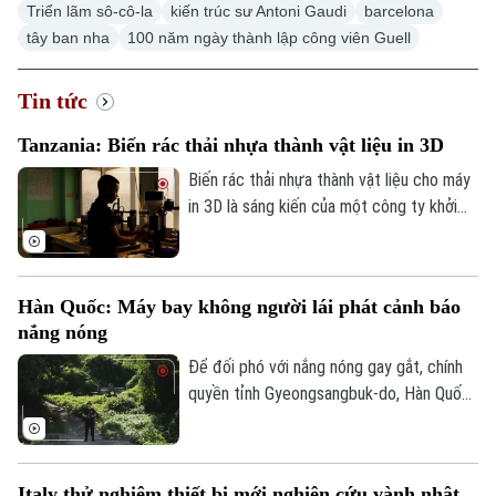
Triển lãm sô-cô-la
kiến trúc sư Antoni Gaudi
barcelona
tây ban nha
100 năm ngày thành lập công viên Guell
Tin tức
Tanzania: Biến rác thải nhựa thành vật liệu in 3D
Biến rác thải nhựa thành vật liệu cho máy
in 3D là sáng kiến của một công ty khởi
nghiệp tại Tanzania nhằm mục đích giảm
thiểu ô nhiễm và hạn chế sự phụ thuộc
vào vật liệu sản xuất nhập khẩu từ nước
Hàn Quốc: Máy bay không người lái phát cảnh báo
ngoài.
nắng nóng
Để đối phó với nắng nóng gay gắt, chính
quyền tỉnh Gyeongsangbuk-do, Hàn Quốc
đã triển khai máy bay không người lái trên
các cánh đồng, vừa giám sát nhiệt độ,
vừa phát cảnh báo giúp nông dân chủ
Italy thử nghiệm thiết bị mới nghiên cứu vành nhật