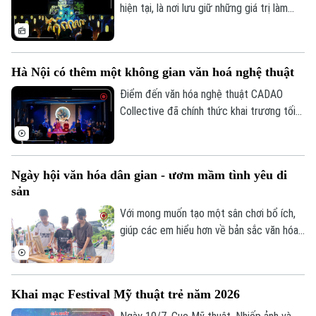
hiện tại, là nơi lưu giữ những giá trị làm
nên bản sắc và tâm hồn dân tộc. Không
chỉ bảo tồn ký ức lịch sử, những di sản
văn hóa đang được làm mới bằng tư duy
Hà Nội có thêm một không gian văn hoá nghệ thuật
sáng tạo và công nghệ hiện đại, để trở
nên gần gũi hơn với công chúng hôm nay.
Điểm đến văn hóa nghệ thuật CADAO
Collective đã chính thức khai trương tối
10/7 tại số 66 Tô Ngọc Vân (phường Tây
Hồ, Hà Nội), mở ra một không gian văn
hóa, nghệ thuật và ẩm thực hướng tới
Ngày hội văn hóa dân gian - ươm mầm tình yêu di
việc tiếp biến di sản bằng tư duy sáng tạo
sản
đương đại.
Với mong muốn tạo một sân chơi bổ ích,
giúp các em hiểu hơn về bản sắc văn hóa
dân tộc, UBND phường Việt Hưng đã tổ
chức Ngày hội Văn hóa dân gian thiếu nhi
hè 2026.
Khai mạc Festival Mỹ thuật trẻ năm 2026
Bản quyền thuộc về Cơ quan Báo và Phát thanh Truyền hình Hà Nội Giấy