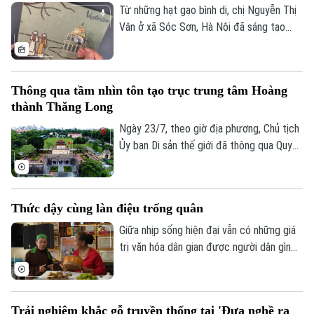
Từ những hạt gạo bình dị, chị Nguyễn Thị
Vân ở xã Sóc Sơn, Hà Nội đã sáng tạo
nên những bức tranh độc đáo, tái hiện
phong cảnh quê hương, danh lam thắng
cảnh và nhiều giá trị văn hóa truyền thống
Thông qua tầm nhìn tôn tạo trục trung tâm Hoàng
của dân tộc.
thành Thăng Long
Ngày 23/7, theo giờ địa phương, Chủ tịch
Ủy ban Di sản thế giới đã thông qua Quyết
định số 48, chính thức thông qua “Tầm
nhìn về việc chỉnh trang, tôn tạo trục
trung tâm của Hoàng thành Thăng Long”.
Thức dậy cùng làn điệu trống quân
Giữa nhịp sống hiện đại vẫn có những giá
trị văn hóa dân gian được người dân gìn
giữ và trao truyền từ thế hệ này sang thế
hệ khác. Tại thôn Phúc Lâm, xã Đại Xuyên,
nghệ thuật hát trống quân không chỉ còn
Trải nghiệm khắc gỗ truyền thống tại 'Đưa nghề ra