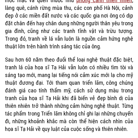
mộc mạc và quen thuộc như
phong cảnh thiên nhiên
,
làng quê, cánh rừng mùa thu, các con phố Hà Nội, cảnh
đẹp ở các miền đất nước và các quốc gia nơi ông có dịp
đặt chân đến hay chân dung những người thân yêu trong
gia đình, cũng như các tranh tĩnh vật và trừu tượng.
Trong đó, tranh về lá vẫn luôn là nguồn cảm hứng nghệ
thuật lớn trên hành trình sáng tác của ông.
Sau hơn 60 năm theo đuổi thể loại nghệ thuật đặc biệt,
tranh lá của họa sĩ Tạ Hải vẫn luôn có nhiều tìm tòi và
sáng tạo mới, mang lại tiếng nói cảm xúc mới lạ cho mỹ
thuật đương đại. Tới tham quan triển lãm, công chúng
đánh giá cao tính thẩm mỹ, cách sử dụng màu trong
tranh của họa sĩ Tạ Hải khi đã biến vẻ đẹp bình dị của
thiên nhiên trở thành những cảm hứng nghệ thuật. Từng
tác phẩm trong Triển lãm không chỉ ghi lại những chuyến
đi, những khoảnh khắc mà còn thể hiện cách nhìn của
họa sĩ Tạ Hải về quy luật của cuộc sống và thiên nhiên.