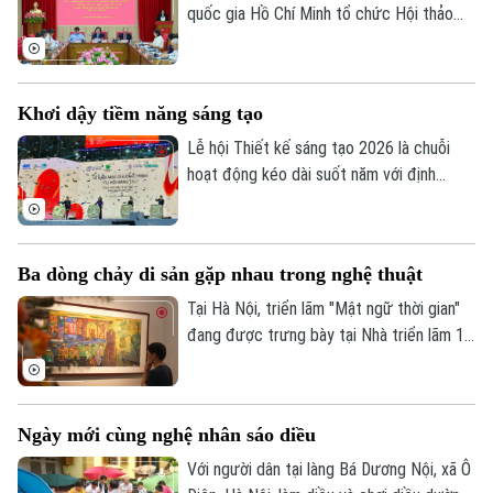
quốc gia Hồ Chí Minh tổ chức Hội thảo
khoa học “Đồng chí Fidel Castro - Lãnh tụ
vĩ đại của Cách mạng Cuba, chiến sĩ quốc
tế kiên cường, người bạn lớn của nhân dân
Khơi dậy tiềm năng sáng tạo
Việt Nam”.
Lễ hội Thiết kế sáng tạo 2026 là chuỗi
hoạt động kéo dài suốt năm với định
hướng chuyển mạnh từ mô hình tổ chức lễ
hội sang xây dựng hệ sinh thái sáng tạo
đô thị, tạo không gian thử nghiệm liên
Ba dòng chảy di sản gặp nhau trong nghệ thuật
ngành, nhằm mang đến các trải nghiệm đa
giác quan và kết nối quốc tế sâu rộng.
Tại Hà Nội, triển lãm "Mật ngữ thời gian"
đang được trưng bày tại Nhà triển lãm 16
Ngô Quyền đã mang đến một cuộc gặp
gỡ thú vị giữa biểu tượng Dzi của văn hóa
Tây Tạng và hai chất liệu truyền thống của
Ngày mới cùng nghệ nhân sáo diều
mỹ thuật Việt Nam là sơn mài và giấy dó.
Với người dân tại làng Bá Dương Nội, xã Ô