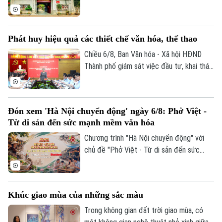
Nhà đất
Công nghệ
trầm mặc của Hà Nội xưa. Hơn 700 năm
Ẩm thực
Hồ sơ
tồn tại, Bích Câu Đạo Quán không chỉ là
Cafe sáng
Tin tức
Tàu và Xe
một di tích lịch sử, văn hóa mà còn là
Phát huy hiệu quả các thiết chế văn hóa, thể thao
Người Việt 4 phương
điểm dừng chân để người dân và du
Tài chính Ngân hàng
Đầu tư
khách tìm về sự bình yên giữa phố
Chiều 6/8, Ban Văn hóa - Xã hội HĐND
Ô tô
Giáo dục
phường.
Thành phố giám sát việc đầu tư, khai thác
Doanh nghiệp
Căn hộ
Tàu
các thiết chế văn hóa, thể thao trên địa
Tin tức
Văn hóa
bàn phường Thanh Xuân.
Đất đai
Xe máy
Tuyển sinh
Đón xem 'Hà Nội chuyển động' ngày 6/8: Phở Việt -
Tin tức
Sức khỏe
Kinh nghiệm
Từ di sản đến sức mạnh mềm văn hóa
Thị trường
Hướng nghiệp
Làng nghề
Chương trình "Hà Nội chuyển động" với
Y tế
Thể thao
Đánh giá
chủ đề "Phở Việt - Từ di sản đến sức
Di tích
mạnh mềm văn hóa" sẽ phát sóng trực
Dinh dưỡng
Bóng đá
Giải trí
tiếp trên các nền tảng của Cơ quan Báo
Tư vấn sức khỏe
và phát thanh, truyền hình Hà Nội vào 19h
Quần vợt
Khúc giao mùa của những sắc màu
Tin tức
hôm nay, ngày 6/8.
Đã phát sóng
Trong không gian đất trời giao mùa, có
Golf
Sao