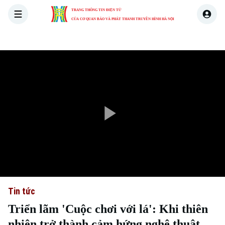
TRANG THÔNG TIN ĐIỆN TỬ
CỦA CƠ QUAN BÁO VÀ PHÁT THANH TRUYỀN HÌNH HÀ NỘI
THỜI SỰ
HÀ NỘI
THẾ GIỚI
KINH TẾ
NHÀ ĐẤT
Play
Video
Tin tức
Triển lãm 'Cuộc chơi với lá': Khi thiên
nhiên trở thành cảm hứng nghệ thuật