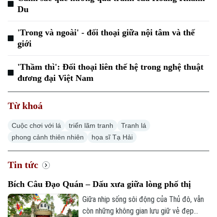
Du
'Trong và ngoài' - đối thoại giữa nội tâm và thế
giới
'Thầm thì': Đối thoại liên thế hệ trong nghệ thuật
đương đại Việt Nam
Chuyên mục
Từ khoá
Thời sự
Cuộc chơi với lá
triển lãm tranh
Tranh lá
Hà Nội
Hà Nội
phong cảnh thiên nhiên
họa sĩ Tạ Hải
Chính trị
Nhịp sống Hà Nội
Thế giới
Tin tức
Xã hội
Người Hà Nội
Bích Câu Đạo Quán – Dấu xưa giữa lòng phố thị
Tin tức
Kinh tế
Giữa nhịp sống sôi động của Thủ đô, vẫn
An ninh trật tự
Khoảnh khắc Hà Nội
Quân sự
còn những không gian lưu giữ vẻ đẹp
Tin tức