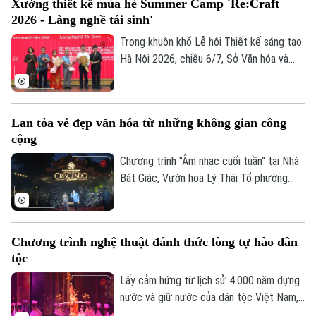
Xưởng thiết kế mùa hè Summer Camp 'Re:Craft
Talks… - Đối thoại với thời gian” nhằm giới
2026 - Làng nghề tái sinh'
thiệu mô hình không gian liên kết phát
triển 12 ngành công nghiệp văn hóa Việt
Trong khuôn khổ Lễ hội Thiết kế sáng tạo
Nam.
Hà Nội 2026, chiều 6/7, Sở Văn hóa và
Thể thao Thành phố Hà Nội phối hợp cùng
Tạp chí Kiến trúc và các tổ chức, đơn vị,
trường đại học tổ chức chương trình
Lan tỏa vẻ đẹp văn hóa từ những không gian công
Xưởng thiết kế mùa hè Summer Camp
cộng
“Re:Craft 2026 - Làng nghề tái sinh".
Chương trình "Âm nhạc cuối tuần" tại Nhà
Bát Giác, Vườn hoa Lý Thái Tổ phường
Hoàn Kiếm, đã thu hút rất đông người dân
và du khách đến thưởng thức màn trình
diễn âm nhạc đặc sắc.
Chương trình nghệ thuật đánh thức lòng tự hào dân
tộc
Lấy cảm hứng từ lịch sử 4.000 năm dựng
nước và giữ nước của dân tộc Việt Nam,
show nghệ thuật được đầu tư hàng triệu