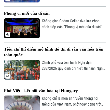
tỉnh Hà Tĩnh thực hiện đã có đêm công
diễn giàu cảm xúc tại Thủ đô Hà Nội vào
Phong vị mới của di sản
tối 19/7.
Không gian Cadao Collective lựa chọn
Liên hệ đường dây nóng (bấm để gọi)
cách tiếp cận "Phong vị mới của di sản",
Tòa soạn
Tòa soạn
kết nối nghệ thuật truyền thống, ẩm thực
bản địa và trải nghiệm đương đại trong
0865.116.699 (hotline)
0865.116.699
cùng một hành trình khám phá.
Tiêu chí thí điểm mô hình đô thị di sản văn hóa trên
toàn quốc
Chính phủ vừa ban hành Nghị định
282/2026 quy định chi tiết thi hành Nghị
quyết của Quốc hội về phát triển văn hóa
Việt Nam. Trong đó, lần đầu tiên quy định
cụ thể các tiêu chí lựa chọn địa phương
Phở Việt - kết nối văn hóa tại Hungary
thực hiện thí điểm mô hình đô thị di sản
văn hóa.
Không chỉ là món ăn truyền thống nổi
tiếng của Việt Nam, phở ngày càng trở