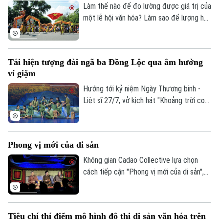
tình yêu với các giá trị văn hóa, nghề thủ
Làm thế nào để đo lường được giá trị của
công dân tộc.
một lễ hội văn hóa? Làm sao để lượng hóa
sức lan tỏa của di sản, của sáng tạo hay
bản sắc văn hóa đối với sự phát triển của
một đô thị? Đó là những câu hỏi đang
Tái hiện tượng đài ngã ba Đồng Lộc qua âm hưởng
được thành phố Hà Nội tìm lời giải khi xây
ví giặm
dựng Bộ chỉ tiêu thống kê các ngành
công nghiệp văn hóa trên địa bàn thành
Hướng tới kỷ niệm Ngày Thương binh -
phố.
Liệt sĩ 27/7, vở kịch hát "Khoảng trời con
gái" do Nhà hát Nghệ thuật truyền thống
Theo dõi Hà Nội On
tỉnh Hà Tĩnh thực hiện đã có đêm công
diễn giàu cảm xúc tại Thủ đô Hà Nội vào
Phong vị mới của di sản
tối 19/7.
Không gian Cadao Collective lựa chọn
cách tiếp cận "Phong vị mới của di sản",
kết nối nghệ thuật truyền thống, ẩm thực
bản địa và trải nghiệm đương đại trong
cùng một hành trình khám phá.
Tiêu chí thí điểm mô hình đô thị di sản văn hóa trên