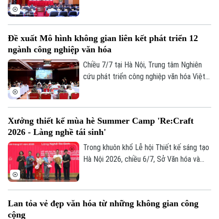
quốc sơ kết công tác 6 tháng đầu năm,
triển khai nhiệm vụ trọng tâm 6 tháng cuối
năm 2026. Phó Chủ tịch UBND thành phố
Đề xuất Mô hình không gian liên kết phát triển 12
Hà Nội Vũ Thu Hà dự tại điểm cầu Hà Nội.
ngành công nghiệp văn hóa
Liên hệ đường dây nóng (bấm để gọi)
Chiều 7/7 tại Hà Nội, Trung tâm Nghiên
Tòa soạn
Tòa soạn
cứu phát triển công nghiệp văn hóa Việt
0865.116.699 (hotline)
0865.116.699
Nam, thuộc Liên hiệp khoa học phát triển
du lịch bền vững, phối hợp với Bảo tàng
Hà Nội tổ chức tọa đàm "Ocafe-Time
Xưởng thiết kế mùa hè Summer Camp 'Re:Craft
Talks… - Đối thoại với thời gian” nhằm giới
2026 - Làng nghề tái sinh'
thiệu mô hình không gian liên kết phát
triển 12 ngành công nghiệp văn hóa Việt
Trong khuôn khổ Lễ hội Thiết kế sáng tạo
Nam.
Hà Nội 2026, chiều 6/7, Sở Văn hóa và
Thể thao Thành phố Hà Nội phối hợp cùng
Tạp chí Kiến trúc và các tổ chức, đơn vị,
trường đại học tổ chức chương trình
Lan tỏa vẻ đẹp văn hóa từ những không gian công
Xưởng thiết kế mùa hè Summer Camp
cộng
“Re:Craft 2026 - Làng nghề tái sinh".