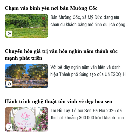
sắc dành tặng những cựu chiến binh đã đi
Chạm vào bình yên nơi bản Mường Cốc
qua một thời thanh xuân “hoa lửa” và các
anh hùng liệt sĩ đã vĩnh viễn nằm lại trong
Bản Mường Cốc, xã Mỹ Đức đang níu
lòng đất mẹ.
chân du khách bằng mô hình du lịch cộng
đồng và chuỗi trải nghiệm chân thực 'Một
ngày làm người Mường'. Hoạt động này
đã giúp du khách chạm vào bình yên qua
Chuyển hóa giá trị văn hóa nghìn năm thành sức
hành trình 'du lịch xanh' nói không với rác
mạnh phát triển
thải nhựa.
Với bề dày nghìn năm văn hiến và danh
hiệu Thành phố Sáng tạo của UNESCO, Hà
Nội đang hội tụ những điều kiện để phát
triển công nghiệp văn hóa trở thành ngành
kinh tế quan trọng, tạo động lực phát
Hành trình nghệ thuật tôn vinh vẻ đẹp hoa sen
triển mới và từng bước khẳng định vị thế
là trung tâm công nghiệp văn hóa của khu
Tại Hồ Tây, Lễ hội Sen Hà Nội 2026 đã
vực và thế giới.
thu hút khoảng 300.000 lượt khách trong
nước và quốc tế sau ba ngày diễn ra sôi
nổi. Với nhiều hoạt động văn hóa, nghệ