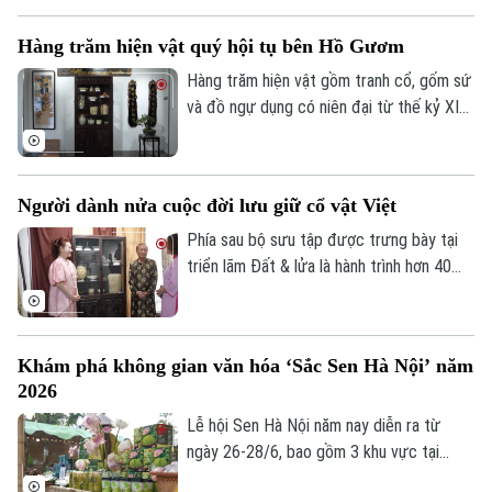
đời mới cho nghệ thuật truyền thống. Đó
Hàng trăm hiện vật quý hội tụ bên Hồ Gươm
là tác phẩm hội họa “Nghìn xưa lưu dấu”
của họa sĩ Lê Thanh – giải Nhất cuộc thi
Hàng trăm hiện vật gồm tranh cổ, gốm sứ
“Di sản văn hóa Việt Nam qua hội họa”.
và đồ ngự dụng có niên đại từ thế kỷ XI
đến XVI đang được giới thiệu tại triển lãm
Đất và Lửa - Lê Imperial Collection bên
Hồ Gươm. Không chỉ kể câu chuyện về
Người dành nửa cuộc đời lưu giữ cổ vật Việt
nghệ thuật và thẩm mỹ cung đình Đại
Việt, triển lãm còn mở ra hành trình hơn
Phía sau bộ sưu tập được trưng bày tại
nửa thế kỷ sưu tầm, gìn giữ di sản của
triển lãm Đất & lửa là hành trình hơn 40
các nhà sưu tầm cổ vật.
năm sưu tầm, gìn giữ của một con người.
Đó là thầy thuốc ưu tú - nhà sưu tầm cổ
vật Trần Quốc Đạt.
Khám phá không gian văn hóa ‘Sắc Sen Hà Nội’ năm
2026
Lễ hội Sen Hà Nội năm nay diễn ra từ
ngày 26-28/6, bao gồm 3 khu vực tại
phường Tây Hồ và tại 16 xã, phường, vùng