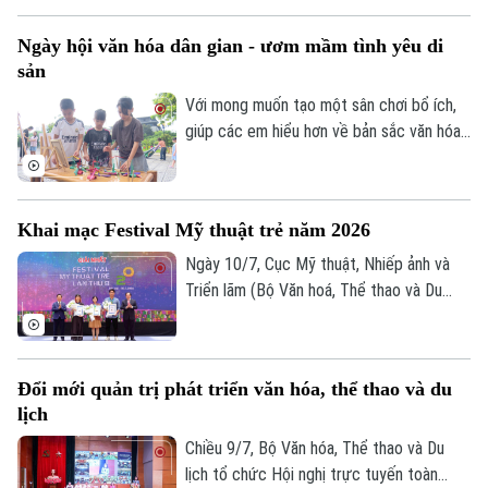
hóa, nghệ thuật và ẩm thực hướng tới
Ngày hội văn hóa dân gian - ươm mầm tình yêu di
việc tiếp biến di sản bằng tư duy sáng tạo
sản
đương đại.
Với mong muốn tạo một sân chơi bổ ích,
giúp các em hiểu hơn về bản sắc văn hóa
dân tộc, UBND phường Việt Hưng đã tổ
chức Ngày hội Văn hóa dân gian thiếu nhi
hè 2026.
Khai mạc Festival Mỹ thuật trẻ năm 2026
Ngày 10/7, Cục Mỹ thuật, Nhiếp ảnh và
Triển lãm (Bộ Văn hoá, Thể thao và Du
lịch) tổ chức lễ khai mạc và trao giải
thưởng Festival Mỹ thuật trẻ lần thứ 8
năm 2026, ghi nhận những sáng tạo xuất
Đổi mới quản trị phát triển văn hóa, thể thao và du
sắc của nghệ sĩ trẻ.
lịch
Chiều 9/7, Bộ Văn hóa, Thể thao và Du
lịch tổ chức Hội nghị trực tuyến toàn