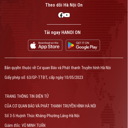
Theo dõi Hà Nội On
Tải ngay HANOI ON
Bản quyền thuộc về Cơ quan Báo và Phát thanh Truyền hình Hà Nội
Giấy phép số: 63/GP-TTĐT, cấp ngày 10/05/2023
TRANG THÔNG TIN ĐIỆN TỬ
CỦA CƠ QUAN BÁO VÀ PHÁT THANH TRUYỀN HÌNH HÀ NỘI
Số 3-5 Huỳnh Thúc Kháng-Phường Láng-Hà Nội
Giám đốc: VŨ MINH TUẤN