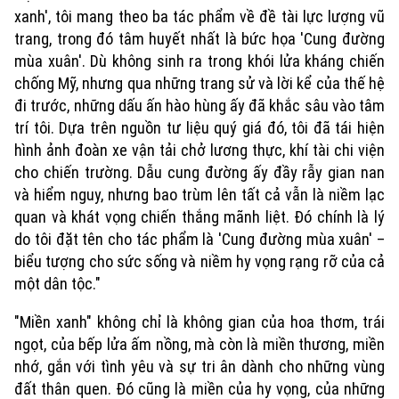
xanh', tôi mang theo ba tác phẩm về đề tài lực lượng vũ
trang, trong đó tâm huyết nhất là bức họa 'Cung đường
mùa xuân'. Dù không sinh ra trong khói lửa kháng chiến
chống Mỹ, nhưng qua những trang sử và lời kể của thế hệ
đi trước, những dấu ấn hào hùng ấy đã khắc sâu vào tâm
trí tôi. Dựa trên nguồn tư liệu quý giá đó, tôi đã tái hiện
hình ảnh đoàn xe vận tải chở lương thực, khí tài chi viện
cho chiến trường. Dẫu cung đường ấy đầy rẫy gian nan
và hiểm nguy, nhưng bao trùm lên tất cả vẫn là niềm lạc
quan và khát vọng chiến thắng mãnh liệt. Đó chính là lý
do tôi đặt tên cho tác phẩm là 'Cung đường mùa xuân' –
biểu tượng cho sức sống và niềm hy vọng rạng rỡ của cả
một dân tộc."
Xu hướng
"Miền xanh" không chỉ là không gian của hoa thơm, trái
ngọt, của bếp lửa ấm nồng, mà còn là miền thương, miền
nhớ, gắn với tình yêu và sự tri ân dành cho những vùng
đất thân quen. Đó cũng là miền của hy vọng, của những