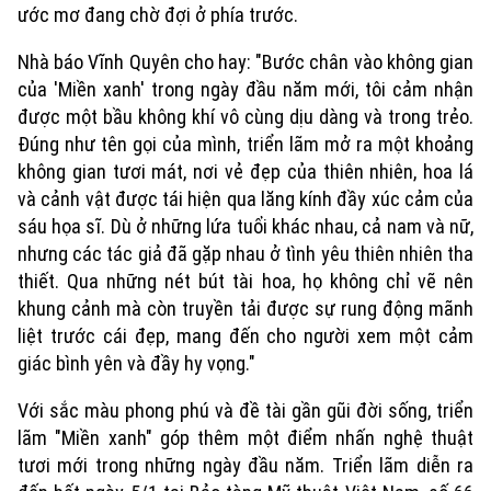
ước mơ đang chờ đợi ở phía trước.
Nhà báo Vĩnh Quyên cho hay: "Bước chân vào không gian
của 'Miền xanh' trong ngày đầu năm mới, tôi cảm nhận
được một bầu không khí vô cùng dịu dàng và trong trẻo.
Đúng như tên gọi của mình, triển lãm mở ra một khoảng
không gian tươi mát, nơi vẻ đẹp của thiên nhiên, hoa lá
và cảnh vật được tái hiện qua lăng kính đầy xúc cảm của
sáu họa sĩ. Dù ở những lứa tuổi khác nhau, cả nam và nữ,
nhưng các tác giả đã gặp nhau ở tình yêu thiên nhiên tha
thiết. Qua những nét bút tài hoa, họ không chỉ vẽ nên
khung cảnh mà còn truyền tải được sự rung động mãnh
liệt trước cái đẹp, mang đến cho người xem một cảm
giác bình yên và đầy hy vọng."
Với sắc màu phong phú và đề tài gần gũi đời sống, triển
lãm "Miền xanh" góp thêm một điểm nhấn nghệ thuật
tươi mới trong những ngày đầu năm. Triển lãm diễn ra