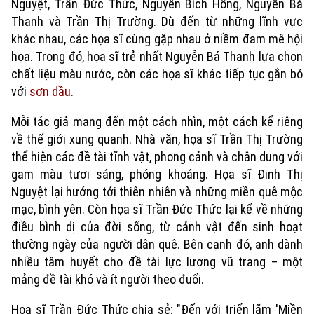
Nguyệt, Trần Đức Thức, Nguyễn Bích Hồng, Nguyễn Bá
Thanh và Trần Thị Trường. Dù đến từ những lĩnh vực
khác nhau, các họa sĩ cùng gặp nhau ở niềm đam mê hội
họa. Trong đó, họa sĩ trẻ nhất Nguyễn Bá Thanh lựa chọn
chất liệu màu nước, còn các họa sĩ khác tiếp tục gắn bó
với
sơn dầu
.
Mỗi tác giả mang đến một cách nhìn, một cách kể riêng
về thế giới xung quanh. Nhà văn, họa sĩ Trần Thị Trường
thể hiện các đề tài tĩnh vật, phong cảnh và chân dung với
gam màu tươi sáng, phóng khoáng. Họa sĩ Đinh Thị
Nguyệt lại hướng tới thiên nhiên và những miền quê mộc
mạc, bình yên. Còn họa sĩ Trần Đức Thức lại kể về những
điều bình dị của đời sống, từ cảnh vật đến sinh hoạt
thường ngày của người dân quê. Bên cạnh đó, anh dành
nhiều tâm huyết cho đề tài lực lượng vũ trang – một
mảng đề tài khó và ít người theo đuổi.
Họa sĩ Trần Đức Thức chia sẻ: "Đến với triển lãm 'Miền