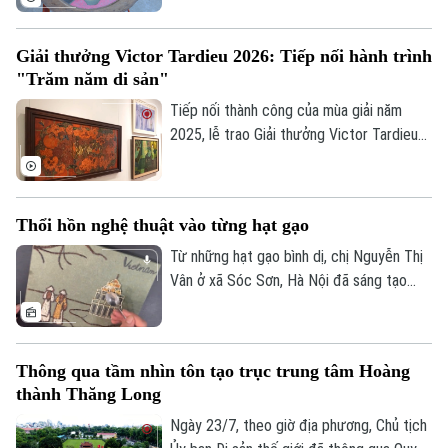
với những giá trị nguyên bản. Không gian
trưng bày ứng dụng "Sàng Sảy" do 39
Giải thưởng Victor Tardieu 2026: Tiếp nối hành trình
Concept thực hiện mang đến một hành
"Trăm năm di sản"
trình như thế, nơi những tác phẩm của cố
họa sĩ Lê Thiết Cương được tiếp nối bằng
Tiếp nối thành công của mùa giải năm
góc nhìn sáng tạo của thế hệ trẻ.
2025, lễ trao Giải thưởng Victor Tardieu
2026 đã được tổ chức, tôn vinh những
tác phẩm và khóa luận tốt nghiệp xuất
sắc của sinh viên Trường Đại học Mỹ
Thổi hồn nghệ thuật vào từng hạt gạo
thuật Việt Nam.
Từ những hạt gạo bình dị, chị Nguyễn Thị
Vân ở xã Sóc Sơn, Hà Nội đã sáng tạo
nên những bức tranh độc đáo, tái hiện
phong cảnh quê hương, danh lam thắng
cảnh và nhiều giá trị văn hóa truyền thống
Thông qua tầm nhìn tôn tạo trục trung tâm Hoàng
của dân tộc.
thành Thăng Long
Ngày 23/7, theo giờ địa phương, Chủ tịch