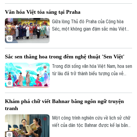
thuật và quảng bá du lịch đặc sắc, lễ hội
Văn hóa Việt tỏa sáng tại Praha
tiếp tục góp phần tôn vinh giá trị của hoa
sen, lan tỏa bản sắc văn hóa và quảng bá
Giữa lòng Thủ đô Praha của Cộng hòa
hình ảnh Thủ đô Hà Nội.
Séc, một không gian đậm sắc màu Việt
Nam đang thu hút đông đảo cộng đồng
người Việt và bạn bè quốc tế. Không chỉ
là những tiết mục nghệ thuật đặc sắc hay
Sắc sen thăng hoa trong đêm nghệ thuật 'Sen Việt'
hương vị ẩm thực quen thuộc, Festival
"Rực rỡ Việt Nam 2026" còn là hành trình
Trong đời sống văn hóa Việt Nam, hoa sen
lan tỏa bản sắc dân tộc bằng góc nhìn
từ lâu đã trở thành biểu tượng của vẻ
sáng tạo của thế hệ trẻ kiều bào.
đẹp thanh khiết, ý chí vươn lên và cốt
cách dân tộc. Lấy cảm hứng từ hình
tượng ấy, chương trình nghệ thuật "Sen
Khám phá chữ viết Bahnar bằng ngôn ngữ truyện
Việt" được xây dựng với ba chương: "Từ
tranh
bùn đất nở hoa", "Hương sen dâng đời" và
"Sen Việt tỏa sáng", tái hiện hành trình từ
Một công trình nghiên cứu về lịch sử chữ
những điều bình dị đến giá trị cao đẹp mà
viết của dân tộc Bahnar được kể lại bằng
hoa sen tượng trưng.
ngôn ngữ truyện tranh sinh động vừa