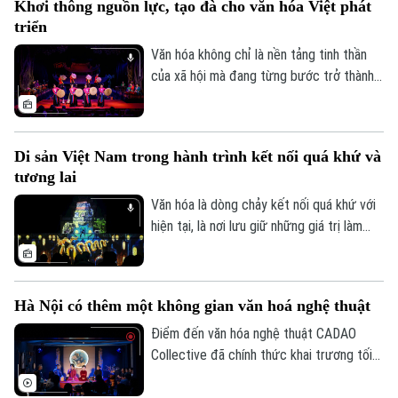
Khơi thông nguồn lực, tạo đà cho văn hóa Việt phát
của thị trường đương đại, đồng thời góp
triển
phần bảo tồn và phát huy giá trị các làng
nghề truyền thống.
Văn hóa không chỉ là nền tảng tinh thần
của xã hội mà đang từng bước trở thành
nguồn lực quan trọng trong phát triển
kinh tế - xã hội. Tuy nhiên, để những giá trị
văn hóa được phát huy tương xứng với
Di sản Việt Nam trong hành trình kết nối quá khứ và
tiềm năng, cần một hành lang thể chế
tương lai
đồng bộ, cơ chế đầu tư hiệu quả và sự
chung tay của toàn xã hội.
Văn hóa là dòng chảy kết nối quá khứ với
hiện tại, là nơi lưu giữ những giá trị làm
nên bản sắc và tâm hồn dân tộc. Không
chỉ bảo tồn ký ức lịch sử, những di sản
văn hóa đang được làm mới bằng tư duy
Hà Nội có thêm một không gian văn hoá nghệ thuật
sáng tạo và công nghệ hiện đại, để trở
nên gần gũi hơn với công chúng hôm nay.
Điểm đến văn hóa nghệ thuật CADAO
Collective đã chính thức khai trương tối
10/7 tại số 66 Tô Ngọc Vân (phường Tây
Hồ, Hà Nội), mở ra một không gian văn