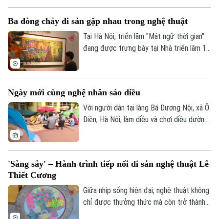
hội sang xây dựng hệ sinh thái sáng tạo
Sao
đô thị, tạo không gian thử nghiệm liên
Ba dòng chảy di sản gặp nhau trong nghệ thuật
Điện ảnh
ngành, nhằm mang đến các trải nghiệm đa
giác quan và kết nối quốc tế sâu rộng.
Tại Hà Nội, triển lãm "Mật ngữ thời gian"
Thời trang
đang được trưng bày tại Nhà triển lãm 16
Ngô Quyền đã mang đến một cuộc gặp
Âm nhạc
gỡ thú vị giữa biểu tượng Dzi của văn hóa
Tây Tạng và hai chất liệu truyền thống của
Ngày mới cùng nghệ nhân sáo diều
mỹ thuật Việt Nam là sơn mài và giấy dó.
Với người dân tại làng Bá Dương Nội, xã Ô
Diên, Hà Nội, làm diều và chơi diều dường
như đã đi vào tâm thức. Để tiếng sáo
diều làng Bá Dương Nội được gìn giữ tới
tận hôm nay, không thể không kể đến
'Sàng sảy' – Hành trình tiếp nối di sản nghệ thuật Lê
công lao của Nghệ nhân nhân dân Nguyễn
Thiết Cương
Hữu Kiêm - người đã nâng niu cánh diều
và đưa nghệ thuật chơi diều của Việt Nam
Giữa nhịp sống hiện đại, nghệ thuật không
tới bạn bè quốc tế.
chỉ được thưởng thức mà còn trở thành
không gian để mỗi người lắng lại, đối thoại