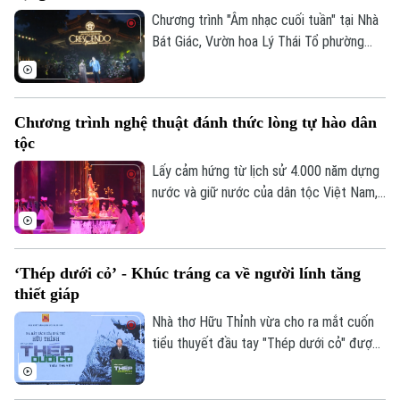
Chương trình "Âm nhạc cuối tuần" tại Nhà
Bát Giác, Vườn hoa Lý Thái Tổ phường
Hoàn Kiếm, đã thu hút rất đông người dân
và du khách đến thưởng thức màn trình
diễn âm nhạc đặc sắc.
Chương trình nghệ thuật đánh thức lòng tự hào dân
tộc
Lấy cảm hứng từ lịch sử 4.000 năm dựng
nước và giữ nước của dân tộc Việt Nam,
show nghệ thuật được đầu tư hàng triệu
USD mang tên "Đất nước thiên hùng ca"
sắp được ra mắt khán giả trong mùa hè
‘Thép dưới cỏ’ - Khúc tráng ca về người lính tăng
tới.
thiết giáp
Nhà thơ Hữu Thỉnh vừa cho ra mắt cuốn
tiểu thuyết đầu tay "Thép dưới cỏ" được
lấy cảm hứng từ sự kiện Tà Mây - Làng
Vây năm 1968. Tác phẩm là lời tri ân sâu