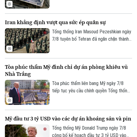
tháng thứ ba liên tiếp trong tháng 7.
Iran khẳng định vượt qua sức ép quân sự
Tổng thống Iran Masoud Pezeshkian ngày
7/8 tuyên bố Tehran đã ngăn chặn thành
công nỗ lực của các đối thủ nhằm làm suy
yếu và gây bất ổn cho đất nước này bằng
Liên hệ đường dây nóng (bấm để gọi)
sức ép quân sự. Tuyên bố được đưa ra
Tòa soạn
Tòa soạn
Tòa phúc thẩm Mỹ đình chỉ dự án phòng khiêu vũ
trong bối cảnh xung đột giữa Iran với Mỹ
Nhà Trắng
và Israel vẫn tiếp diễn.
0865.116.699 (hotline)
0865.116.699
Tòa phúc thẩm liên bang Mỹ ngày 7/8
tiếp tục yêu cầu chính quyền Tổng thống
Donald Trump dừng thi công phòng khiêu
vũ trị giá 400 triệu USD tại Nhà Trắng.
Phán quyết là một trở ngại đáng kể đối
Mỹ đầu tư 3 tỷ USD vào các dự án khoáng sản và pin
với kế hoạch cải tạo quy mô lớn tại khu
vực trung tâm của ông Trump và đặt ra
Tổng thống Mỹ Donald Trump ngày 7/8
câu hỏi về giới hạn quyền hạn của Tổng
công bố kế hoạch đầu tư 3 tỷ USD vào