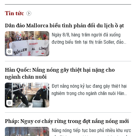
Tin tức
Dân đảo Mallorca biểu tình phản đối du lịch ồ ạt
Ngày 8/8, hàng trăm người đã xuống
đường biểu tình tại thị trấn Soller, đảo
Mallorca, phản đối tình trạng du lịch ồ ạt
tại quần đảo Balearic và những tác động
của tình trạng này đối với chi phí sinh hoạt
Hàn Quốc: Nắng nóng gây thiệt hại nặng cho
của người dân địa phương.
ngành chăn nuôi
Đợt nắng nóng kỷ lục đang gây thiệt hại
nghiêm trọng cho ngành chăn nuôi Hàn
Quốc. Theo Trung tâm Chỉ huy Phòng
chống Thảm họa và An toàn Trung ương,
đến ngày 5/8, gần 690.000 gia súc, gia
Pháp: Nguy cơ cháy rừng trong đợt nắng nóng mới
cầm đã chết do thời tiết cực đoan.
Nắng nóng tiếp tục bao phủ nhiều khu vực