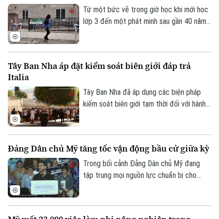
Từ một bức vẽ trong giờ học khi mới học
lớp 3 đến một phát minh sau gần 40 năm
theo đuổi, nữ tiến sĩ người Mỹ Tahira Reid
Smith đã biến giấc mơ thời thơ ấu thành
hiện thực. Cỗ máy xoay dây nhảy tự động
Tây Ban Nha áp đặt kiểm soát biên giới đáp trả
mang tên Jump Dreams không chỉ mở ra
Italia
trải nghiệm mới cho người yêu thích môn
nhảy dây đôi mà còn truyền cảm hứng về
Tây Ban Nha đã áp dụng các biện pháp
sức mạnh của những ước mơ được nuôi
kiểm soát biên giới tạm thời đối với hành
dưỡng bằng sự kiên trì.
khách đến từ Italia. Động thái được
Madrid đưa ra sau khi Rome siết kiểm
soát đi lại liên quan đến cuộc khủng
Đảng Dân chủ Mỹ tăng tốc vận động bầu cử giữa kỳ
hoảng di cư tại Ceuta, vùng lãnh thổ của
Tây Ban Nha ở Bắc Phi.
Trong bối cảnh Đảng Dân chủ Mỹ đang
tập trung mọi nguồn lực chuẩn bị cho
cuộc bầu cử giữa nhiệm kỳ vào tháng 11
tới, ngày 7/8, tại bang Michigan, các ứng
cử viên chủ chốt của đảng đã tập hợp tại