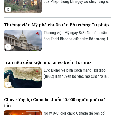
của Pháp, trong khi nguy cơ cháy rừng ở
mức cao tại hàng chục tỉnh. Chính quyền
cảnh báo một đợt nóng mới sẽ diễn ra
trong những ngày tới, với nhiệt độ có thể
Thượng viện Mỹ phê chuẩn tân Bộ trưởng Tư pháp
lên tới 40°C ở nhiều nơi.
Thượng viện Mỹ ngày 8/8 đã phê chuẩn
ông Todd Blanche giữ chức Bộ trưởng Tư
pháp, khép lại một trong những cuộc
tranh luận gay gắt nhất về nhân sự nội các
Chuyên mục
trong nhiệm kỳ thứ hai của Tổng thống
Iran nêu điều kiện mở lại eo biển Hormuz
Donald Trump.
Thời sự
Lực lượng Vệ binh Cách mạng Hồi giáo
(IRGC) Iran tuyên bố việc mở cửa trở lại
Hà Nội
Hà Nội
eo biển Hormuz sẽ chỉ diễn ra nếu các
yêu cầu của nước này đối với Mỹ được
Chính trị
đáp ứng và vấn đề này không liên quan
Nhịp sống Hà Nội
Thế giới
Cháy rừng tại Canada khiến 20.000 người phải sơ
đến các cuộc đàm phán với Oman.
tán
Xã hội
Người Hà Nội
Tin tức
Kinh tế
Ngày 8/8, giới chức Canada đã ban bố