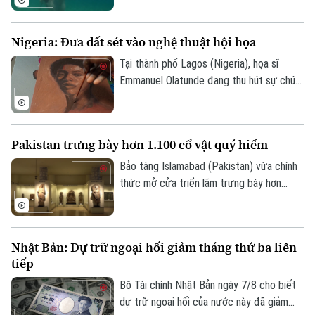
tránh nóng khá độc đáo. Thay vì cưỡi
ngựa dọc bãi biển, du khách tại đây có
Nigeria: Đưa đất sét vào nghệ thuật hội họa
thể trực tiếp cưỡi ngựa lội dưới làn nước
biển mát lành.
Tại thành phố Lagos (Nigeria), họa sĩ
Emmanuel Olatunde đang thu hút sự chú ý
của giới nghệ thuật quốc tế khi biến đất
sét tự nhiên thành các loại sơn màu độc
đáo. Kỹ thuật sáng tạo này không chỉ mở
Pakistan trưng bày hơn 1.100 cổ vật quý hiếm
ra hướng đi mới cho nghệ thuật chân dung
mà còn lan tỏa thông điệp về sử dụng
Bảo tàng Islamabad (Pakistan) vừa chính
chất liệu bền vững.
thức mở cửa triển lãm trưng bày hơn
1.100 cổ vật quý hiếm vừa được thu hồi
thành công từ Italia, Mỹ và nhiều quốc gia
khác. Sự kiện này ghi dấu ấn quan trọng
Nhật Bản: Dự trữ ngoại hối giảm tháng thứ ba liên
trong nỗ lực bảo tồn và thu hồi các tài
tiếp
sản văn hóa bị buôn lậu trái phép của
chính phủ Pakistan.
Bộ Tài chính Nhật Bản ngày 7/8 cho biết
dự trữ ngoại hối của nước này đã giảm