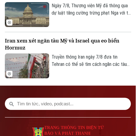
Ngày 7/8, Thượng viện Mỹ đã thông qua
Giám đốc: VŨ MINH TUẤN
dự luật tăng cường trừng phạt Nga với tỷ
Phó Giám đốc: Nguyễn Kim Khiêm, Nguyễn Minh Đức, Nguyễn Thành Lợi
lệ 86 phiếu thuận và 11 phiếu chống trong
phiên họp cuối cùng trước kỳ nghỉ hè.
Iran xem xét ngăn tàu Mỹ và Israel qua eo biển
Hormuz
Truyền thông Iran ngày 7/8 đưa tin
Tehran có thể sẽ tìm cách ngăn các tàu
của Mỹ và Israel đi qua eo biển Hormuz
theo khuôn khổ thỏa thuận hợp tác với
Oman nhằm mở lại tuyến hàng hải chiến
lược này cho hoạt động thương mại.
TRANG THÔNG TIN ĐIỆN TỬ
BÁO VÀ PHÁT THANH