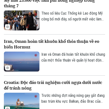
Mỹ mất 23.000 việc làm phi nông nghiệp trong
thành phố Detroit, thể hiện sự đoàn kết
tháng 7
và đẩy mạnh chiến dịch vận động cử tri.
Theo số liệu Cục Thống kê Lao động Mỹ
Theo dõi Hà Nội On
công bố mới đây, số người mất việc làm
trong lĩnh vực phi nông nghiệp tại nước
này lên tới 23.000 trường hợp trong tháng
7, trái với dự báo về xu hướng tăng trước
Iran, Oman hoàn tất khuôn khổ thỏa thuận về eo
đó.
biển Hormuz
Iran và Oman đã hoàn tất khuôn khổ chung
của một thỏa thuận về quản lý hoạt động
hàng hải qua eo biển Hormuz, mở ra triển
vọng khôi phục hoạt động vận tải thương
mại qua tuyến hàng hải chiến lược này.
Croatia: Độc đáo trải nghiệm cưỡi ngựa dưới nước
để tránh nóng
Trước những đợt nắng nóng gay gắt đang
bao trùm khu vực Balkan, đảo Brac của
Croatia đã mang đến một trải nghiệm