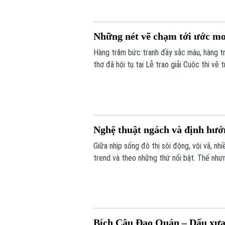
Những nét vẽ chạm tới ước m
Hàng trăm bức tranh đầy sắc màu, hàng t
thơ đã hội tụ tại Lễ trao giải Cuộc thi vẽ
ngày hội tôn vinh những tài năng nhí, chươ
vào một tương lai tốt đẹp hơn dành cho t
Nghệ thuật ngách và định hư
Giữa nhịp sống đô thị sôi động, vội vã, n
trend và theo những thứ nổi bật. Thế như
bảng điểm hay áp lực thi cử, là lựa chọn 
dưỡng theo một cách rất riêng.
Bích Câu Đạo Quán – Dấu xưa 