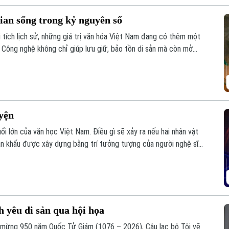
ian sống trong kỷ nguyên số
 tích lịch sử, những giá trị văn hóa Việt Nam đang có thêm một
. Công nghệ không chỉ giúp lưu giữ, bảo tồn di sản mà còn mở
à văn hóa Việt đến gần hơn với công chúng trong nước, từng
yện
i lớn của văn học Việt Nam. Điều gì sẽ xảy ra nếu hai nhân vật
ân khấu được xây dựng bằng trí tưởng tượng của người nghệ sĩ
thông qua vở diễn "Nguyễn Du - Hồ Xuân Hương ngoại truyện"
h yêu di sản qua hội họa
 mừng 950 năm Quốc Tử Giám (1076 – 2026), Câu lạc bộ Tôi vẽ