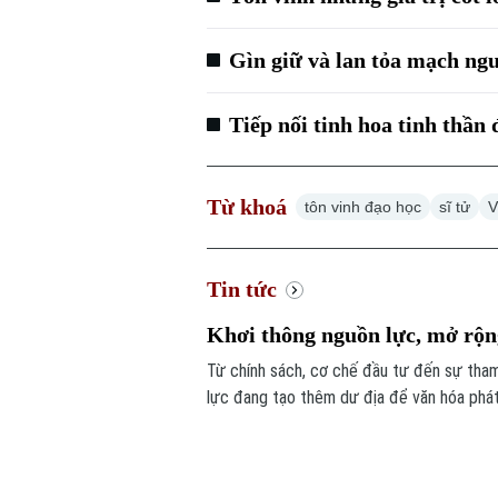
Gìn giữ và lan tỏa mạch ng
Tiếp nối tinh hoa tinh thần
Từ khoá
tôn vinh đạo học
sĩ tử
V
Tin tức
Khơi thông nguồn lực, mở rộng
Từ chính sách, cơ chế đầu tư đến sự tham
lực đang tạo thêm dư địa để văn hóa phát 
và lan tỏa bản sắc Việt Nam trong thời kỳ 