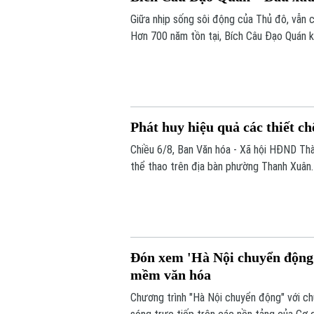
Giữa nhịp sống sôi động của Thủ đô, vẫn 
Hơn 700 năm tồn tại, Bích Câu Đạo Quán kh
để người dân và du khách tìm về sự bình 
Phát huy hiệu quả các thiết ch
Chiều 6/8, Ban Văn hóa - Xã hội HĐND Thàn
thể thao trên địa bàn phường Thanh Xuân.
Đón xem 'Hà Nội chuyển động'
mềm văn hóa
Chương trình "Hà Nội chuyển động" với c