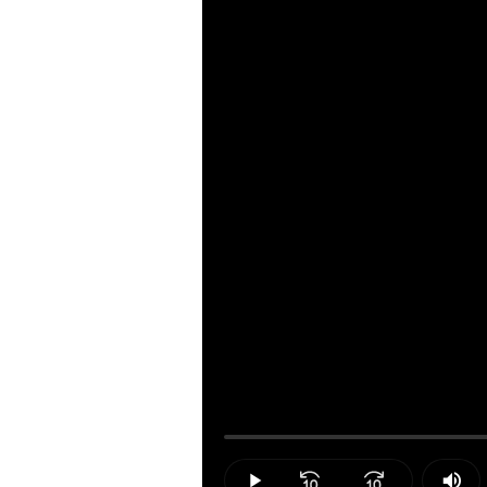
Loaded
:
0.00%