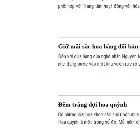
phối hợp với Trung tâm hoạt động văn hóa
“Ngàn năm di sản”.
Giữ mãi sắc hoa bằng đôi bàn
Đến với cửa hàng của nghệ nhân Nguyễn M
như đang bước vào một khu vườn rực rỡ 
phân biệt với hoa thật. Đằng sau vẻ đẹp ấ
một người từng là họa sĩ.
Đêm trắng đợi hoa quỳnh
Có những loài hoa khoe sắc suốt bốn mùa,
Hoa quỳnh là một trong số đó. Mỗi năm chỉ
âm thầm bung nở rồi khép lại khi bình minh