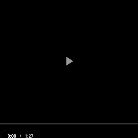
Play
Video
0:00
/
1:27