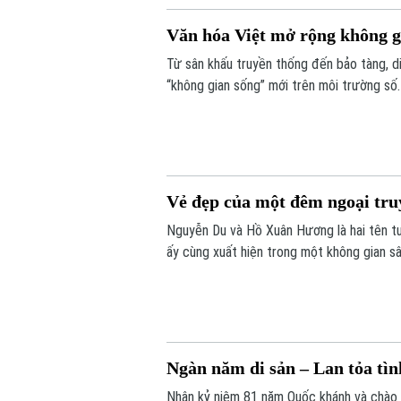
Văn hóa Việt mở rộng không g
Từ sân khấu truyền thống đến bảo tàng, di
“không gian sống” mới trên môi trường số
rộng khả năng tiếp cận, đưa nghệ thuật v
bước vươn tới khán giả quốc tế.
Vẻ đẹp của một đêm ngoại tru
Nguyễn Du và Hồ Xuân Hương là hai tên tuổ
ấy cùng xuất hiện trong một không gian s
hôm nay? Khán giả sẽ được thấy điều đó 
vừa được công diễn.
Ngàn năm di sản – Lan tỏa tìn
Nhân kỷ niệm 81 năm Quốc khánh và chào