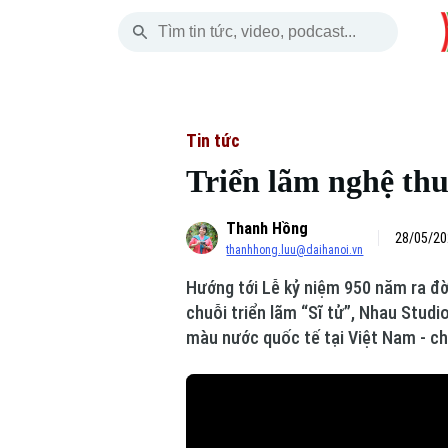
Chủ Nhật
THỜI SỰ
HÀ NỘI
THẾ GIỚI
09 Tháng 08, 2026
Hà Nội
Nhịp sống Hà Nộ
Tin tức
Tin tức
Triển lãm nghệ thuậ
Chính trị
Người Hà Nội
Quân s
Thanh Hồng
Xã hội
Khoảnh khắc Hà 
Hồ sơ
28/05/20
thanhhong.luu@daihanoi.vn
An ninh trật tự
Ẩm thực
Người V
Hướng tới Lễ kỷ niệm 950 năm ra đờ
chuỗi triển lãm “Sĩ tử”, Nhau Stud
Công nghệ
màu nước quốc tế tại Việt Nam - chi
Skip Ad