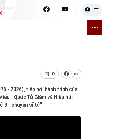
I
E
THỂ THAO
GIẢI TRÍ
ĐÃ PHÁT SÓNG
Bóng đá
Tin tức
ỡng
Quần vợt
Sao
sức khỏe
Golf
Điện ảnh
0
Thời trang
6 - 2026), tiếp nối hành trình của
Miếu - Quốc Tử Giám và Hiệp hội
Âm nhạc
 3 - chuyện sĩ tử”.