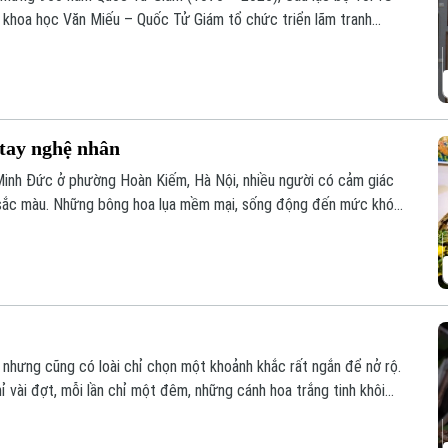
 khoa học Văn Miếu – Quốc Tử Giám tổ chức triển lãm tranh
 tay nghệ nhân
inh Đức ở phường Hoàn Kiếm, Hà Nội, nhiều người có cảm giác
sắc màu. Những bông hoa lụa mềm mại, sống động đến mức khó
y là sự tỉ mỉ trong từng nét vẽ, từng lớp màu và cả góc nhìn của
 nhưng cũng có loài chỉ chọn một khoảnh khắc rất ngắn để nở rộ.
 vài đợt, mỗi lần chỉ một đêm, những cánh hoa trắng tinh khôi
 vừa lên.