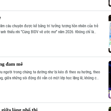
ơ
răm câu chuyện được kể bằng trí tưởng tượng hồn nhiên của trẻ
 tranh thiếu nhi "Cùng BIDV vẽ ước mơ" năm 2026. Không chỉ là
ng trình còn lan tỏa thông điệp về khát vọng, sáng tạo và niềm tin
hế hệ trẻ.
ớng đam mê
hiều người trong chúng ta dường như bị kéo đi theo xu hướng, theo
ng, giữa những sôi động đó vẫn có một lớp học lặng lẽ, không có
của số ít người trẻ ngày nay nhưng là nơi đam mê được nuôi
giữa lòng phố thị