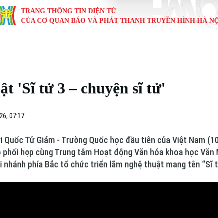
TRANG THÔNG TIN ĐIỆN TỬ
CỦA CƠ QUAN BÁO VÀ PHÁT THANH TRUYỀN HÌNH HÀ NỘ
KINH TẾ
NHÀ ĐẤT
TÀU VÀ XE
GIÁO DỤC
VĂN HÓA
SỨC KHỎ
i
Tin tức
Tin tức
Ô tô
Tin tức
Tin tức
Y tế
t 'Sĩ tử 3 – chuyện sĩ tử'
ự
Cafe sáng
Đầu tư
Tàu
Tuyển sinh
Làng nghề
Dinh dư
Nội
Tài chính Ngân hàng
Căn hộ
Xe máy
Hướng nghiệp
Di tích
Tư vấn 
26, 07:17
iệt 4 phương
Doanh nghiệp
Đất đai
Thị trường
i Quốc Tử Giám - Trường Quốc học đầu tiên của Việt Nam (107
io phối hợp cùng Trung tâm Hoạt động Văn hóa khoa học Văn 
Kinh nghiệm
Đánh giá
 nhánh phía Bắc tổ chức triển lãm nghệ thuật mang tên “Sĩ tử