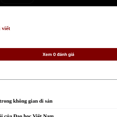
e
Current
Duration
Time
 viết
Xem 0 đánh giá
trong không gian di sản
lõi của Đạo học Việt Nam