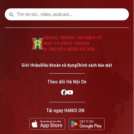
CỦA CƠ QUAN BÁO VÀ PHÁT THANH TRUYỀN HÌNH HÀ NỘI
từ năm 2011. Người kế nhiệm Tim Cook là
John Ternus được kỳ vọng sẽ dẫn dắt
Số 3-5 Huỳnh Thúc Kháng-Phường Láng-Hà Nội
“táo khuyết” bước vào giai đoạn phát
Giám đốc: VŨ MINH TUẤN
triển mới, trong bối cảnh lĩnh vực công
nghệ đang chuyển mạnh sang trí tuệ nhân
Phó Giám đốc: Nguyễn Kim Khiêm, Nguyễn Minh Đức, Nguyễn Thành Lợi
TRANG THÔNG TIN ĐIỆN TỬ
tạo (AI).
BÁO VÀ PHÁT THANH
& TRUYỀN HÌNH HÀ NỘI
Giới thiệu
Điều khoản sử dụng
Chính sách bảo mật
Theo dõi Hà Nội On
Tải ngay HANOI ON