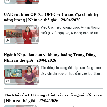
dùng. Từ thiết kế gây nghiện đến tác
động tâm lý và thách thức quản lý, vấn đề
UAE rút khỏi OPEC, OPEC+: Cú sốc địa chính trị
này đang trở thành tâm điểm tranh luận
năng lượng | Nhìn ra thế giới | 29/04/2026
toàn cầu về công nghệ số.
Việc Các Tiểu vương quốc Ả-Rập thống
Liên hệ đường dây nóng (bấm để gọi)
nhất (UAE) ngày 28/4 thông báo sẽ rút
khỏi OPEC, OPEC+ kể từ ngày 1/5, sau
Tòa soạn
Tòa soạn
gần 60 năm là thành viên, đã tạo ra một
0865.116.699 (hotline)
0865.116.699
cú sốc lớn đối với thị trường năng lượng
Ngành Nhựa lao đao vì khủng hoảng Trung Đông |
toàn cầu. Sự rút lui của một trong những
Nhìn ra thế giới | 28/04/2026
nhà sản xuất lớn nhất trong khối không chỉ
làm suy yếu cấu trúc nội tại của tổ chức,
Tác động từ xung đột tại Iran đang thúc
mà còn đặt ra câu hỏi về tương lai của cơ
đẩy chi phí nguyên liệu đầu vào leo thang.
chế hợp tác dầu mỏ toàn cầu.
Nhựa – vật liệu phổ biến trong nhiều sản
phẩm từ đồ dùng một lần đến bao bì –
đang chịu áp lực lớn khi giá dầu tăng
Thế khó của EU trong chính sách đối ngoại với Israel
mạnh. Điều này không chỉ ảnh hưởng đến
| Nhìn ra thế giới | 27/04/2026
một số mặt hàng cụ thể mà còn lan rộng