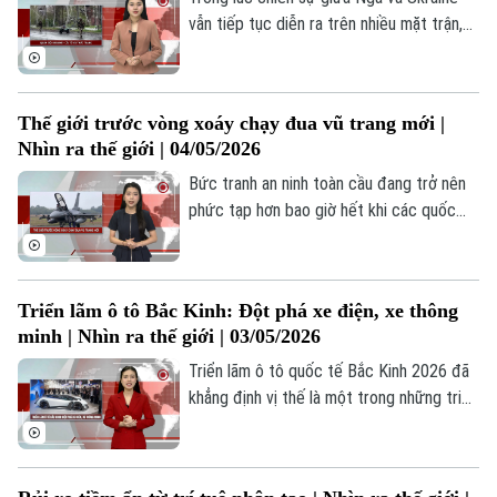
trong đó có việc đẩy nhanh phát triển
vẫn tiếp tục diễn ra trên nhiều mặt trận,
các sản phẩm như robot hình người.
Ukraine vừa thông báo sẽ tiến hành cải
cách quân đội trong mùa hè nhằm giải
quyết tình trạng thiếu hụt bộ binh và vấn
Thế giới trước vòng xoáy chạy đua vũ trang mới |
đề cho giải ngũ đối với những binh sĩ phục
Nhìn ra thế giới | 04/05/2026
vụ lâu nhất. Phần lớn binh sĩ gia nhập quân
đội kể từ năm 2022 hiện không có thời
Bức tranh an ninh toàn cầu đang trở nên
hạn phục vụ cố định.
phức tạp hơn bao giờ hết khi các quốc
gia đồng loạt gia tăng ngân sách quốc
phòng. Điều này không chỉ phản ánh quy
mô đầu tư chưa từng có vào vũ khí, mà
Triển lãm ô tô Bắc Kinh: Đột phá xe điện, xe thông
còn là chỉ dấu rõ ràng về một thế giới
minh | Nhìn ra thế giới | 03/05/2026
dường như đang kém an toàn hơn, nơi các
quốc gia cảm thấy cần phải “vũ trang”
Triển lãm ô tô quốc tế Bắc Kinh 2026 đã
nhiều hơn để tự đảm bảo an ninh.
khẳng định vị thế là một trong những triển
Theo dõi Hà Nội On
lãm xe hàng đầu thế giới. Sự kiện này
đóng vai trò quan trọng trong việc kết nối
ngành công nghiệp ô tô Trung Quốc với