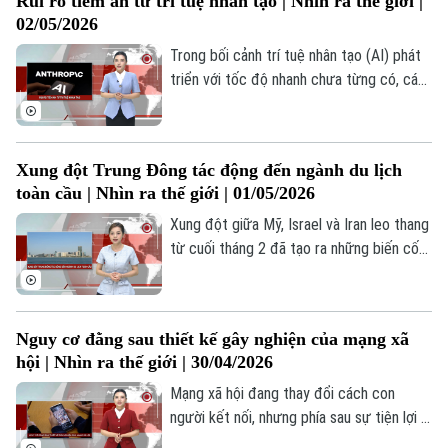
Rủi ro tiềm ẩn từ trí tuệ nhân tạo | Nhìn ra thế giới |
thị trường toàn cầu. Năm nay, trọng tâm
02/05/2026
của triển lãm không nằm ở số lượng sản
phẩm mà ở chiều sâu công nghệ với đột
Trong bối cảnh trí tuệ nhân tạo (AI) phát
phá trong trí tuệ nhân tạo, pin và hệ thống
triển với tốc độ nhanh chưa từng có, các
lái tự động.
huyên gia cảnh báo nguy cơ mất kiểm
soát công nghệ có thể gây tác động sâu
rộng tới việc làm, an ninh mạng và ổn định
Xung đột Trung Đông tác động đến ngành du lịch
tài chính toàn cầu. Trong khi các ý kiến
toàn cầu | Nhìn ra thế giới | 01/05/2026
phản đối cho rằng việc quản lý AI sẽ kìm
hãm tiến bộ, thực tế lại cho thấy việc
Xung đột giữa Mỹ, Israel và Iran leo thang
phát triển công nghệ này mà thiếu kiểm
từ cuối tháng 2 đã tạo ra những biến cố
soát tiềm ẩn nhiều rủi ro nghiêm trọng.
mới cho hệ sinh thái du lịch toàn cầu.
Trong đó, ngành du lịch khu vực Trung
Đông, đặc biệt là các nước vùng Vịnh, vốn
Nguy cơ đằng sau thiết kế gây nghiện của mạng xã
đang trong quá trình chuyển đổi mạnh mẽ
hội | Nhìn ra thế giới | 30/04/2026
những năm gần đây, chịu ảnh hưởng ngay
lập tức và rõ ràng nhất.
Mạng xã hội đang thay đổi cách con
người kết nối, nhưng phía sau sự tiện lợi là
những thuật toán tinh vi giữ chân người