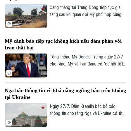
Israel. Dù vậy, phía Bắc Kinh đến nay vẫn
phủ nhận thông tin về thương vụ này.
Căng thẳng tại Trung Đông tiếp tục gia
tăng sau khi quân đội Mỹ phối hợp cùng
lực lượng Ả Rập Xê-Út bất ngờ tiến hành
loạt không kích vào nhiều mục tiêu trên
lãnh thổ Iraq. Vụ tấn công đã gây thương
Mỹ cảnh báo tiếp tục không kích nếu đàm phán với
vong lớn và vấp phải sự phản đối mạnh mẽ
Iran thất bại
từ giới chức Baghdad.
Tổng thống Mỹ Donald Trump ngày 27/7
cho rằng, Mỹ và Iran đang có “cơ hội tốt”
để đạt được một thỏa thuận. Tuy nhiên,
ông cũng cảnh báo Washington có thể nối
lại các hoạt động quân sự nếu đàm phán
Nga bác thông tin về khả năng ngừng bắn trên không
không đạt kết quả.
tại Ukraine
Ngày 27/7, Điện Kremlin bác bỏ các
thông tin cho rằng Nga và Ukraine có thể
đạt được một thỏa thuận ngừng bắn trên
không.