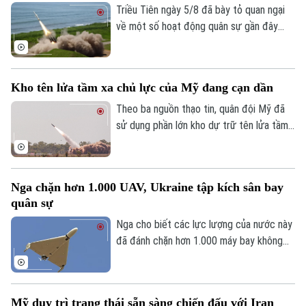
Triều Tiên ngày 5/8 đã bày tỏ quan ngại
về một số hoạt động quân sự gần đây
của Nhật Bản, trong đó có vụ phóng thử
tên lửa hành trình Tomahawk từ tàu khu
trục Aegis Chokai.
Kho tên lửa tầm xa chủ lực của Mỹ đang cạn dần
Theo ba nguồn thạo tin, quân đội Mỹ đã
sử dụng phần lớn kho dự trữ tên lửa tầm
xa có độ chính xác cao trong suốt 5
tháng xung đột với Iran, làm dấy lên lo
ngại về khả năng sẵn sàng chiến đấu của
Nga chặn hơn 1.000 UAV, Ukraine tập kích sân bay
lực lượng này trước các cuộc xung đột
quân sự
trong tương lai.
Nga cho biết các lực lượng của nước này
đã đánh chặn hơn 1.000 máy bay không
người lái từ phía Ukraine ngày 2/8, trong
khi Ukraine tuyên bố đã tấn công một sân
bay quân sự của Nga.
Mỹ duy trì trạng thái sẵn sàng chiến đấu với Iran