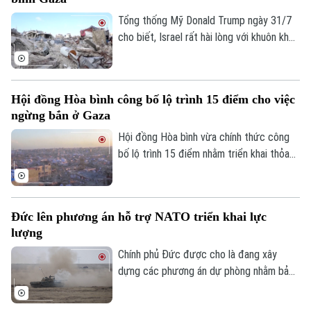
ngừng bắn.
Sao
Tổng thống Mỹ Donald Trump ngày 31/7
cho biết, Israel rất hài lòng với khuôn khổ
Điện ảnh
hòa bình do Washington thúc đẩy nhằm
chấm dứt xung đột tại Dải Gaza và coi
Thời trang
đây là cột mốc quan trọng trong việc
Hội đồng Hòa bình công bố lộ trình 15 điểm cho việc
Âm nhạc
triển khai Kế hoạch hòa bình 20 điểm của
ngừng bắn ở Gaza
mình.
Hội đồng Hòa bình vừa chính thức công
bố lộ trình 15 điểm nhằm triển khai thỏa
thuận hòa bình toàn diện tại Dải Gaza. Đây
được xem là bước đột phá mang tính lịch
sử sau khi Tổng thống Mỹ Donald Trump
Đức lên phương án hỗ trợ NATO triển khai lực
thông báo rằng phong trào Hamas chấp
lượng
thuận kế hoạch giải giáp vũ khí.
Chính phủ Đức được cho là đang xây
dựng các phương án dự phòng nhằm bảo
đảm việc triển khai lực lượng của Tổ
chức Hiệp ước Bắc Đại Tây Dương