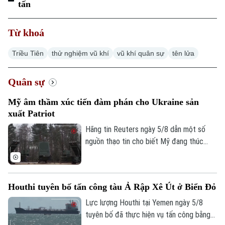
tấn
Từ khoá
Triều Tiên
thử nghiệm vũ khí
vũ khí quân sự
tên lửa
Xu hướng
Quân sự
Mỹ âm thầm xúc tiến đàm phán cho Ukraine sản
xuất Patriot
Hãng tin Reuters ngày 5/8 dẫn một số
nguồn thạo tin cho biết Mỹ đang thúc
đẩy đàm phán về khả năng cho phép
Ukraine sản xuất tên lửa đánh chặn
Patriot, trong bối cảnh Kiev đang thiếu
Houthi tuyên bố tấn công tàu Ả Rập Xê Út ở Biển Đỏ
hụt loại vũ khí quan trọng này để đối phó
các cuộc tập kích của Nga.
Lực lượng Houthi tại Yemen ngày 5/8
tuyên bố đã thực hiện vụ tấn công bằng