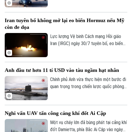
Lan sẽ tiến hành cuộc tập trận chung
mang tên "Falcon Strike-2026" tại Thái
Lan vào tháng 8 tới, nhằm tăng cường hợp
Iran tuyên bố không mở lại eo biển Hormuz nếu Mỹ
tác quốc phòng giữa hai nước.
còn đe dọa
Lực lượng Vệ binh Cách mạng Hồi giáo
Iran (IRGC) ngày 30/7 tuyên bố, eo biển
Hormuz sẽ không được mở lại, chừng nào
Mỹ còn đe dọa và gây hấn với nước này.
Lời cảnh báo trên được Tehran đưa ra
Anh đầu tư hơn 11 tỉ USD vào tàu ngầm hạt nhân
trong bối cảnh hàng trăm tàu hàng cùng
hàng nghìn thủy thủ vẫn đang bị mắc kẹt
Chính phủ Anh vừa thực hiện một bước đi
bên trong vịnh Ba Tư vì xung đột leo
quan trọng trong chiến lược quốc phòng
thang.
khi công bố gói đầu tư trị giá hàng tỉ USD
để hiện đại hóa lá chắn hạt nhân trên biển.
Nghi vấn UAV tấn công cảng khí đốt Ai Cập
Một vụ cháy lớn đã bùng phát tại cảng khí
đốt Damietta, phía Bắc Ai Cập vào ngày