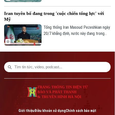
biển của quốc gia này.
Iran tuyên bố đang trong 'cuộc chiến tổng lực' với
Mỹ
Tổng thống Iran Masoud Pezeshkian ngày
20/7 khẳng định, nước này đang trong
“cuộc chiến toàn diện” với Mỹ, trong bối
cảnh xung đột giữa hai bên tiếp tục leo
thang và lan rộng sang các quốc gia Vùng
Vịnh.
TRANG THÔNG TIN ĐIỆN TỬ
BÁO VÀ PHÁT THANH
& TRUYỀN HÌNH HÀ NỘI
Giới thiệu
Điều khoản sử dụng
Chính sách bảo mật