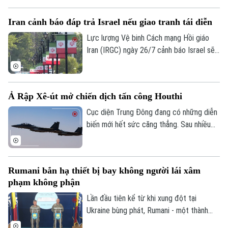
Iran từ đêm 25/7. Giới chức Washington
khẳng định, đây là bước đi nhằm ưu tiên
Iran cảnh báo đáp trả Israel nếu giao tranh tái diễn
cho giải pháp đối thoại để giải quyết cuộc
xung đột kéo dài gần 5 tháng qua.
Lực lượng Vệ binh Cách mạng Hồi giáo
Iran (IRGC) ngày 26/7 cảnh báo Israel sẽ
phải đối mặt với hậu quả nghiêm trọng nếu
Liên hệ đường dây nóng (bấm để gọi)
nối lại các hành động quân sự, đồng thời
Tòa soạn
Tòa soạn
tuyên bố sẽ đáp trả bất kỳ quốc gia nào
Ả Rập Xê-út mở chiến dịch tấn công Houthi
0865.116.699 (hotline)
0865.116.699
hỗ trợ Mỹ tấn công Iran.
Cục diện Trung Đông đang có những diễn
biến mới hết sức căng thẳng. Sau nhiều
năm duy trì lệnh ngừng bắn không chính
thức kể từ tháng 3/2022, liên quân do Ả
Rập Xê-út đứng đầu vừa chính thức xác
Rumani bắn hạ thiết bị bay không người lái xâm
nhận mở chiến dịch không kích quy mô lớn
phạm không phận
nhằm vào các vị trí của lực lượng Houthi
tại Yemen.
Lần đầu tiên kể từ khi xung đột tại
Ukraine bùng phát, Rumani - một thành
viên của liên minh NATO, đã chính thức