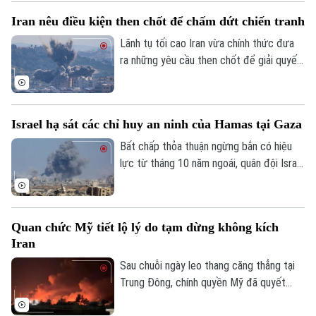
Iran nêu điều kiện then chốt để chấm dứt chiến tranh
Lãnh tụ tối cao Iran vừa chính thức đưa
ra những yêu cầu then chốt để giải quyết
cuộc xung đột hiện nay với Mỹ và Israel.
Tuyên bố này được đưa ra trong bối cảnh
giao tranh giữa Mỹ và Iran đang tạm lắng
Israel hạ sát các chỉ huy an ninh của Hamas tại Gaza
sau các cuộc không kích 13 ngày liên tiếp
và các cuộc đàm phán ngoại giao đang ở
Bất chấp thỏa thuận ngừng bắn có hiệu
giai đoạn nhạy cảm.
lực từ tháng 10 năm ngoái, quân đội Israel
vừa thực hiện hàng loạt cuộc không kích
hạ sát các quan chức an ninh cấp cao của
Hamas. Động thái này diễn ra trong bối
Quan chức Mỹ tiết lộ lý do tạm dừng không kích
cảnh thương vong tại Dải Gaza đã chạm
Iran
những cột mốc đáng lo ngại.
Sau chuỗi ngày leo thang căng thẳng tại
Trung Đông, chính quyền Mỹ đã quyết
định tạm dừng các đòn không kích vào