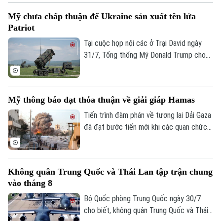
(NATO) qua lãnh thổ nước này. Động thái
Mỹ chưa chấp thuận để Ukraine sản xuất tên lửa
diễn ra trong bối cảnh Berlin lo ngại chính
Patriot
quyền một số bang ở nước này có thể
không hợp tác nếu liên minh tăng cường
Tại cuộc họp nội các ở Trại David ngày
hiện diện quân sự ở sườn Đông.
31/7, Tổng thống Mỹ Donald Trump cho
biết Washington chưa đồng ý cấp phép
để Ukraine sản xuất tên lửa Patriot.
Mỹ thông báo đạt thỏa thuận về giải giáp Hamas
Tiến trình đàm phán về tương lai Dải Gaza
đã đạt bước tiến mới khi các quan chức
cấp cao của Hamas ngày 31/7 xác nhận
phong trào này đã đạt được thỏa thuận
với Israel, sau khi Tổng thống Mỹ Donald
Không quân Trung Quốc và Thái Lan tập trận chung
Trump tuyên bố các bên thống nhất về lộ
vào tháng 8
trình "giải giáp hoàn toàn" Hamas.
Bộ Quốc phòng Trung Quốc ngày 30/7
cho biết, không quân Trung Quốc và Thái