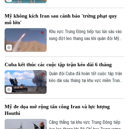
khai hỏa tiêm kích để tiêu diệt thiết bị
bay không người lái (UAV) xâm phạm
Mỹ không kích Iran sau cảnh báo 'trừng phạt quy
không phận.
mô lớn'
Khu vực Trung Đông tiếp tục lún sâu vào
xung đột leo thang sau khi quân đội Mỹ
tiếp tục thực hiện đợt không kích đêm
thứ 13 liên tiếp vào lãnh thổ Iran. Động
thái này diễn ra ngay sau khi Tổng thống
Cuba kết thúc các cuộc tập trận kéo dài 6 tháng
Donald Trump cảnh báo về một "hình phạt
quân sự lớn" và nỗ lực đàm phán ngừng
Quân đội Cuba đã hoàn tất cuộc tập trận
bắn do Iraq làm trung gian chính thức đổ
kéo dài sáu tháng tại khu vực miền Trung
vỡ.
đất nước, trong bối cảnh các biện pháp
trừng phạt và sức ép địa chính trị từ phía
Mỹ đối với hòn đảo này tiếp tục leo
Mỹ đe dọa mở rộng tấn công Iran và lực lượng
thang.
Houthi
Căng thẳng tại khu vực Trung Đông tiếp