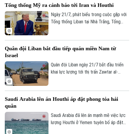
Tổng thống Mỹ ra cảnh báo tới Iran và Houthi
Ngày 21/7, phát biểu trong cuộc gặp với
Tổng thống Liban tại Nhà Trắng, Tổng
thống Mỹ Donald Trump tuyên bố
Washington sẽ tiếp tục các cuộc tấn
công nhằm vào Iran, đồng thời dự đoán
Quân đội Liban bắt đầu tiếp quản miền Nam từ
Iran sẽ mất từ 20 đến 25 năm để khắc
Israel
phục những thiệt hại hiện nay.
Quân đội Liban ngày 21/7 bắt đầu triển
khai lực lượng tới thị trấn Zawtar al-
Gharbiyeh, thuộc khu vực Nabatieh, sau
khi quân đội Israel rút khỏi vùng này. Đây
là bước đi đầu tiên trong kế hoạch do Mỹ
Saudi Arabia lên án Houthi áp đặt phong tỏa hải
làm trung gian nhằm từng bước khôi phục
quân
quyền kiểm soát của chính quyền Liban tại
khu vực biên giới.
Saudi Arabia đã lên án mạnh mẽ việc lực
lượng Houthi ở Yemen tuyên bố áp đặt
phong tỏa hải quân với các cảng và vùng