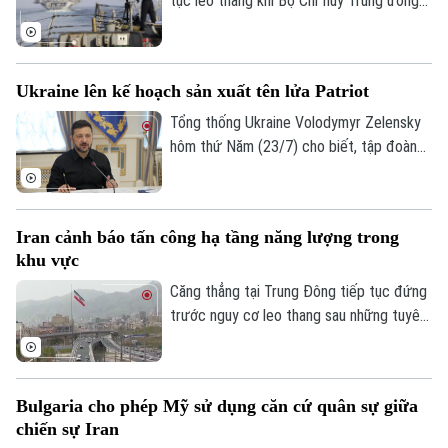
tục leo thang khi Bộ Chỉ huy Trung ương
Mỹ (CENTCOM) xác nhận vừa tiến hành
đêm tấn công thứ 13 liên tiếp nhắm vào
các mục tiêu Iran, cùng với lời đe dọa mở
Ukraine lên kế hoạch sản xuất tên lửa Patriot
rộng tấn công từ Washington.
Tổng thống Ukraine Volodymyr Zelensky
hôm thứ Năm (23/7) cho biết, tập đoàn
quốc phòng và hàng không vũ trụ Mỹ
Raytheon đã chính thức bày tỏ sự quan
tâm đến việc hợp tác sản xuất loại tên
Iran cảnh báo tấn công hạ tầng năng lượng trong
lửa đánh chặn thuộc hệ thống phòng thủ
khu vực
Patriot ngay tại Ukraine.
Căng thẳng tại Trung Đông tiếp tục đứng
trước nguy cơ leo thang sau những tuyên
bố cứng rắn từ phía Iran. Tehran vừa đưa
ra cảnh báo sẽ nhắm mục tiêu vào các cơ
sở hạ tầng năng lượng trên khắp khu vực
Bulgaria cho phép Mỹ sử dụng căn cứ quân sự giữa
nếu Mỹ hiện thực hóa đe dọa tấn công
chiến sự Iran
vào lãnh thổ nước này.