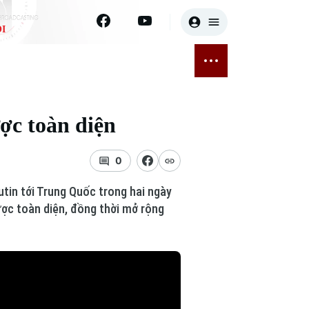
I
E
THỂ THAO
GIẢI TRÍ
ĐÃ PHÁT SÓNG
Bóng đá
Tin tức
ợc toàn diện
ỡng
Quần vợt
Sao
sức khỏe
Golf
Điện ảnh
0
tin tới Trung Quốc trong hai ngày
Thời trang
ược toàn diện, đồng thời mở rộng
Âm nhạc