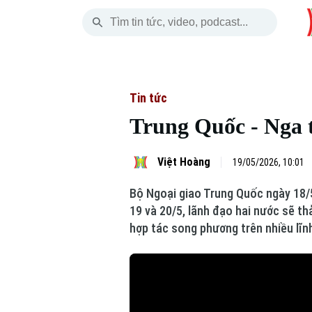
Thứ Sáu
THỜI SỰ
HÀ NỘI
THẾ GIỚI
07 Tháng 08, 2026
Hà Nội
Nhịp sống Hà Nộ
Tin tức
Tin tức
Trung Quốc - Nga t
Chính trị
Người Hà Nội
Quân s
Xã hội
Khoảnh khắc Hà 
Hồ sơ
Việt Hoàng
19/05/2026, 10:01
Bộ Ngoại giao Trung Quốc ngày 18/5
An ninh trật tự
Ẩm thực
Người V
19 và 20/5, lãnh đạo hai nước sẽ t
hợp tác song phương trên nhiều lĩn
Công nghệ
Skip Ad