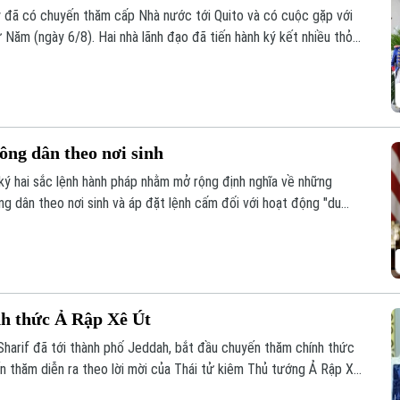
y đã có chuyến thăm cấp Nhà nước tới Quito và có cuộc gặp với
Năm (ngày 6/8). Hai nhà lãnh đạo đã tiến hành ký kết nhiều thỏa
song phương trên các lĩnh vực an ninh mạng, ô tô và dẫn độ.
ông dân theo nơi sinh
ý hai sắc lệnh hành pháp nhằm mở rộng định nghĩa về những
g dân theo nơi sinh và áp đặt lệnh cấm đối với hoạt động "du
ưu tiên hàng đầu trong chiến dịch siết chặt quản lý nhập cư của nhà
nh thức Ả Rập Xê Út
arif đã tới thành phố Jeddah, bắt đầu chuyến thăm chính thức
n thăm diễn ra theo lời mời của Thái tử kiêm Thủ tướng Ả Rập Xê
dulaziz Al Saud.