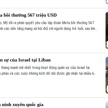
a bồi thường 567 triệu USD
o, Mỹ đã ra phán quyết yêu cầu tập đoàn Meta bồi thường 567
h các nền tảng mạng xã hội đối với người dùng trẻ tuổi, sau khi
y tổn hại đến sức khỏe tâm thần của trẻ em.
 sự của Israel tại Liban
 thang mạnh mẽ nhất trong hoạt động quân sự của Israel tại
ạn pháo và các cuộc không kích dữ dội được ghi nhận tại nhiều khu
n ninh xuyên quốc gia