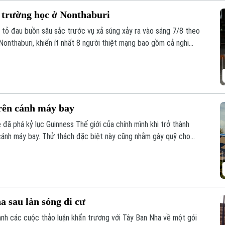
i trường học ở Nonthaburi
y tỏ đau buồn sâu sắc trước vụ xả súng xảy ra vào sáng 7/8 theo
 Nonthaburi, khiến ít nhất 8 người thiệt mạng bao gồm cả nghi
trên cánh máy bay
đã phá kỷ lục Guinness Thế giới của chính mình khi trở thành
n cánh máy bay. Thử thách đặc biệt này cũng nhằm gây quỹ cho
bà.
 sau làn sóng di cư
ành các cuộc thảo luận khẩn trương với Tây Ban Nha về một gói