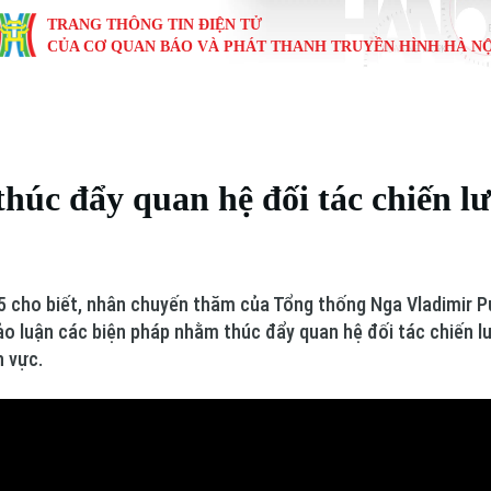
TRANG THÔNG TIN ĐIỆN TỬ
CỦA CƠ QUAN BÁO VÀ PHÁT THANH TRUYỀN HÌNH HÀ NỘ
KINH TẾ
NHÀ ĐẤT
TÀU VÀ XE
GIÁO DỤC
VĂN HÓA
SỨC KHỎ
i
Tin tức
Tin tức
Ô tô
Tin tức
Tin tức
Y tế
húc đẩy quan hệ đối tác chiến lư
ự
Cafe sáng
Đầu tư
Tàu
Tuyển sinh
Làng nghề
Dinh dư
Nội
Tài chính Ngân hàng
Căn hộ
Xe máy
Hướng nghiệp
Di tích
Tư vấn 
 cho biết, nhân chuyến thăm của Tổng thống Nga Vladimir Pu
iệt 4 phương
Doanh nghiệp
Đất đai
Thị trường
hảo luận các biện pháp nhằm thúc đẩy quan hệ đối tác chiến l
h vực.
Kinh nghiệm
Đánh giá