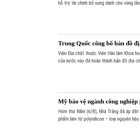
hỗ trợ tài chính bổ sung dành cho vùng lã
người di cư vượt biên từ Maroc vào khu v
Trung Quốc công bố bản đồ đị
Viện Địa chất thuộc Viện Hàn lâm Khoa h
của nước này đã hoàn thành bản đồ địa chấ
được xem là bước tiến khoa học quan trọng
dữ liệu nghiên cứu tiên tiến nhất.
Mỹ bảo vệ ngành công nghiệp 
Hôm thứ Năm (6/8), Nhà Trắng đã áp đặt 
phẩm làm từ polysilicon – loại nguyên liệ
mặt trời.