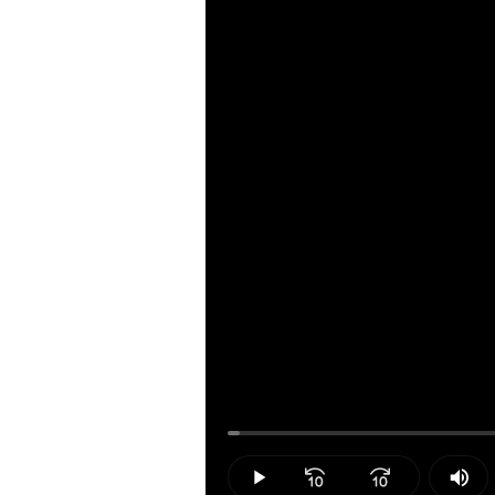
Loaded
:
1.14%
Play
Mut