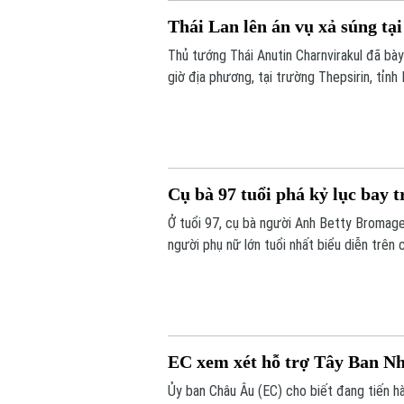
Thái Lan lên án vụ xả súng tạ
Thủ tướng Thái Anutin Charnvirakul đã bà
giờ địa phương, tại trường Thepsirin, tỉnh
phạm và 22 người khác bị thương.
Cụ bà 97 tuổi phá kỷ lục bay 
Ở tuổi 97, cụ bà người Anh Betty Bromage 
người phụ nữ lớn tuổi nhất biểu diễn trê
bệnh viện từng điều trị bệnh đột quỵ cho 
EC xem xét hỗ trợ Tây Ban Nha
Ủy ban Châu Âu (EC) cho biết đang tiến h