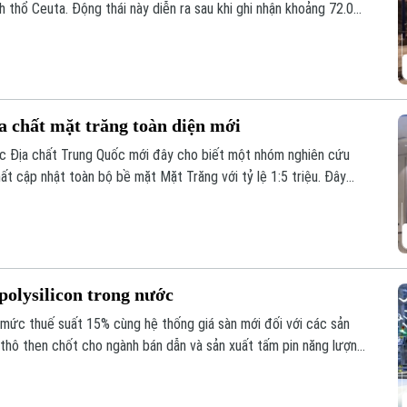
nh thổ Ceuta. Động thái này diễn ra sau khi ghi nhận khoảng 72.000
ực này trong một đợt biến động chưa từng có tiền lệ.
a chất mặt trăng toàn diện mới
ọc Địa chất Trung Quốc mới đây cho biết một nhóm nghiên cứu
t cập nhật toàn bộ bề mặt Mặt Trăng với tỷ lệ 1:5 triệu. Đây
 giúp viết lại lịch sử địa chất của thiên thể này dựa trên những
polysilicon trong nước
mức thuế suất 15% cùng hệ thống giá sàn mới đối với các sản
u thô then chốt cho ngành bán dẫn và sản xuất tấm pin năng lượng