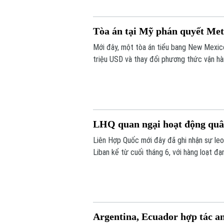
Tòa án tại Mỹ phán quyết Met
Mới đây, một tòa án tiểu bang New Mexic
triệu USD và thay đổi phương thức vận hàn
xác định công ty này chịu trách nhiệm gâ
LHQ quan ngại hoạt động quân
Liên Hợp Quốc mới đây đã ghi nhận sự leo
Liban kể từ cuối tháng 6, với hàng loạt đ
vực.
Argentina, Ecuador hợp tác a