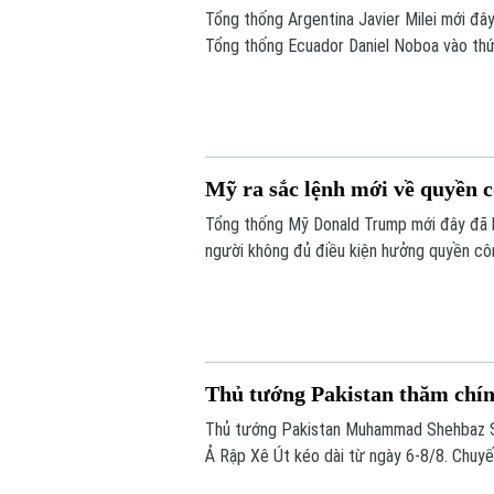
Tổng thống Argentina Javier Milei mới đâ
Tổng thống Ecuador Daniel Noboa vào thứ 
thuận quan trọng nhằm thắt chặt quan hệ 
Mỹ ra sắc lệnh mới về quyền c
Tổng thống Mỹ Donald Trump mới đây đã k
người không đủ điều kiện hưởng quyền côn
lịch sinh con". Động thái này tiếp tục là 
lãnh đạo thuộc đảng Cộng hòa.
Thủ tướng Pakistan thăm chí
Thủ tướng Pakistan Muhammad Shehbaz Sh
Ả Rập Xê Út kéo dài từ ngày 6-8/8. Chuyế
Út, Hoàng tử Mohammed bin Salman bin Ab