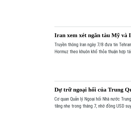
Iran xem xét ngăn tàu Mỹ và 
Truyền thông Iran ngày 7/8 đưa tin Tehran
Hormuz theo khuôn khổ thỏa thuận hợp tác
động thương mại.
Dự trữ ngoại hối của Trung Q
Cơ quan Quản lý Ngoại hối Nhà nước Trung
tăng nhẹ trong tháng 7, nhờ đồng USD suy y
trường toàn cầu.