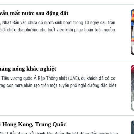
vẫn mất nước sau động đất
, Nhật Bản vẫn chưa có nước sinh hoạt trong 10 ngày sau trận
iới chức địa phương cho biết việc khôi phục hoàn toàn nguồn
g 8 mới hoàn tất.
nắng nóng khắc nghiệt
Các Tiểu vương quốc Ả Rập Thống nhất (UAE), du khách đã có cơ
ững cơn mưa nhân tạo trên một tuyến phố nghỉ dưỡng đặc biệt.
ại Hong Kong, Trung Quốc
a Nhật Bản đang trở thành tâm điểm thu hút đông đảo người hâm