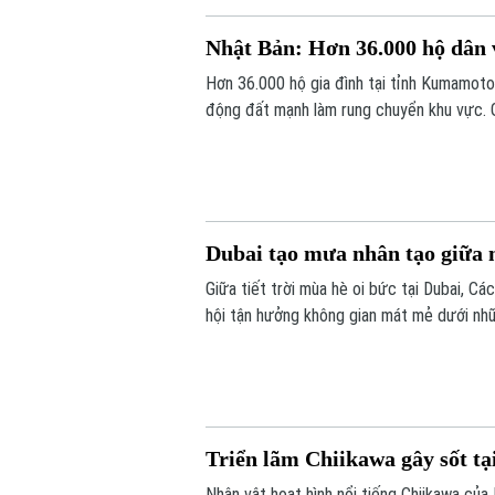
Nhật Bản: Hơn 36.000 hộ dân 
Hơn 36.000 hộ gia đình tại tỉnh Kumamoto
động đất mạnh làm rung chuyển khu vực. G
cung cấp nước dự kiến phải đến cuối thán
Dubai tạo mưa nhân tạo giữa 
Giữa tiết trời mùa hè oi bức tại Dubai, 
hội tận hưởng không gian mát mẻ dưới nh
Triển lãm Chiikawa gây sốt t
Nhân vật hoạt hình nổi tiếng Chiikawa củ