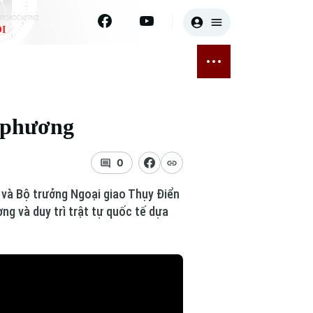
I
E
THỂ THAO
GIẢI TRÍ
ĐÃ PHÁT SÓNG
Bóng đá
Tin tức
g phương
ỡng
Quần vợt
Sao
sức khỏe
Golf
Điện ảnh
0
 và Bộ trưởng Ngoại giao Thụy Điển
Thời trang
g và duy trì trật tự quốc tế dựa
Âm nhạc