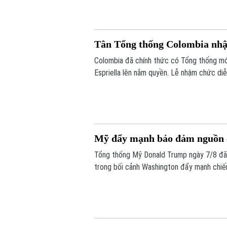
Tân Tổng thống Colombia nh
Colombia đã chính thức có Tổng thống mới
Espriella lên nắm quyền. Lễ nhậm chức diễn
đánh dấu một dấu mốc chưa từng có trong 
Mỹ đẩy mạnh bảo đảm nguồn c
Tổng thống Mỹ Donald Trump ngày 7/8 đã c
trong bối cảnh Washington đẩy mạnh chiế
phòng và giảm phụ thuộc vào chuỗi cung 