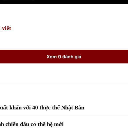
Current
Duration
Time
 viết
Xem 0 đánh giá
xuất khẩu với 40 thực thể Nhật Bản
h chiến đấu cơ thế hệ mới