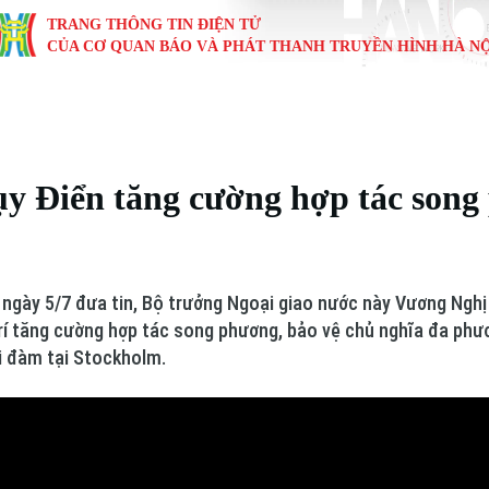
TRANG THÔNG TIN ĐIỆN TỬ
CỦA CƠ QUAN BÁO VÀ PHÁT THANH TRUYỀN HÌNH HÀ NỘ
KINH TẾ
NHÀ ĐẤT
TÀU VÀ XE
GIÁO DỤC
VĂN HÓA
SỨC KHỎ
i
Tin tức
Tin tức
Ô tô
Tin tức
Tin tức
Y tế
y Điển tăng cường hợp tác son
ự
Cafe sáng
Đầu tư
Tàu
Tuyển sinh
Làng nghề
Dinh dư
Nội
Tài chính Ngân hàng
Căn hộ
Xe máy
Hướng nghiệp
Di tích
Tư vấn 
ngày 5/7 đưa tin, Bộ trưởng Ngoại giao nước này Vương Nghị
iệt 4 phương
Doanh nghiệp
Đất đai
Thị trường
í tăng cường hợp tác song phương, bảo vệ chủ nghĩa đa phươn
i đàm tại Stockholm.
Kinh nghiệm
Đánh giá