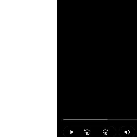
Loaded
:
15.59%
Play
Mut