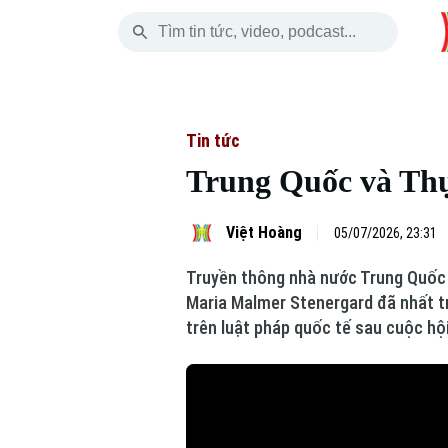
Thứ Bảy
THỜI SỰ
HÀ NỘI
THẾ GIỚI
08 Tháng 08, 2026
Hà Nội
Nhịp sống Hà Nộ
Tin tức
Tin tức
Trung Quốc và Thụ
Chính trị
Người Hà Nội
Quân s
Xã hội
Khoảnh khắc Hà 
Hồ sơ
Việt Hoàng
05/07/2026, 23:31
Truyền thông nhà nước Trung Quốc 
An ninh trật tự
Ẩm thực
Người V
Maria Malmer Stenergard đã nhất tr
trên luật pháp quốc tế sau cuộc hộ
Công nghệ
Skip Ad