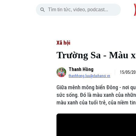
Thứ Bảy
THỜI SỰ
HÀ NỘI
THẾ GIỚI
08 Tháng 08, 2026
Hà Nội
Nhịp sống Hà Nộ
Tin tức
Xã hội
Trường Sa - Màu x
Chính trị
Người Hà Nội
Quân s
Thanh Hồng
Xã hội
Khoảnh khắc Hà 
Hồ sơ
15/05/20
thanhhong.luu@daihanoi.vn
An ninh trật tự
Ẩm thực
Người V
Giữa mênh mông biển Đông - nơi q
sức sống. Đó là màu xanh của nhữn
Công nghệ
màu xanh của tuổi trẻ, của niềm tin
Skip Ad