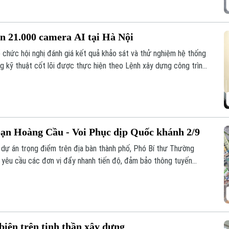
n 21.000 camera AI tại Hà Nội
 chức hội nghị đánh giá kết quả khảo sát và thử nghiệm hệ thống
ng kỹ thuật cốt lõi được thực hiện theo Lệnh xây dựng công trình
ng Nguyễn Thanh Tùng, Giám đốc Công an thành phố yêu cầu dự
 ổn định và khả năng mở rộng trong tương lai.
ạn Hoàng Cầu - Voi Phục dịp Quốc khánh 2/9
ố dự án trọng điểm trên địa bàn thành phố, Phó Bí thư Thường
yêu cầu các đơn vị đẩy nhanh tiến độ, đảm bảo thông tuyến
Quốc khánh 2/9. Riêng hai cầu vượt tại các nút giao phải hoàn
 biện trên tinh thần xây dựng