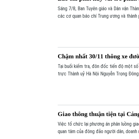
Sáng 7/8, Ban Tuyên giáo và Dân vận Thàn
các cơ quan báo chí Trung ương và thành 
truyền trên báo chí tháng 8/2026.
Chậm nhất 30/11 thông xe đư
Tại buổi kiểm tra, đôn đốc tiến độ một s
trực Thành uỷ Hà Nội Nguyễn Trọng Đông
tác giải phóng mặt bằng, phấn đấu thôn
đường Lê Đức Thọ trước ngày 30/11/20
Giao thông thuận tiện tại Cản
Việc tổ chức lại phương án phân luồng gi
quan tâm của đông đảo người dân, doanh n
ga Nội địa T1 và ga Quốc tế T2, phương án