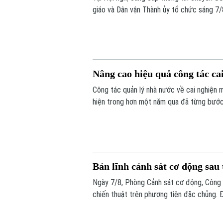
giáo và Dân vận Thành ủy tổ chức sáng 7/
về kết quả triển khai Chiến dịch "500 ngà
liệt sĩ" trên địa bàn Thủ đô.
Nâng cao hiệu quả công tác cai
Công tác quản lý nhà nước về cai nghiện m
hiện trong hơn một năm qua đã từng bước 
Bản lĩnh cảnh sát cơ động sau 
Ngày 7/8, Phòng Cảnh sát cơ động, Công a
chiến thuật trên phương tiện đặc chủng. Đâ
lý tình huống phức tạp, khẳng định sức m