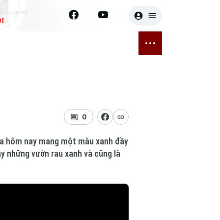
I
E
THỂ THAO
GIẢI TRÍ
ĐÃ PHÁT SÓNG
Bóng đá
Tin tức
ỡng
Quần vợt
Sao
sức khỏe
Golf
Điện ảnh
0
Thời trang
 Sa hôm nay mang một màu xanh đầy
y những vườn rau xanh và cũng là
Âm nhạc