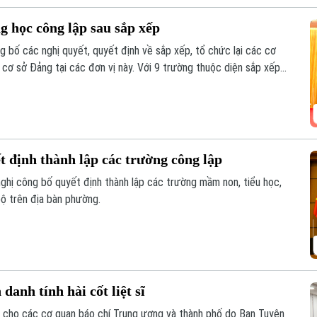
 học công lập sau sắp xếp
bố các nghị quyết, quyết định về sắp xếp, tổ chức lại các cơ
 cơ sở Đảng tại các đơn vị này. Với 9 trường thuộc diện sắp xếp
ng Hoàng Mai đã đạt tỷ lệ giảm 55%, vượt yêu cầu Ủy ban nhân
 định thành lập các trường công lập
hị công bố quyết định thành lập các trường mầm non, tiểu học,
ộ trên địa bàn phường.
danh tính hài cốt liệt sĩ
ề cho các cơ quan báo chí Trung ương và thành phố do Ban Tuyên