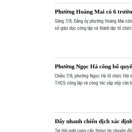
Phường Hoàng Mai có 6 trường
Sáng 7/8, Đảng ủy phường Hoàng Mai công 
sở giáo dục công lập và thành lập tổ chức
được tổ chức lại thành bốn trường, phườ
dân thành phố Hà Nội đề ra.
Phường Ngọc Hà công bố quyết
Chiều 7/8, phường Ngọc Hà tổ chức Hội ng
THCS công lập và công tác sắp xếp cán b
Đẩy nhanh chiến dịch xác định 
Tại Hội nghị cung cấp thông tin chuyên đ