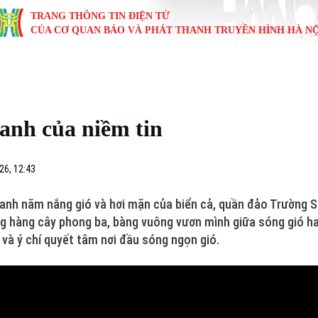
TRANG THÔNG TIN ĐIỆN TỬ
CỦA CƠ QUAN BÁO VÀ PHÁT THANH TRUYỀN HÌNH HÀ NỘ
KINH TẾ
NHÀ ĐẤT
TÀU VÀ XE
GIÁO DỤC
VĂN HÓA
SỨC KHỎ
i
Tin tức
Tin tức
Ô tô
Tin tức
Tin tức
Y tế
anh của niềm tin
ự
Cafe sáng
Đầu tư
Tàu
Tuyển sinh
Làng nghề
Dinh dư
Nội
Tài chính Ngân hàng
Căn hộ
Xe máy
Hướng nghiệp
Di tích
Tư vấn 
26, 12:43
iệt 4 phương
Doanh nghiệp
Đất đai
Thị trường
uanh năm nắng gió và hơi mặn của biển cả, quần đảo Trường
g hàng cây phong ba, bàng vuông vươn mình giữa sóng gió ha
Kinh nghiệm
Đánh giá
 và ý chí quyết tâm nơi đầu sóng ngọn gió.