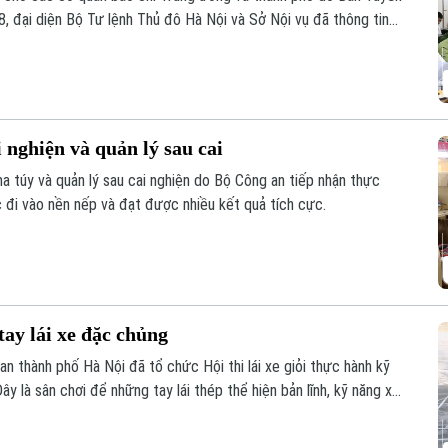
8, đại diện Bộ Tư lệnh Thủ đô Hà Nội và Sở Nội vụ đã thông tin
y đêm đẩy mạnh tìm kiếm, quy tập và xác định danh tính hài cốt
 nghiện và quản lý sau cai
a túy và quản lý sau cai nghiện do Bộ Công an tiếp nhận thực
đi vào nền nếp và đạt được nhiều kết quả tích cực.
tay lái xe đặc chủng
n thành phố Hà Nội đã tổ chức Hội thi lái xe giỏi thực hành kỹ
y là sân chơi để những tay lái thép thể hiện bản lĩnh, kỹ năng xử
ạnh cơ động, sẵn sàng chiến đấu.