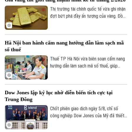
hình Hà Nội vào 19h hôm nay, ngày 7/8.
Tin tức
Đã phát sóng
Thị trường tài chính quốc tế vừa ghi nhận
Golf
Sao
đợt bứt phá đầy ấn tượng của vàng. Đồng
USD suy yếu, lợi suất trái phiếu Kho bạc
Điện ảnh
Mỹ giảm và những tín hiệu tích cực từ
các cuộc đàm phán giữa Mỹ và Iran được
Thời trang
Hà Nội ban hành cẩm nang hướng dẫn làm sạch mã
cho là các yếu tố làm thay đổi tâm lý của
số thuế
giới đầu tư.
Âm nhạc
Thuế TP Hà Nội vừa biên soạn cẩm nang
hướng dẫn làm sạch mã số thuế, giúp
người nộp thuế nhận biết trạng thái mã số
thuế, xử lý các trường hợp cần cập nhật
thông tin và hạn chế phát sinh vướng mắc
Dow Jones lập kỷ lục nhờ diễn biến tích cực tại
trong quá trình thực hiện nghĩa vụ thuế.
Trung Đông
Chốt phiên giao dịch ngày 5/8, chỉ số
công nghiệp Dow Jones của Mỹ đã thiết
lập mức cao kỷ lục mới nhờ những tín hiệu
tiến triển hướng tới hòa bình tại khu vực