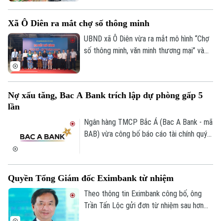
trưởng. Tuy nhiên, khi người tiêu dùng
ngày càng thận trọng, kích cầu không thể
Xã Ô Diên ra mắt chợ số thông minh
chỉ dựa vào khuyến mại. Yêu cầu đặt ra là
kết nối hiệu quả sản xuất với phân phối,
UBND xã Ô Diên vừa ra mắt mô hình “Chợ
mở rộng thương mại điện tử, thanh toán
số thông minh, văn minh thương mại” và
số và củng cố niềm tin thị trường.
“Tuyến đường Phan Xích thanh toán
không dùng tiền mặt”, góp phần thúc đẩy
chuyển đổi số trong hoạt động thương
Nợ xấu tăng, Bac A Bank trích lập dự phòng gấp 5
mại và từng bước xây dựng kinh tế số
lần
trên địa bàn.
Ngân hàng TMCP Bắc Á (Bac A Bank - mã
BAB) vừa công bố báo cáo tài chính quý
II/2026 với lợi nhuận trước thuế đạt 304
tỷ đồng, gần như đi ngang so với cùng kỳ
năm trước.
Quyền Tổng Giám đốc Eximbank từ nhiệm
Theo thông tin Eximbank công bố, ông
Trần Tấn Lộc gửi đơn từ nhiệm sau hơn
một năm đảm nhiệm cương vị Quyền Tổng