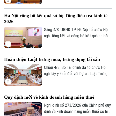
sách, xây dựng kịch bản phát triển kinh tế
- xã hội. Đây là chỉ đạo của Phó Chủ tịch
Hà Nội công bố kết quả sơ bộ Tổng điều tra kinh tế
UBND thành phố Hà Nội Nguyễn Xuân
2026
Lưu, Trưởng Ban Chỉ đạo Tổng điều tra
kinh tế năm 2026 thành phố tại Hội nghị
Sáng 4/8, UBND TP Hà Nội tổ chức Hội
tổng kết và công bố kết quả sơ bộ Tổng
nghị tổng kết và công bố kết quả sơ bộ
điều tra kinh tế năm 2026.
Tổng điều tra kinh tế năm 2026. Hội nghị
do Phó Chủ tịch UBND thành phố Nguyễn
Xuân Lưu, Trưởng Ban Chỉ đạo Tổng điều
Hoàn thiện Luật trưng mua, trưng dụng tài sản
tra kinh tế năm 2026 thành phố Hà Nội
chủ trì.
Chiều 4/8, Bộ Tài chính đã tổ chức Hội
nghị lấy ý kiến đối với Dự án Luật Trưng
mua, trưng dụng tài sản (sửa đổi), nhằm
hoàn thiện cơ sở pháp lý về huy động
nguồn lực trong các tình huống cấp bách,
Quy định mới về kinh doanh hàng miễn thuế
đồng thời bảo đảm tốt hơn quyền sở hữu
tài sản của tổ chức, cá nhân.
Nghị định số 273/2026 của Chính phủ quy
định về kinh doanh hàng miễn thuế có hiệu