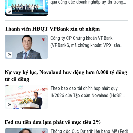
quả cùng các doanh nghiệp uy tín trong
lĩnh vực tài chính, ngân hàng, bảo hiểm và
công nghệ năm 2026 vừa được công bố
tại Hà Nội. Bảng xếp hạng nhằm ghi nhận
Thành viên HĐQT VPBank xin từ nhiệm
những doanh nghiệp có hiệu quả hoạt
động, năng lực quản trị, đổi mới và uy tín
Công ty CP Chứng khoán VPBank
trên thị trường.
(VPBankS, mã chứng khoán: VPX, sàn
HoSE) vừa công bố nhận được đơn từ
nhiệm của ông Nguyễn Lương Tân - thành
viên HĐQT.
Chuyên mục
Nợ vay kỷ lục, Novaland huy động hơn 8.000 tỷ đồng
từ cổ đông
Thời sự
Theo báo cáo tài chính hợp nhất quý
II/2026 của Tập đoàn Novaland (HoSE:
Hà Nội
Hà Nội
NVL), nợ phải trả tiếp tục chiếm gần 75%
tổng nguồn vốn, tăng lên 193.400 tỷ đồng
Chính trị
Nhịp sống Hà Nội
vào cuối quý II. Với số tiền dự kiến huy
Thế giới
Fed ưu tiên đưa lạm phát về mục tiêu 2%
động hơn 8.006 tỷ đồng, Novaland sẽ ưu
Xã hội
Người Hà Nội
tiên 5.953 tỷ đồng để thanh toán các
Thống đốc Cục Dự trữ liên bang Mỹ (Fed)
Tin tức