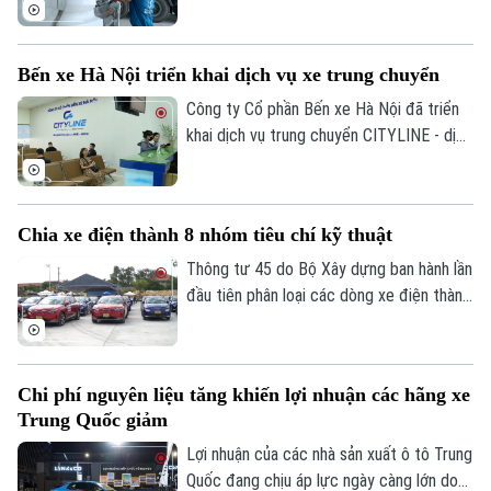
sôi động này kéo theo nhu cầu rất lớn về
Tư vấn sức khỏe
Quần vợt
phương tiện vận tải thương mại, đặc biệt
Tin tức
Đã phát sóng
là phân khúc xe tải hạng nặng.
Golf
Bến xe Hà Nội triển khai dịch vụ xe trung chuyển
Sao
Công ty Cổ phần Bến xe Hà Nội đã triển
Điện ảnh
khai dịch vụ trung chuyển CITYLINE - dịch
vụ giúp kết nối hành khách từ nhà đến bến
Thời trang
xe và từ bến xe về nhà, gia tăng tiện ích
và tạo dựng hình ảnh bến xe thân thiện,
Âm nhạc
Chia xe điện thành 8 nhóm tiêu chí kỹ thuật
hiện đại, xây dựng hệ sinh thái phục vụ
hành khách ngày càng hoàn thiện.
Thông tư 45 do Bộ Xây dựng ban hành lần
đầu tiên phân loại các dòng xe điện thành
8 nhóm với tiêu chí kỹ thuật cụ thể.
Chi phí nguyên liệu tăng khiến lợi nhuận các hãng xe
Trung Quốc giảm
Lợi nhuận của các nhà sản xuất ô tô Trung
Quốc đang chịu áp lực ngày càng lớn do