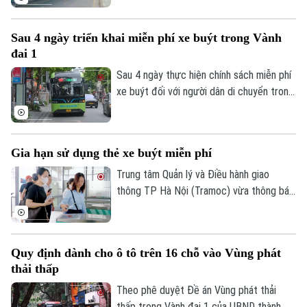
thẻ buýt điện tử vật lý gắn chip dành cho
các đối tượng được hưởng chính sách
Sau 4 ngày triển khai miễn phí xe buýt trong Vành
miễn phí khi sử dụng xe buýt trợ giá.
đai 1
Người dân có thể đăng ký online và lựa
chọn nhận thẻ trực tiếp hoặc qua dịch vụ
Sau 4 ngày thực hiện chính sách miễn phí
chuyển phát.
xe buýt đối với người dân di chuyển trong
khu vực Vành đai 1, nhiều hành khách đã
bước đầu làm quen với việc sử dụng thẻ
vé điện tử, đồng thời chủ động hơn trong
Gia hạn sử dụng thẻ xe buýt miễn phí
việc lựa chọn phương tiện công cộng cho
nhu cầu đi lại.
Trung tâm Quản lý và Điều hành giao
thông TP Hà Nội (Tramoc) vừa thông báo
gia hạn thời gian sử dụng thẻ miễn phí
mẫu cũ (thẻ không gắn chip) dành cho
các đối tượng được hưởng chính sách đi
Quy định dành cho ô tô trên 16 chỗ vào Vùng phát
xe buýt miễn phí. Thẻ được áp dụng trên
thải thấp
các tuyến xe buýt có trợ giá trên địa bàn
Hà Nội.
Theo phê duyệt Đề án Vùng phát thải
thấp trong Vành đai 1 của UBND thành