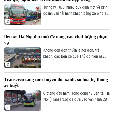
lăng và các thiết bị điều khiển truyền
thống, đánh dấu bước đột phá lớn đối với
Từ ngày 10/8, nhiều quy định mới về kinh
ngành công nghiệp xe tự hành tại Mỹ.
doanh vận tải hành khách bằng xe ô tô sẽ
chính thức có hiệu lực. Trong đó, hoạt
động của xe hợp đồng được siết chặt.
Bến xe Hà Nội đổi mới để nâng cao chất lượng phục
vụ
Không còn đơn thuần là nơi đón, trả
khách, các bến xe của Thủ đô hiện nay
đang từng bước trở thành những điểm
Chuyên mục
trung chuyển hiện đại với nhiều tiện ích,
hướng tới xây dựng hình ảnh bến xe Hà
Thời sự
Transerco tăng tốc chuyển đổi xanh, số hóa hệ thống
Nội an toàn, văn minh và thân thiện với
xe buýt
người dân.
Hà Nội
Hà Nội
6 tháng đầu năm, Tổng công ty Vận tải Hà
Nội (Transerco) đã đưa vào vận hành 281
Chính trị
Nhịp sống Hà Nội
xe buýt điện trên 17 tuyến, đồng thời,
Thế giới
hoàn thành kế hoạch bổ sung thêm 122
Xã hội