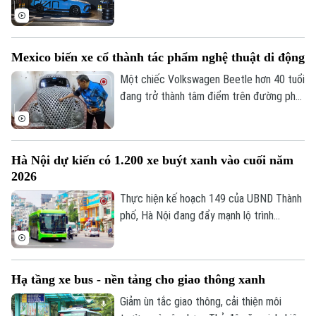
giá nguyên liệu đầu vào tăng mạnh.
Mexico biến xe cổ thành tác phẩm nghệ thuật di động
Một chiếc Volkswagen Beetle hơn 40 tuổi
đang trở thành tâm điểm trên đường phố
Mexico nhờ lớp vỏ đặc biệt được tạo nên
từ khoảng 3.500 cuộn băng nhạc. Đằng
sau vẻ ngoài lạ mắt là câu chuyện kéo dài
Hà Nội dự kiến có 1.200 xe buýt xanh vào cuối năm
nhiều thập kỷ về tình bạn, ký ức và nỗ lực
2026
bảo tồn một tác phẩm thủ công đứng
trước nguy cơ bị biến thành phế liệu.
Thực hiện kế hoạch 149 của UBND Thành
phố, Hà Nội đang đẩy mạnh lộ trình
chuyển đổi xe buýt từ sử dụng năng
lượng diesel sang xe buýt điện, nhằm
giảm phát thải và cải thiện chất lượng
Hạ tầng xe bus - nền tảng cho giao thông xanh
không khí. Theo kế hoạch, đến hết năm
2026, Thành phố dự kiến sẽ có 1.200 xe
Giảm ùn tắc giao thông, cải thiện môi