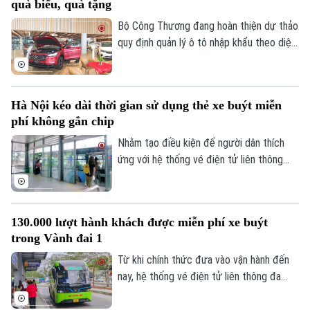
quà biếu, quà tặng
đổi xanh, chuyển đổi số và nâng cao chất
lượng dịch vụ, xây dựng hình ảnh xe buýt
Bộ Công Thương đang hoàn thiện dự thảo
Thủ đô an toàn, văn minh và lấy người dân
quy định quản lý ô tô nhập khẩu theo diện
làm trung tâm để phục vụ.
quà biếu, quà tặng và tài sản di chuyển,
tăng cường kiểm soát ngay từ khâu nhập
khẩu nhằm ngăn chặn việc lợi dụng hình
Hà Nội kéo dài thời gian sử dụng thẻ xe buýt miễn
thức phi thương mại để kinh doanh.
phí không gắn chip
Nhằm tạo điều kiện để người dân thích
ứng với hệ thống vé điện tử liên thông
mới, Trung tâm Quản lý và Điều hành giao
thông TP Hà Nội quyết định gia hạn thời
gian sử dụng thẻ xe buýt miễn phí mẫu cũ,
130.000 lượt hành khách được miễn phí xe buýt
không gắn chip, đến hết ngày
trong Vành đai 1
31/12/2026.
Từ khi chính thức đưa vào vận hành đến
nay, hệ thống vé điện tử liên thông đa
phương thức đã phục vụ miễn phí khoảng
130.000 lượt hành khách di chuyển trong