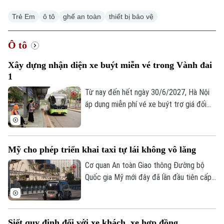
Trẻ Em
ô tô
ghế an toàn
thiết bị bảo vệ
Ô tô
Xây dựng nhận diện xe buýt miễn vé trong Vành đai
1
Từ nay đến hết ngày 30/6/2027, Hà Nội
áp dụng miễn phí vé xe buýt trợ giá đối
với hành khách di chuyển trong phạm vi
Vành đai 1 trên 45 tuyến buýt, nhằm
khuyến khích người dân sử dụng phương
Mỹ cho phép triển khai taxi tự lái không vô lăng
tiện giao thông công cộng. Để triển khai
hiệu quả, Thành phố yêu cầu cần xây dựng
Cơ quan An toàn Giao thông Đường bộ
nhận diện với các tuyến xe buýt này.
Quốc gia Mỹ mới đây đã lần đầu tiên cấp
phép cho Zoox – công ty xe tự lái của
Amazon được triển khai thương mại có
giới hạn dịch vụ xe taxi tự lái không có vô
Siết quy định đối với xe khách, xe hợp đồng