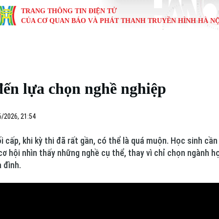
TRANG THÔNG TIN ĐIỆN TỬ
CỦA CƠ QUAN BÁO VÀ PHÁT THANH TRUYỀN HÌNH HÀ NỘ
KINH TẾ
NHÀ ĐẤT
TÀU VÀ XE
GIÁO DỤC
VĂN HÓA
SỨC KHỎ
i
Tin tức
Tin tức
Ô tô
Tin tức
Tin tức
Y tế
đến lựa chọn nghề nghiệp
ự
Cafe sáng
Đầu tư
Tàu
Tuyển sinh
Làng nghề
Dinh dư
Nội
Tài chính Ngân hàng
Căn hộ
Xe máy
Hướng nghiệp
Di tích
Tư vấn 
6/2026, 21:54
iệt 4 phương
Doanh nghiệp
Đất đai
Thị trường
 cấp, khi kỳ thi đã rất gần, có thể là quá muộn. Học sinh cầ
cơ hội nhìn thấy những nghề cụ thể, thay vì chỉ chọn ngành 
Kinh nghiệm
Đánh giá
 đình.