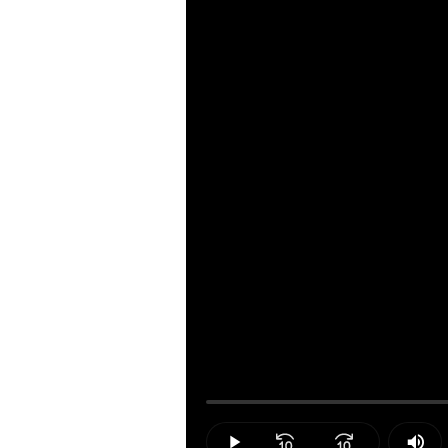
Loaded
:
0.00%