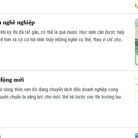
n nghề nghiệp
khi kỳ thi đã rất gần, có thể là quá muộn. Học sinh cần được tiếp
ế hơn và có cơ hội nhìn thấy những nghề cụ thể, thay vì chỉ chọn
 hoặc mong muốn một chiều của gia đình.
 động mới
từ nông thôn ven đô đang chuyển dịch đến doanh nghiệp công
uyện chuẩn bị năng lực cho một thế hệ bước vào thị trường lao
 sớm hơn, đào tạo nghề cần thực tế hơn, doanh nghiệp cần tham
ông bằng hơn.
0