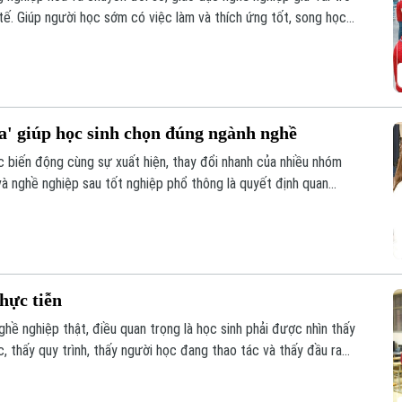
tế. Giúp người học sớm có việc làm và thích ứng tốt, song học
ể phát triển bền vững. Khi được nhìn nhận đúng giá trị, học nghề
ột phát triển nguồn nhân lực chất lượng cao.
' giúp học sinh chọn đúng ngành nghề
ục biến động cùng sự xuất hiện, thay đổi nhanh của nhiều nhóm
và nghề nghiệp sau tốt nghiệp phổ thông là quyết định quan
mỗi học sinh. Không chỉ dừng lại ở chọn môi trường đào tạo, đây
triển nghề nghiệp lâu dài.
hực tiễn
hề nghiệp thật, điều quan trọng là học sinh phải được nhìn thấy
 thấy quy trình, thấy người học đang thao tác và thấy đầu ra