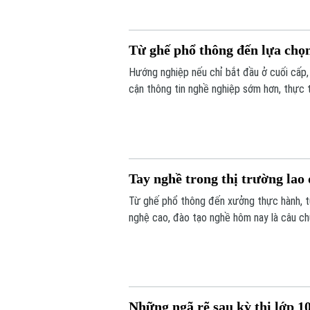
Từ ghế phổ thông đến lựa chọ
Hướng nghiệp nếu chỉ bắt đầu ở cuối cấp, 
cận thông tin nghề nghiệp sớm hơn, thực t
ngành học theo điểm số, tâm lý đám đông
Tay nghề trong thị trường lao
Từ ghế phổ thông đến xưởng thực hành, 
nghệ cao, đào tạo nghề hôm nay là câu ch
động mới. Hướng nghiệp đúng cần bắt đầu
gia sâu hơn và xã hội cần nhìn học nghề c
Những ngã rẽ sau kỳ thi lớp 1