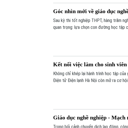
Góc nhìn mới về giáo dục ngh
Sau kỳ thi tốt nghiệp THPT, hàng trăm ng
quan trọng: lựa chọn con đường học tập ch
Nhưng trong bối cảnh thị trường lao động
một lựa chọn được nhiều bạn trẻ chủ độn
Kết nối việc làm cho sinh viên
Không chỉ khép lại hành trình học tập của 
Điện tử Điện lạnh Hà Nội còn mở ra cơ hội
trường.
Giáo dục nghề nghiệp - Mạch n
Trong bối cảnh chuyển dịch lao động, công