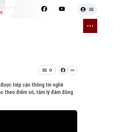
I
E
THỂ THAO
GIẢI TRÍ
ĐÃ PHÁT SÓNG
Bóng đá
Tin tức
ỡng
Quần vợt
Sao
sức khỏe
Golf
Điện ảnh
0
Thời trang
n được tiếp cận thông tin nghề
học theo điểm số, tâm lý đám đông
Âm nhạc