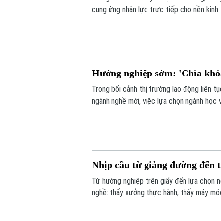
cung ứng nhân lực trực tiếp cho nền kinh 
nghề cần sự thay đổi tư duy toàn xã hội đ
sẽ từ lựa chọn “dự phòng” trở thành trụ c
Hướng nghiệp sớm: 'Chìa khóa
Trong bối cảnh thị trường lao động liên t
ngành nghề mới, việc lựa chọn ngành học 
trọng, ảnh hưởng trực tiếp đến tương lai 
còn là quá trình định hình con đường phát 
Nhịp cầu từ giảng đường đến t
Từ hướng nghiệp trên giấy đến lựa chọn ng
nghề: thấy xưởng thực hành, thấy máy móc,
của một kỹ năng cụ thể.