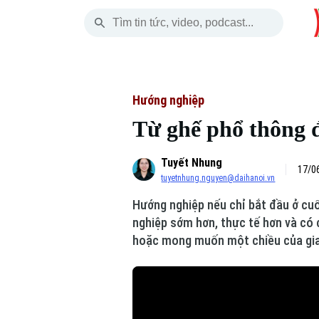
Thứ Bảy
THỜI SỰ
HÀ NỘI
THẾ GIỚI
08 Tháng 08, 2026
Hà Nội
Nhịp sống Hà Nộ
Tin tức
Hướng nghiệp
Từ ghế phổ thông 
Chính trị
Người Hà Nội
Quân s
Tuyết Nhung
Xã hội
Khoảnh khắc Hà 
Hồ sơ
17/0
tuyetnhung.nguyen@daihanoi.vn
An ninh trật tự
Ẩm thực
Người V
Hướng nghiệp nếu chỉ bắt đầu ở cuối
nghiệp sớm hơn, thực tế hơn và có 
Công nghệ
hoặc mong muốn một chiều của gia
Skip Ad