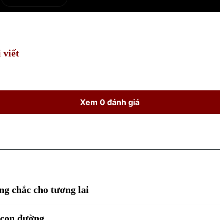
e
Current
Duration
Time
 viết
Xem 0 đánh giá
ng chắc cho tương lai
t con đường