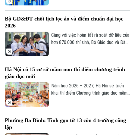
là những bài toán khó.
trường, gần 100% sinh viên của khóa đã
Phó Giám đốc: Nguyễn Kim Khiêm, Nguyễn Minh Đức, Nguyễn Thành Lợi
có việc làm ngay từ khi còn ngồi trên ghế
Bộ GD&ĐT chốt lịch lọc ảo và điểm chuẩn đại học
nhà trường. Kết quả này cho thấy sinh
2026
viên tốt nghiệp không chỉ có kiến thức,
mà cần đủ năng lực để sớm thích ứng với
Cùng với việc hoàn tất rà soát dữ liệu của
thị trường lao động.
hơn 870.000 thí sinh, Bộ Giáo dục và Đào
tạo vừa phát đi thông điệp quan trọng:
Đảm bảo tính công bằng tuyệt đối và giữ
nguyên danh sách trúng tuyển chính thức
Hà Nội có 15 cơ sở mầm non thí điểm chương trình
ngay sau khi kết thúc lọc ảo khi kỳ tuyển
giáo dục mới
sinh đại học năm 2026 đang bước vào
chặng quyết định.
Năm học 2026 – 2027, Hà Nội sẽ triển
khai thí điểm Chương trình giáo dục mầm
non mới tại 15 cơ sở, tạo tiền đề nâng
cao chất lượng chăm sóc và giáo dục trẻ.
Phường Ba Đình: Tinh gọn từ 13 còn 4 trường công
lập