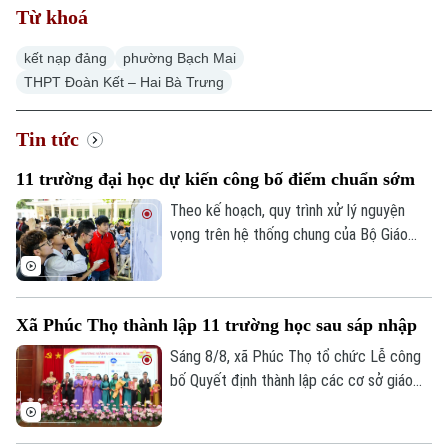
Từ khoá
kết nạp đảng
phường Bạch Mai
THPT Đoàn Kết – Hai Bà Trưng
Xu hướng
Tin tức
11 trường đại học dự kiến công bố điểm chuẩn sớm
Theo kế hoạch, quy trình xử lý nguyện
vọng trên hệ thống chung của Bộ Giáo
dục và Đào tạo diễn ra đến 17h ngày 9/8.
Các trường sẽ có thời gian rà soát và
công bố kết quả trước 17h ngày 13/8
Xã Phúc Thọ thành lập 11 trường học sau sáp nhập
nhưng tính đến thời điểm hiện tại, đã có
13 trường đại học dự kiến công bố điểm
Sáng 8/8, xã Phúc Thọ tổ chức Lễ công
chuẩn sớm hơn ít nhất một ngày.
bố Quyết định thành lập các cơ sở giáo
dục công lập, các tổ chức Đảng trực
thuộc và công tác cán bộ sau sắp xếp.