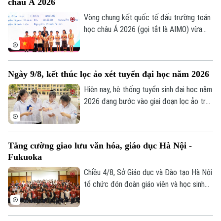
châu Á 2026
Lê Quốc Hùng, Ủy viên Trung ương Đảng,
Phó Bí thư Đảng ủy Công an Trung ương,
Vòng chung kết quốc tế đấu trường toán
Theo dõi Hà Nội On
Thứ trưởng Bộ Công an; GS.TS Lê Quân,
học châu Á 2026 (gọi tắt là AIMO) vừa
Thứ trưởng Bộ Giáo dục và Đào tạo.
kết thúc. Hà Nội là đơn vị có số lượng thí
sinh đạt giải nhiều nhất với 105 em. Cuộc
thi là sự kiện thường niên do Báo Tiền
Ngày 9/8, kết thúc lọc ảo xét tuyển đại học năm 2026
phong phối hợp với Đại học Bách Khoa Hà
Nội tổ chức.
Hiện nay, hệ thống tuyển sinh đại học năm
2026 đang bước vào giai đoạn lọc ảo trên
phạm vi toàn quốc. Việc lọc ảo được
thực hiện 6 lần theo quy trình và sẽ kết
thúc vào ngày 9/8.
Tăng cường giao lưu văn hóa, giáo dục Hà Nội -
Fukuoka
Chiều 4/8, Sở Giáo dục và Đào tạo Hà Nội
tổ chức đón đoàn giáo viên và học sinh
tỉnh Fukuoka, Nhật Bản đến học tập, tìm
hiểu văn hóa, cuộc sống của người Việt
Nam.