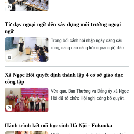
đưa tiếng Anh trở thành ngôn ngữ thứ hai
trong trường học. Với quyết tâm thực
hiện mục tiêu này, thành phố ưu tiên đầu
Từ dạy ngoại ngữ đến xây dựng môi trường ngoại
tư cho đội ngũ giáo viên, cơ sở vật chất
ngữ
và học liệu.
Trong bối cảnh hội nhập ngày càng sâu
rộng, nâng cao năng lực ngoại ngữ, đặc
biệt là tiếng Anh, đang trở thành yêu cầu
cấp thiết đối với giáo dục Việt Nam.
Xã Ngọc Hồi quyết định thành lập 4 cơ sở giáo dục
công lập
Vừa qua, Ban Thường vụ Đảng ủy xã Ngọc
Hồi đã tổ chức Hội nghị công bố quyết
định thành lập các cơ sở giáo dục công
lập, thành lập các đảng bộ cơ sở và công
tác cán bộ sau khi sắp xếp, tổ chức lại
Hành trình kết nối học sinh Hà Nội - Fukuoka
các trường học thuộc thẩm quyền trên