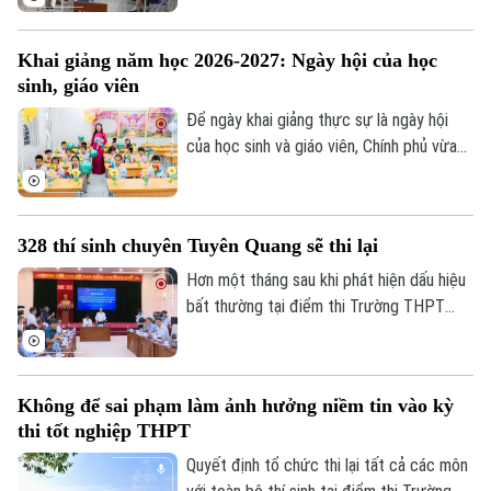
trả lời đang dần khác đi. Điều doanh
nghiệp cần không chỉ là người biết làm
Khai giảng năm học 2026-2027: Ngày hội của học
nghề, mà còn là người có năng lực thích
sinh, giáo viên
ứng, học hỏi và sẵn sàng đảm nhận những
vai trò mới.
Để ngày khai giảng thực sự là ngày hội
của học sinh và giáo viên, Chính phủ vừa
ban hành kế hoạch yêu cầu các bộ, ngành,
địa phương tập trung cao độ chuẩn bị mọi
điều kiện, từ đội ngũ giáo viên, cơ sở vật
328 thí sinh chuyên Tuyên Quang sẽ thi lại
chất đến sách giáo khoa, bảo đảm không
học sinh nào bị bỏ lại phía sau.
Hơn một tháng sau khi phát hiện dấu hiệu
bất thường tại điểm thi Trường THPT
Chuyên Tuyên Quang, Bộ Giáo dục và Đào
tạo đã công bố phương án xử lý.
Không để sai phạm làm ảnh hưởng niềm tin vào kỳ
thi tốt nghiệp THPT
Quyết định tổ chức thi lại tất cả các môn