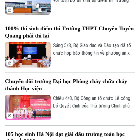
với toàn bộ thí sinh tại điểm thi Trường
THPT chuyên Tuyên Quang được đưa ra
trên cơ sở kết quả điều tra ban đầu của
Bộ Công an, ý kiến của các cơ quan liên
100% thí sinh điểm thi Trường THPT Chuyên Tuyên
quan và quy chế thi hiện hành, nhằm bảo
Quang phải thi lại
đảm sự công bằng, minh bạch của kỳ thi
tốt nghiệp THPT, đồng thời bảo vệ quyền
Sáng 5/8, Bộ Giáo dục và Đào tạo đã tổ
lợi của các thí sinh và giữ vững niềm tin
chức họp báo thông tin về phương án xử
của xã hội đối với kỳ thi.
lý đối với thí sinh tại điểm thi Trường
THPT Chuyên Tuyên Quang trong Kỳ thi
tốt nghiệp THPT năm 2026. Theo đó,
Chuyển đổi trường Đại học Phòng cháy chữa cháy
toàn bộ thí sinh tại điểm thi này sẽ thi lại
thành Học viện
tất cả các môn.
Chiều 4/8, Bộ Công an tổ chức Lễ công
bố Quyết định của Thủ tướng Chính phủ
về việc chuyển đổi Trường Đại học Phòng
cháy chữa cháy thành Học viện Phòng
cháy chữa cháy và Cứu nạn cứu hộ. Tới
105 học sinh Hà Nội đạt giải đấu trường toán học
dự và chỉ đạo buổi lễ Thượng tướng, TS