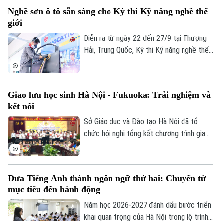
Nghề sơn ô tô sẵn sàng cho Kỳ thi Kỹ năng nghề thế
giới
Diễn ra từ ngày 22 đến 27/9 tại Thượng
Hải, Trung Quốc, Kỳ thi Kỹ năng nghề thế
giới lần thứ 48 là đấu trường lớn nhất hành
tinh, thu hút hơn 1.400 thí sinh tranh tài ở
64 nghề. Tại Trường Trung cấp nghề Giao
Giao lưu học sinh Hà Nội - Fukuoka: Trải nghiệm và
thông công chính Hà Nội - đơn vị được
kết nối
Bộ GD&ĐT giao chủ trì huấn luyện nghề
sơn ô tô, không khí tập luyện của thầy và
Sở Giáo dục và Đào tạo Hà Nội đã tổ
trò đang rất khẩn trương, sẵn sàng cho kỳ
chức hội nghị tổng kết chương trình giao
thi sắp tới.
lưu văn hóa, giáo dục giữa học sinh thành
phố Hà Nội và tỉnh Fukuoka, Nhật Bản
năm 2026. Chương trình nhằm tăng cường
Đưa Tiếng Anh thành ngôn ngữ thứ hai: Chuyển từ
gắn kết giữa các trường học của hai địa
mục tiêu đến hành động
phương, tạo cơ hội để giáo viên, học sinh
giao lưu, chia sẻ kinh nghiệm trong quản
Năm học 2026-2027 đánh dấu bước triển
lý, giảng dạy và học tập.
khai quan trọng của Hà Nội trong lộ trình