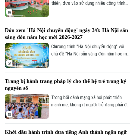
thiện, đưa vào sử dụng nhiều công trình
trường học được nâng cấp, xây mới đồng
bộ trước khai giảng. Việc chủ động chuẩn
bị hạ tầng trường lớp được kỳ vọng sẽ
Đón xem 'Hà Nội chuyển động' ngày 3/8: Hà Nội sẵn
giải tỏa sức ép cho các phụ huynh, đồng
sàng đón năm học mới 2026-2027
thời tạo đà bứt phá cho năm học mới.
Chương trình "Hà Nội chuyển động" với
chủ đề "Hà Nội sẵn sàng đón năm học mới
2026-2027" sẽ phát sóng trực tiếp trên
các nền tảng của Cơ quan Báo và phát
thanh, truyền hình Hà Nội vào 19h hôm
Trang bị hành trang pháp lý cho thế hệ trẻ trong kỷ
nay, ngày 3/8.
nguyên số
Trong bối cảnh mạng xã hội phát triển
mạnh mẽ, không ít người trẻ đang phải đối
mặt với những cám dỗ, áp lực và những
"cái bẫy pháp lý" mà đôi khi chính các em
không nhận ra. Điều đó đặt ra yêu cầu cấp
Khởi đầu hành trình đưa tiếng Anh thành ngôn ngữ
thiết phải trang bị cho thanh thiếu niên