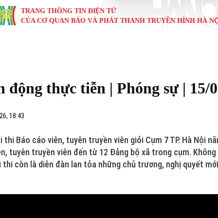
TRANG THÔNG TIN ĐIỆN TỬ
CỦA CƠ QUAN BÁO VÀ PHÁT THANH TRUYỀN HÌNH HÀ NỘ
KINH TẾ
NHÀ ĐẤT
TÀU VÀ XE
GIÁO DỤC
VĂN HÓA
SỨC KHỎ
i
Tin tức
Tin tức
Ô tô
Tin tức
Tin tức
Y tế
 động thực tiễn | Phóng sự | 15/
ự
Cafe sáng
Đầu tư
Tàu
Tuyển sinh
Làng nghề
Dinh dư
Nội
Tài chính Ngân hàng
Căn hộ
Xe máy
Hướng nghiệp
Di tích
Tư vấn 
26, 18:43
iệt 4 phương
Doanh nghiệp
Đất đai
Thị trường
i thi Báo cáo viên, tuyên truyền viên giỏi Cụm 7 TP. Hà Nội 
n, tuyên truyền viên đến từ 12 Đảng bộ xã trong cụm. Không ch
Kinh nghiệm
Đánh giá
i thi còn là diễn đàn lan tỏa những chủ trương, nghị quyết m