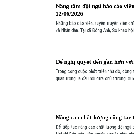
Nâng tầm đội ngũ báo cáo viên
12/06/2026
Những báo cáo viên, tuyên truyền viên ch
và Nhân dân. Tại xã Đông Anh, Sơ khảo hội 
nổi, trách nhiệm và đầy cảm hứng, với sự t
Để nghị quyết đến gần hơn với 
Trong công cuộc phát triển thủ đô, công 
quan trọng, là cầu nối đưa chủ trương, đ
truyền, cán bộ, đảng viên và các tầng lớp
tạo sự thống nhất về nhận thức và hành đ
Nâng cao chất lượng công tác
Để tiếp tục nâng cao chất lượng đội ngũ b