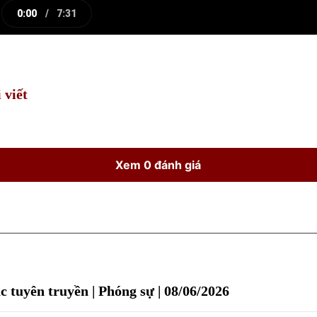
0:00
/
7:31
e
Current
Duration
Time
 viết
Xem 0 đánh giá
́c tuyên truyền | Phóng sự | 08/06/2026