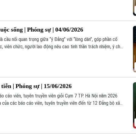
uộc sống | Phóng sự | 04/06/2026
là cầu nối quan trọng giữa “ý Đảng” với “lòng dân”, góp phần cổ
c, viên chức, người lao động nêu cao tinh thần trách nhiệm, ý chí
 sức, đồng lòng xây dựng Thủ đô văn hiến, văn minh, hiện đại và
tiễn | Phóng sự | 15/06/2026
áo cáo viên, tuyên truyền viên giỏi Cụm 7 TP. Hà Nội năm 2026
a của các báo cáo viên, tuyên truyền viên đến từ 12 Đảng bộ xã
h thể hiện kiến thức, kỹ năng tuyên truyền, Hội thi còn là diễn đàn
 của Đảng đến cán bộ, đảng viên và Nhân dân.