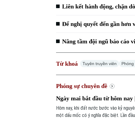
Liên kết hành động, chặn dò
Để nghị quyết đến gần hơn v
Nâng tầm đội ngũ báo cáo vi
Từ khoá
Tuyên truyền viên
Phóng
Phóng sự chuyên đề
Ngày mai bắt đầu từ hôm nay | 
Hôm nay, khi đất nước bước vào kỷ nguyên
một dấu mốc có ý nghĩa đặc biệt. Lần đầu
nhìn 100 năm. Mỗi thành tựu của ngày mai
Nội, ngày mai bắt đầu từ hôm nay.