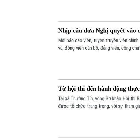
Nhịp cầu đưa Nghị quyết vào c
Mỗi báo cáo viên, tuyên truyền viên chính 
vũ, động viên cán bộ, đảng viên, công chứ
tự lực tự cường và tình yêu Hà Nội; chung
hạnh phúc.
Từ hội thi đến hành động thực 
Tại xã Thường Tín, vòng Sơ khảo Hội thi B
được tổ chức trang trọng, với sự tham gi
trong cụm. Không chỉ là dịp để các thí sin
lan tỏa những chủ trương, nghị quyết mới