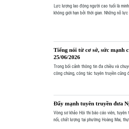
Lực lượng lao động người cao tuổi là minh 
không giới hạn bởi thời gian. Những nỗ lực
cảm hứng về tinh thần lao động suốt đời. 
trị tốt đẹp cho các thế hệ sau.
Tiếng nói từ cơ sở, sức mạnh c
25/06/2026
Trong bối cảnh thông tin đa chiều và chu
công chúng, công tác tuyên truyền cũng đ
tuyên truyền viên Thủ đô đã chủ động đổ
nâng cao hiệu quả đưa nghị quyết của Đả
Đẩy mạnh tuyên truyền đưa Ngh
Vòng sơ khảo Hội thi báo cáo viên, tuyên t
nổi, chất lượng tại phường Hoàng Mai, thự
cao chất lượng công tác tuyên truyền miệ