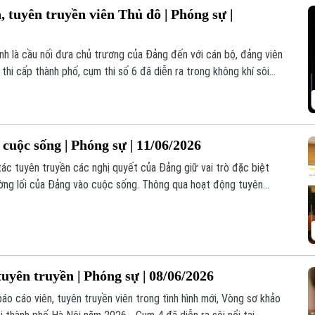
, tuyên truyền viên Thủ đô | Phóng sự |
ính là cầu nối đưa chủ trương của Đảng đến với cán bộ, đảng viên
thi cấp thành phố, cụm thi số 6 đã diễn ra trong không khí sôi
ham gia của 11 thí sinh tiêu biểu.
cuộc sống | Phóng sự | 11/06/2026
tác tuyên truyền các nghị quyết của Đảng giữ vai trò đặc biệt
ường lối của Đảng vào cuộc sống. Thông qua hoạt động tuyên
 nhân dân hiểu đúng, nắm chắc những mục tiêu, nhiệm vụ, từ đó
ộng.
 tuyên truyền | Phóng sự | 08/06/2026
áo cáo viên, tuyên truyền viên trong tình hình mới, Vòng sơ khảo