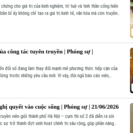
chứng cho giá trị của kinh nghiệm, trí tuệ và tinh thần cống hiến
 bền bỉ ấy không chỉ tạo ra giá trị kinh tế, văn hóa mà còn truyền
Họ chính là những “cây cao bóng cả”, tiếp tục lan tỏa những giá
ủa công tác tuyên truyền | Phóng sự |
yển đổi số đang làm thay đổi mạnh mẽ phương thức tiếp cận của
ứng trước những yêu cầu mới. Vì vậy, đội ngũ báo cáo viên,
i mới phương pháp, tăng cường ứng dụng công nghệ số, góp phần
ng vào cuộc sống.
ị quyết vào cuộc sống | Phóng sự | 21/06/2026
ruyền viên giỏi thành phố Hà Nội – cụm thi số 2 đã diễn ra sôi
c sự trở thành đợt sinh hoạt chính trị sâu rộng, góp phần nâng
ng của thành phố Hà Nội.