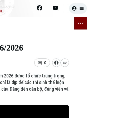
I
E
THỂ THAO
GIẢI TRÍ
ĐÃ PHÁT SÓNG
Bóng đá
Tin tức
06/2026
ỡng
Quần vợt
Sao
sức khỏe
Golf
Điện ảnh
0
Thời trang
năm 2026 được tổ chức trang trọng,
ỉ là dịp để các thí sinh thể hiện
Âm nhạc
ới của Đảng đến cán bộ, đảng viên và