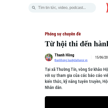
Chủ Nhật
THỜI SỰ
HÀ NỘI
THẾ GIỚI
09 Tháng 08, 2026
Hà Nội
Nhịp sống Hà Nộ
Tin tức
Phóng sự chuyên đề
Từ hội thi đến hành
Chính trị
Người Hà Nội
Quân s
Thanh Hồng
Xã hội
Khoảnh khắc Hà 
Hồ sơ
15/06/20
thanhhong.luu@daihanoi.vn
An ninh trật tự
Ẩm thực
Người V
Tại xã Thường Tín, vòng Sơ khảo Hộ
với sự tham gia của các báo cáo viê
Công nghệ
kiến thức, kỹ năng tuyên truyền, Hộ
Nhân dân.
Skip Ad