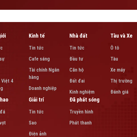
iới
Kinh tế
Nhà đất
Tàu và Xe
ức
Tin tức
Tin tức
Ô tô
sự
Cafe sáng
Đầu tư
Tàu
Tài chính Ngân
Căn hộ
Xe máy
hàng
 Việt 4
Đất đai
Thị trường
ng
Doanh nghiệp
Kinh nghiệm
Đánh giá
thao
Giải trí
Đã phát sóng
 đá
Tin tức
Truyền hình
vợt
Sao
Phát thanh
Điện ảnh