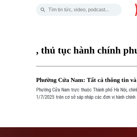
Thứ Năm
THỜI SỰ
HÀ NỘI
THẾ GIỚI
06 Tháng 08, 2026
Hà Nội
Nhịp sống Hà Nộ
Tin tức
, thủ tục hành chính 
Chính trị
Người Hà Nội
Quân s
Xã hội
Khoảnh khắc Hà 
Hồ sơ
Phường Cửa Nam: Tất cả thông tin và 
An ninh trật tự
Ẩm thực
Người V
Phường Cửa Nam trực thuộc Thành phố Hà Nội, chín
1/7/2025 trên cơ sở sáp nhập các đơn vị hành chính 
Công nghệ
chính thức về địa giới, dân số, thủ tục hành chính và
khi sắp xếp lại.