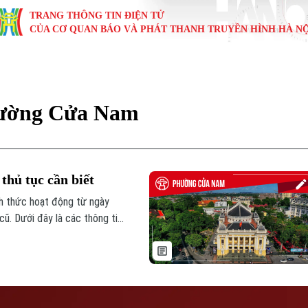
TRANG THÔNG TIN ĐIỆN TỬ
CỦA CƠ QUAN BÁO VÀ PHÁT THANH TRUYỀN HÌNH HÀ NỘ
KINH TẾ
NHÀ ĐẤT
TÀU VÀ XE
GIÁO DỤC
VĂN HÓA
SỨC KHỎ
i
Tin tức
Tin tức
Ô tô
Tin tức
Tin tức
Y tế
phường Cửa Nam
ự
Cafe sáng
Đầu tư
Tàu
Tuyển sinh
Làng nghề
Dinh dư
Nội
Tài chính Ngân hàng
Căn hộ
Xe máy
Hướng nghiệp
Di tích
Tư vấn 
thủ tục cần biết
iệt 4 phương
Doanh nghiệp
Đất đai
Thị trường
h thức hoạt động từ ngày
cũ. Dưới đây là các thông tin
Kinh nghiệm
Đánh giá
 lãnh đạo mới của phường sau