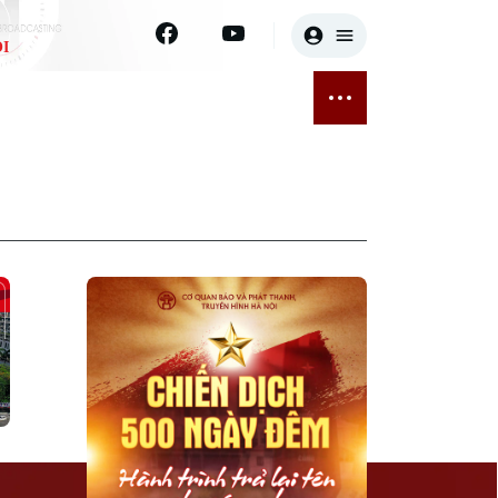
I
E
THỂ THAO
GIẢI TRÍ
ĐÃ PHÁT SÓNG
Bóng đá
Tin tức
ỡng
Quần vợt
Sao
sức khỏe
Golf
Điện ảnh
Thời trang
Âm nhạc