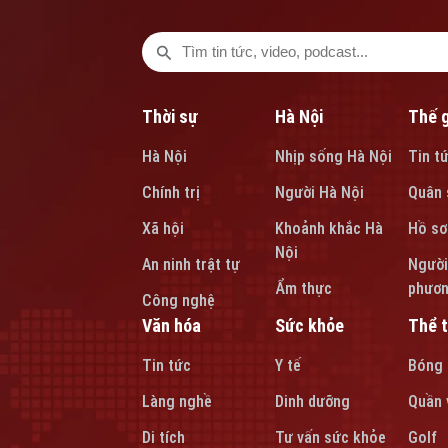
Thời sự
Hà Nội
Thế g
Hà Nội
Nhịp sống Hà Nội
Tin t
Chính trị
Người Hà Nội
Quân 
Xã hội
Khoảnh khắc Hà
Hồ sơ
Nội
An ninh trật tự
Người
Ẩm thực
phươ
Công nghệ
Văn hóa
Sức khỏe
Thể 
Tin tức
Y tế
Bóng
Làng nghề
Dinh dưỡng
Quần 
Di tích
Tư vấn sức khỏe
Golf