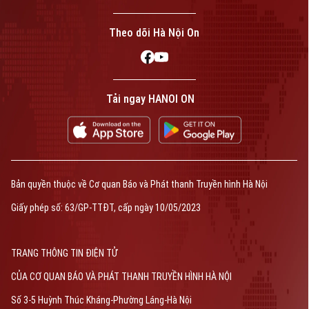
Theo dõi Hà Nội On
Tải ngay HANOI ON
Bản quyền thuộc về Cơ quan Báo và Phát thanh Truyền hình Hà Nội Giấy
phép số: Số 63/GP-TTDT, cấp ngày 10/05/2023
TRANG THÔNG TIN ĐIỆN TỬ
CỦA CƠ QUAN BÁO VÀ PHÁT THANH TRUYỀN HÌNH HÀ NỘI
Số 3-5 Huỳnh Thúc Kháng-Phường Láng-Hà Nội
Bản quyền thuộc về Cơ quan Báo và Phát thanh Truyền hình Hà Nội
Giám đốc: VŨ MINH TUẤN
Phó Giám đốc: Nguyễn Kim Khiêm, Nguyễn Minh Đức, Nguyễn Thành Lợi
Giấy phép số: 63/GP-TTĐT, cấp ngày 10/05/2023
TRANG THÔNG TIN ĐIỆN TỬ
CỦA CƠ QUAN BÁO VÀ PHÁT THANH TRUYỀN HÌNH HÀ NỘI
Số 3-5 Huỳnh Thúc Kháng-Phường Láng-Hà Nội