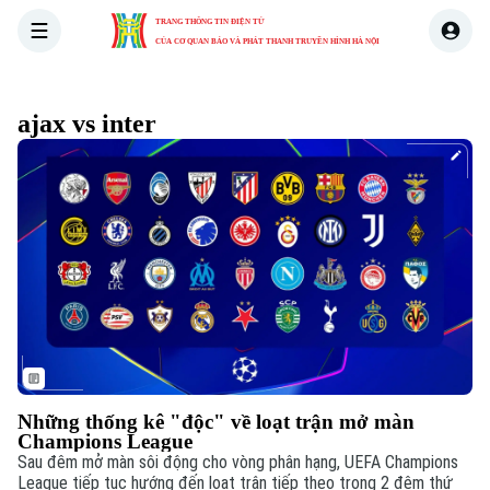
TRANG THÔNG TIN ĐIỆN TỬ
CỦA CƠ QUAN BÁO VÀ PHÁT THANH TRUYỀN HÌNH HÀ NỘI
THỜI SỰ
HÀ NỘI
THẾ GIỚI
KINH TẾ
NHÀ ĐẤT
ajax vs inter
Xu hướng
Những thống kê "độc" về loạt trận mở màn
Champions League
Sau đêm mở màn sôi động cho vòng phân hạng, UEFA Champions
League tiếp tục hướng đến loạt trận tiếp theo trong 2 đêm thứ