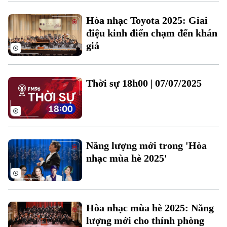
Thời sự
Hòa nhạc Toyota 2025: Giai
điệu kinh điển chạm đến khán
Hà Nội
giả
Hà Nội
Chính trị
Nhịp sống Hà Nội
Thế giới
Thời sự 18h00 | 07/07/2025
Xã hội
Người Hà Nội
Tin tức
Kinh tế
An ninh trật tự
Khoảnh khắc Hà Nội
Quân sự
Tin tức
Nhà đất
Công nghệ
Ẩm thực
Năng lượng mới trong 'Hòa
Hồ sơ
Cafe sáng
nhạc mùa hè 2025'
Tin tức
Tàu và Xe
Người Việt 4 phương
Tài chính Ngân hàng
Đầu tư
Ô tô
Giáo dục
Doanh nghiệp
Căn hộ
Hòa nhạc mùa hè 2025: Năng
Tàu
Tin tức
lượng mới cho thính phòng
Văn hóa