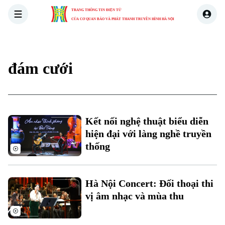
TRANG THÔNG TIN ĐIỆN TỬ
CỦA CƠ QUAN BÁO VÀ PHÁT THANH TRUYỀN HÌNH HÀ NỘI
THỜI SỰ
HÀ NỘI
THẾ GIỚI
KINH TẾ
NHÀ ĐẤT
đám cưới
Kết nối nghệ thuật biểu diễn
Xu hướng
hiện đại với làng nghề truyền
thống
Hà Nội Concert: Đối thoại thi
vị âm nhạc và mùa thu
Chuyên mục