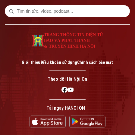
TRANG THÔNG TIN ĐIỆN TỬ
BÁO VÀ PHÁT THANH
& TRUYỀN HÌNH HÀ NỘI
Liên hệ đường dây nóng (bấm để gọi)
Tòa soạn
Tòa soạn
Giới thiệu
Điều khoản sử dụng
Chính sách bảo mật
0865.116.699 (hotline)
0865.116.699
Theo dõi Hà Nội On
Tải ngay HANOI ON
Bản quyền thuộc về Cơ quan Báo và Phát thanh Truyền hình Hà Nội Giấy
phép số: Số 63/GP-TTDT, cấp ngày 10/05/2023