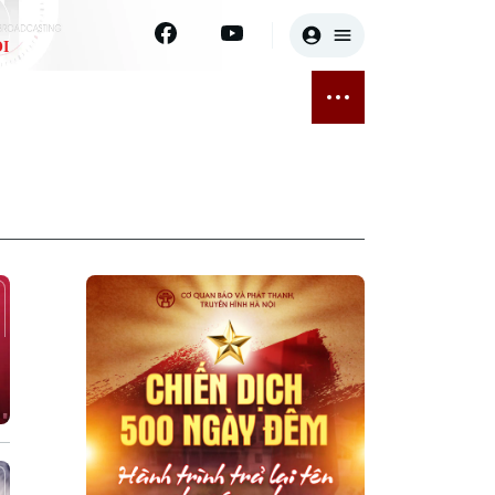
I
E
THỂ THAO
GIẢI TRÍ
ĐÃ PHÁT SÓNG
Bóng đá
Tin tức
ỡng
Quần vợt
Sao
sức khỏe
Golf
Điện ảnh
Thời trang
Âm nhạc