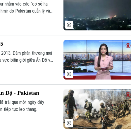
sự nhằm vào các "cơ sở hạ
shmir do Pakistan quản lý vào
ốc gia láng giềng Nam Á.
25
áp 2013; Đàm phán thương mại
u vực biên giới giữa Ấn Độ và
ơng trình Thời sự 9h00 hôm
Ấn Độ - Pakistan
đã trải qua một ngày đầy
n tiếp tục leo thang.