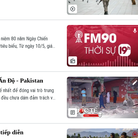
ỷ niệm 80 năm Ngày Chiến
iêu biểu; Từ ngày 10/5, giá
ay trong bối cảnh căng thẳng
chương trình Thời sự 19h00
Ấn Độ - Pakistan
ế nhất để đóng vai trò trung
ba đều chưa dám đảm trách vai
tiếp diễn