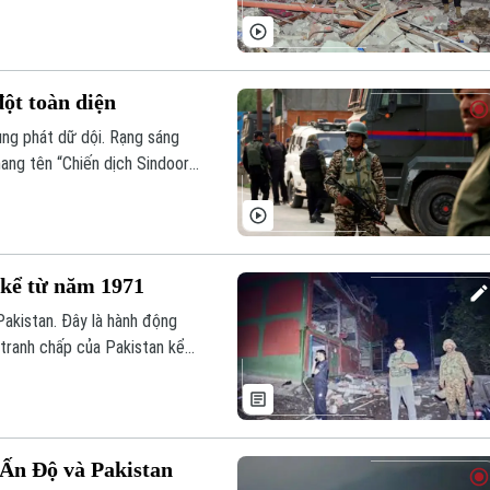
ột toàn diện
ùng phát dữ dội. Rạng sáng
ang tên “Chiến dịch Sindoor”
khủng bố” ở Pakistan.
 kể từ năm 1971
akistan. Đây là hành động
 tranh chấp của Pakistan kể
 Ấn Độ và Pakistan