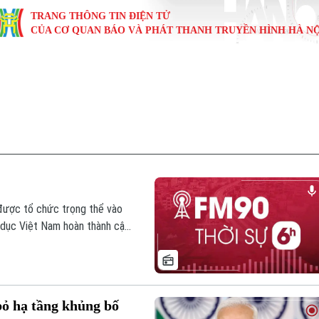
TRANG THÔNG TIN ĐIỆN TỬ
CỦA CƠ QUAN BÁO VÀ PHÁT THANH TRUYỀN HÌNH HÀ NỘ
KINH TẾ
NHÀ ĐẤT
TÀU VÀ XE
GIÁO DỤC
VĂN HÓA
SỨC KHỎ
i
Tin tức
Tin tức
Ô tô
Tin tức
Tin tức
Y tế
ự
Cafe sáng
Đầu tư
Tàu
Tuyển sinh
Làng nghề
Dinh dư
Nội
Tài chính Ngân hàng
Căn hộ
Xe máy
Hướng nghiệp
Di tích
Tư vấn 
iệt 4 phương
Doanh nghiệp
Đất đai
Thị trường
được tổ chức trọng thể vào
o dục Việt Nam hoàn thành cập
Kinh nghiệm
Đánh giá
stan tiếp tục cấm không phận
 đáng chú ý trong bản tin hôm
bỏ hạ tầng khủng bố