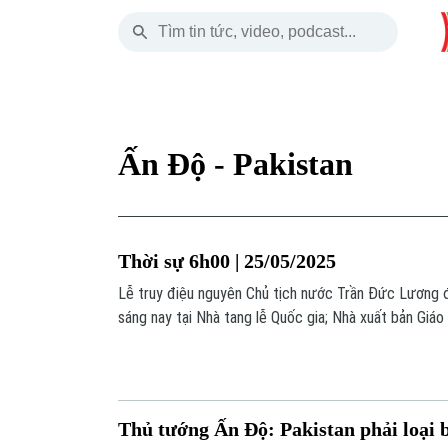
Thứ Bảy
THỜI SỰ
HÀ NỘI
THẾ GIỚI
08 Tháng 08, 2026
Hà Nội
Nhịp sống Hà Nộ
Tin tức
Ấn Độ - Pakistan
Chính trị
Người Hà Nội
Quân s
Xã hội
Khoảnh khắc Hà 
Hồ sơ
Thời sự 6h00 | 25/05/2025
An ninh trật tự
Ẩm thực
Người V
Lễ truy điệu nguyên Chủ tịch nước Trần Đức Lương 
sáng nay tại Nhà tang lễ Quốc gia; Nhà xuất bản Giá
Công nghệ
nhật sách giáo khoa điện tử miễn phí; Ấn Độ và Paki
lẫn nhau cho đến ngày 23/6 tới;... là những thông tin
nay.
Thủ tướng Ấn Độ: Pakistan phải loại 