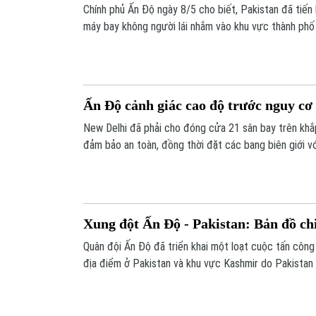
Chính phủ Ấn Độ ngày 8/5 cho biết, Pakistan đã tiế
máy bay không người lái nhắm vào khu vực thành phố
vào các trạm quân sự xung quanh khu vực Kashmir.
Ấn Độ cảnh giác cao độ trước nguy cơ
New Delhi đã phải cho đóng cửa 21 sân bay trên kh
đảm bảo an toàn, đồng thời đặt các bang biên giới vớ
báo động đỏ, sau khi Pakistan đe dọa đáp trả chiến 
Độ.
Xung đột Ấn Độ - Pakistan: Bản đồ ch
Quân đội Ấn Độ đã triển khai một loạt cuộc tấn côn
địa điểm ở Pakistan và khu vực Kashmir do Pakistan 
một chiến dịch quân sự mang tên Sindoor. Vì sao Ấn 
điểm này và chúng có ý nghĩa chiến thuật như thế nào
Các bên liên quan đã đưa ra những tuyên bố gì về c