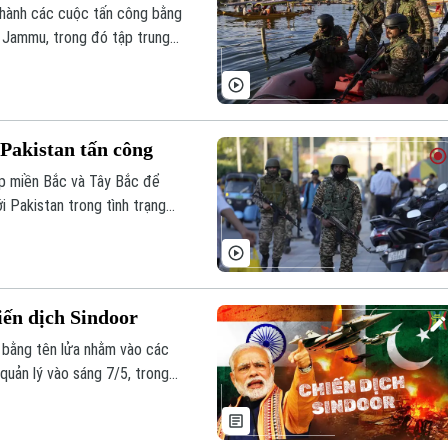
n hành các cuộc tấn công bằng
 Jammu, trong đó tập trung
 Pakistan tấn công
ắp miền Bắc và Tây Bắc để
i Pakistan trong tình trạng
dịch quân sự mới đây của Ấn
iến dịch Sindoor
g bằng tên lửa nhằm vào các
quản lý vào sáng 7/5, trong
Độ lại lựa chọn những địa
 đối với chiến dịch Sindoor?
ác cuộc tập kích này? Động