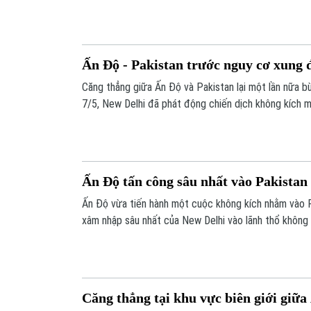
chấp các lời kêu gọi kiềm chế từ quốc tế.
Ấn Độ - Pakistan trước nguy cơ xung đ
Căng thẳng giữa Ấn Độ và Pakistan lại một lần nữa b
7/5, New Delhi đã phát động chiến dịch không kích m
nhằm vào các mục tiêu được cho là “trại huấn luyện 
Ấn Độ tấn công sâu nhất vào Pakistan
Ấn Độ vừa tiến hành một cuộc không kích nhằm vào P
xâm nhập sâu nhất của New Delhi vào lãnh thổ không
từ cuộc chiến tranh giữa hai nước năm 1971.
Căng thẳng tại khu vực biên giới giữa