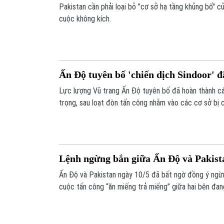
Pakistan cần phải loại bỏ "cơ sở hạ tầng khủng bố" 
cuộc không kích.
Ấn Độ tuyên bố 'chiến dịch Sindoor' đ
Lực lượng Vũ trang Ấn Độ tuyên bố đã hoàn thành c
trọng, sau loạt đòn tấn công nhằm vào các cơ sở bị 
Pakistan và khu vực Kashmir do Pakistan kiểm soát.
Lệnh ngừng bắn giữa Ấn Độ và Pakista
Ấn Độ và Pakistan ngày 10/5 đã bất ngờ đồng ý ngừn
cuộc tấn công “ăn miếng trả miếng” giữa hai bên đa
hiểm.