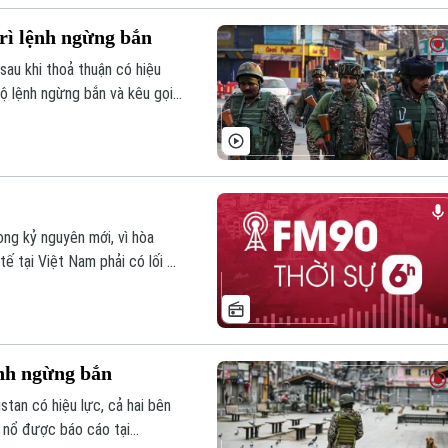
trì lệnh ngừng bắn
sau khi thoả thuận có hiệu
hộ lệnh ngừng bắn và kêu gọi
ong kỷ nguyên mới, vì hòa
tế tại Việt Nam phải có lối đi
an nhất trí ngừng bắn ngay lập
m nay.
ệnh ngừng bắn
stan có hiệu lực, cả hai bên
ụ nổ được báo cáo tại