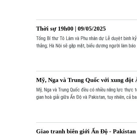
Srinagar và Jammu.
Thời sự 19h00 | 09/05/2025
Tổng Bí thư Tô Lâm và Phu nhân dự Lễ duyệt binh k
thắng; Hà Nội sẽ gặp mặt, biểu dương người làm báo t
điện điều chỉnh tăng 4,8%; Ấn Độ đóng cửa 24 sân b
với Pakistan;... là những thông tin đáng chú ý trong 
hôm nay.
Mỹ, Nga và Trung Quốc với xung đột 
Mỹ, Nga và Trung Quốc đều có nhiều năng lực thực t
gian hoà giải giữa Ấn Độ và Pakistan, tuy nhiên, cả 
trò này.
Giao tranh biên giới Ấn Độ - Pakistan 