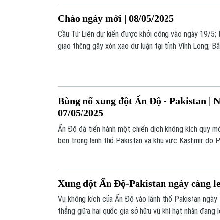
lực nào thúc đẩy Ấn Độ phát động chiến dịch tấn cô
Chào ngày mới | 08/05/2025
Cầu Tứ Liên dự kiến được khởi công vào ngày 19/5; Kh
giao thông gây xôn xao dư luận tại tỉnh Vĩnh Long; B
khí đánh người đi đường, ném chai lọ ở Hà Nội; Leo t
Ấn Độ kích hoạt diễn tập phòng thủ dân sự toàn quốc;
chú ý trong bản tin hôm nay.
Bùng nổ xung đột Ấn Độ - Pakistan | Nh
07/05/2025
Ấn Độ đã tiến hành một chiến dịch không kích quy mô
bên trong lãnh thổ Pakistan và khu vực Kashmir do P
đánh dấu một bước leo thang nghiêm trọng trong bố
phương đang gia tăng nhanh chóng giữa hai quốc gia s
dấy lên lo ngại về nguy cơ bùng phát một cuộc xung 
Xung đột Ấn Độ-Pakistan ngày càng l
Vụ không kích của Ấn Độ vào lãnh thổ Pakistan ngày
thẳng giữa hai quốc gia sở hữu vũ khí hạt nhân đang 