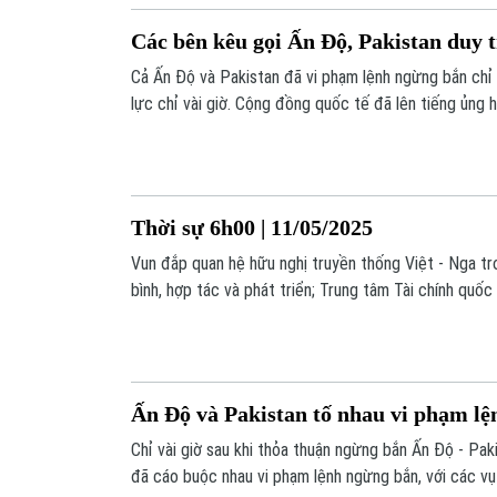
Các bên kêu gọi Ấn Độ, Pakistan duy 
Cả Ấn Độ và Pakistan đã vi phạm lệnh ngừng bắn chỉ 
lực chỉ vài giờ. Cộng đồng quốc tế đã lên tiếng ủng 
hai bên nghiêm túc thực hiện.
Thời sự 6h00 | 11/05/2025
Vun đắp quan hệ hữu nghị truyền thống Việt - Nga tr
bình, hợp tác và phát triển; Trung tâm Tài chính quốc 
riêng, chính sách đột phá, vượt trội; Ấn Độ và Pakist
tức;... là những thông tin đáng chú ý trong bản tin hô
Ấn Độ và Pakistan tố nhau vi phạm l
Chỉ vài giờ sau khi thỏa thuận ngừng bắn Ấn Độ - Paki
đã cáo buộc nhau vi phạm lệnh ngừng bắn, với các v