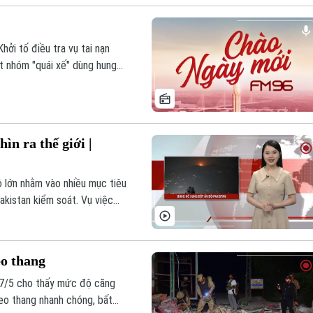
ng ngay từ đầu?
ởi tố điều tra vụ tai nạn
ắt nhóm "quái xế" dùng hung
hang căng thẳng với Pakistan,
... là những thông tin đáng
ìn ra thế giới |
 lớn nhằm vào nhiều mục tiêu
akistan kiểm soát. Vụ việc
i cảnh căng thẳng song
ở hữu vũ khí hạt nhân, làm
đột toàn diện.
eo thang
 7/5 cho thấy mức độ căng
leo thang nhanh chóng, bất