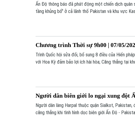
Ấn Độ thông báo đã phát động một chiến dịch quân 
tầng khủng bố" ở cả lãnh thổ Pakistan và khu vực Ka
rạng sáng 7/5, làm bùng phát căng thẳng giữa hai qu
Chương trình Thời sự 9h00 | 07/05/20
Trình Quốc hội sửa đổi, bổ sung 8 điều của Hiến ph
với Hoa Kỳ đảm bảo lợi ích hài hòa; Căng thẳng tại kh
Pakistan;... là những thông tin đáng chú ý trong Chư
nay.
Người dân biên giới lo ngại xung đột 
Người dân làng Harpal thuộc quận Sialkot, Pakistan, 
căng thẳng khi tình hình dọc biên giới Ấn Độ - Pakista