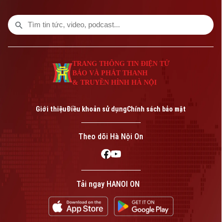
TRANG THÔNG TIN ĐIỆN TỬ
BÁO VÀ PHÁT THANH
& TRUYỀN HÌNH HÀ NỘI
Bản quyền thuộc về Cơ quan Báo và Phát thanh Truyền hình Hà Nội Giấy
phép số: Số 63/GP-TTDT, cấp ngày 10/05/2023
Giới thiệu
Điều khoản sử dụng
Chính sách bảo mật
TRANG THÔNG TIN ĐIỆN TỬ
CỦA CƠ QUAN BÁO VÀ PHÁT THANH TRUYỀN HÌNH HÀ NỘI
Theo dõi Hà Nội On
Số 3-5 Huỳnh Thúc Kháng-Phường Láng-Hà Nội
Giám đốc: VŨ MINH TUẤN
Phó Giám đốc: Nguyễn Kim Khiêm, Nguyễn Minh Đức, Nguyễn Thành Lợi
Tải ngay HANOI ON