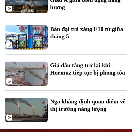
lượng
Bán đại trà xăng E10 từ giữa
tháng 5
Liên hệ đường dây nóng (bấm để gọi)
Tòa soạn
Tòa soạn
Giá dầu tăng trở lại khi
0865.116.699 (hotline)
0865.116.699
Hormuz tiếp tục bị phong tỏa
Nga khẳng định quan điểm về
thị trường năng lượng