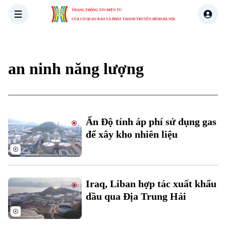
TRANG THÔNG TIN ĐIỆN TỬ
CỦA CƠ QUAN BÁO VÀ PHÁT THANH TRUYỀN HÌNH HÀ NỘI
THỜI SỰ
HÀ NỘI
THẾ GIỚI
KINH TẾ
NHÀ ĐẤT
an ninh năng lượng
Ấn Độ tính áp phí sử dụng gas
để xây kho nhiên liệu
Iraq, Liban hợp tác xuất khẩu
dầu qua Địa Trung Hải