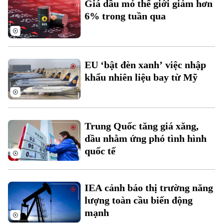
Giá dầu mỏ thế giới giảm hơn
Đất đai
Xe máy
6% trong tuần qua
Tuyển sinh
Tin tức
Sức khỏe
Kinh nghiệm
Thị trường
Hướng nghiệp
Làng nghề
Y tế
Thể thao
Đánh giá
EU ‘bật đèn xanh’ việc nhập
Di tích
Dinh dưỡng
khẩu nhiên liệu bay từ Mỹ
Bóng đá
Giải trí
Tư vấn sức khỏe
Quần vợt
Tin tức
Đã phát sóng
Golf
Trung Quốc tăng giá xăng,
Sao
dầu nhằm ứng phó tình hình
quốc tế
Điện ảnh
Thời trang
IEA cảnh báo thị trường năng
Âm nhạc
lượng toàn cầu biến động
mạnh