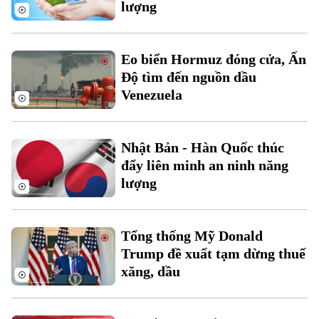
lượng
Thời sự
Eo biển Hormuz đóng cửa, Ấn
Hà Nội
Hà Nội
Độ tìm đến nguồn dầu
Venezuela
Chính trị
Nhịp sống Hà Nội
Thế giới
Xã hội
Người Hà Nội
Tin tức
Nhật Bản - Hàn Quốc thúc
Kinh tế
An ninh trật tự
đẩy liên minh an ninh năng
Khoảnh khắc Hà Nội
Quân sự
lượng
Tin tức
Nhà đất
Công nghệ
Ẩm thực
Hồ sơ
Cafe sáng
Tin tức
Tàu và Xe
Tổng thống Mỹ Donald
Người Việt 4 phương
Tài chính Ngân hàng
Trump đề xuất tạm dừng thuế
Đầu tư
Ô tô
xăng, dầu
Giáo dục
Doanh nghiệp
Căn hộ
Tàu
Tin tức
Văn hóa