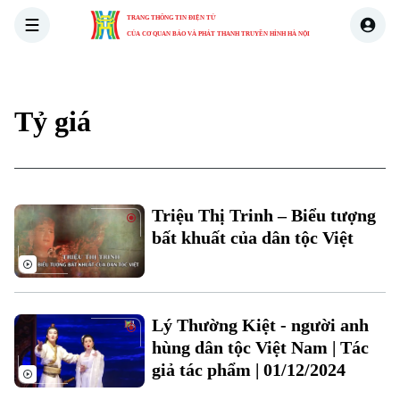
TRANG THÔNG TIN ĐIỆN TỬ
CỦA CƠ QUAN BÁO VÀ PHÁT THANH TRUYỀN HÌNH HÀ NỘI
THỜI SỰ
HÀ NỘI
THẾ GIỚI
KINH TẾ
NHÀ ĐẤT
Tỷ giá
Xu hướng
Triệu Thị Trinh – Biểu tượng
bất khuất của dân tộc Việt
Lý Thường Kiệt - người anh
hùng dân tộc Việt Nam | Tác
Chuyên mục
giả tác phẩm | 01/12/2024
Thời sự