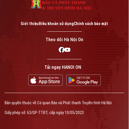
BÁO VÀ PHÁT THANH
& TRUYỀN HÌNH HÀ NỘI
Giới thiệu
Điều khoản sử dụng
Chính sách bảo mật
Liên hệ đường dây nóng (bấm để gọi)
Tòa soạn
Tòa soạn
Theo dõi Hà Nội On
0865.116.699 (hotline)
0865.116.699
Tải ngay HANOI ON
Bản quyền thuộc về Cơ quan Báo và Phát thanh Truyền hình Hà Nội Giấy
phép số: Số 63/GP-TTDT, cấp ngày 10/05/2023
TRANG THÔNG TIN ĐIỆN TỬ
Bản quyền thuộc về Cơ quan Báo và Phát thanh Truyền hình Hà Nội
CỦA CƠ QUAN BÁO VÀ PHÁT THANH TRUYỀN HÌNH HÀ NỘI
Giấy phép số: 63/GP-TTĐT, cấp ngày 10/05/2023
Số 3-5 Huỳnh Thúc Kháng-Phường Láng-Hà Nội
Giám đốc: VŨ MINH TUẤN
Phó Giám đốc: Nguyễn Kim Khiêm, Nguyễn Minh Đức, Nguyễn Thành Lợi