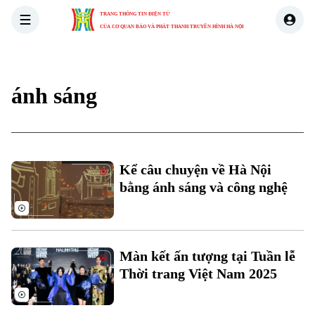
TRANG THÔNG TIN ĐIỆN TỬ
CỦA CƠ QUAN BÁO VÀ PHÁT THANH TRUYỀN HÌNH HÀ NỘI
THỜI SỰ
HÀ NỘI
THẾ GIỚI
KINH TẾ
NHÀ ĐẤT
ánh sáng
Kể câu chuyện về Hà Nội
bằng ánh sáng và công nghệ
Màn kết ấn tượng tại Tuần lễ
Thời trang Việt Nam 2025
Xu hướng