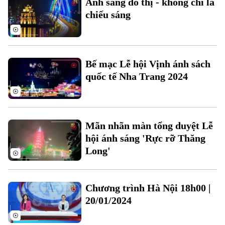
Ánh sáng đô thị - không chỉ là
Tư vấn sức khỏe
chiếu sáng
Quần vợt
Tin tức
Đã phát sóng
Golf
Sao
Bế mạc Lễ hội Vịnh ánh sách
Điện ảnh
quốc tế Nha Trang 2024
Thời trang
Âm nhạc
Mãn nhãn màn tổng duyệt Lễ
hội ánh sáng 'Rực rỡ Thăng
Long'
Theo dõi Hà Nội On
Chương trình Hà Nội 18h00 |
20/01/2024