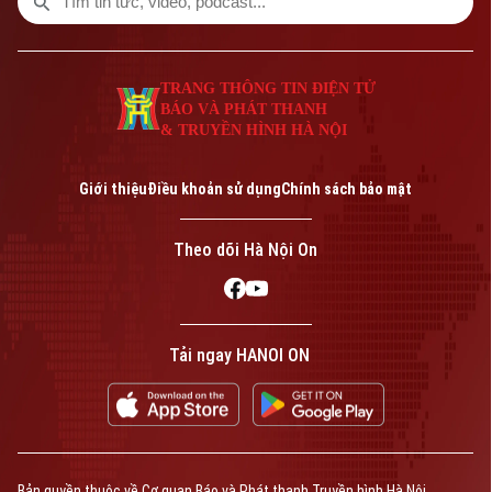
TRANG THÔNG TIN ĐIỆN TỬ
BÁO VÀ PHÁT THANH
& TRUYỀN HÌNH HÀ NỘI
Giới thiệu
Điều khoản sử dụng
Chính sách bảo mật
Theo dõi Hà Nội On
Bản quyền thuộc về Cơ quan Báo và Phát thanh Truyền hình Hà Nội Giấy
phép số: Số 63/GP-TTDT, cấp ngày 10/05/2023
TRANG THÔNG TIN ĐIỆN TỬ
CỦA CƠ QUAN BÁO VÀ PHÁT THANH TRUYỀN HÌNH HÀ NỘI
Tải ngay HANOI ON
Số 3-5 Huỳnh Thúc Kháng-Phường Láng-Hà Nội
Giám đốc: VŨ MINH TUẤN
Phó Giám đốc: Nguyễn Kim Khiêm, Nguyễn Minh Đức, Nguyễn Thành Lợi
Bản quyền thuộc về Cơ quan Báo và Phát thanh Truyền hình Hà Nội