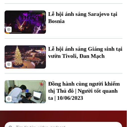
Lễ hội ánh sáng Sarajevo tại
Bosnia
Lễ hội ánh sáng Giáng sinh tại
vườn Tivoli, Đan Mạch
Đồng hành cùng người khiếm
Liên hệ đường dây nóng (bấm để gọi)
thị Thủ đô | Người tốt quanh
Tòa soạn
Tòa soạn
ta | 10/06/2023
0865.116.699 (hotline)
0865.116.699