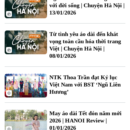
với đời sống | Chuyện Hà Nội |
13/01/2026
Từ tình yêu áo dài đến khát
vọng toàn cầu hóa thời trang
Việt | Chuyện Hà Nội |
08/01/2026
Liên hệ đường dây nóng (bấm để gọi)
Tòa soạn
Tòa soạn
NTK Thoa Trần đạt Kỷ lục
0865.116.699 (hotline)
0865.116.699
Việt Nam với BST ‘Ngũ Liên
Hương’
May áo dài Tết đón năm mới
2026 | HANOI Review |
01/01/2026