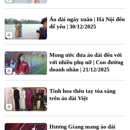
Áo dài ngày xuân | Hà Nội đến
để yêu | 30/12/2025
Mong ước đưa áo dài đến với
với nhiều phụ nữ | Con đường
Bản quyền thuộc về Cơ quan Báo và Phát thanh Truyền hình Hà Nội Giấy
doanh nhân | 21/12/2025
phép số: Số 63/GP-TTDT, cấp ngày 10/05/2023
TRANG THÔNG TIN ĐIỆN TỬ
CỦA CƠ QUAN BÁO VÀ PHÁT THANH TRUYỀN HÌNH HÀ NỘI
Tinh hoa thêu tay tỏa sáng
Số 3-5 Huỳnh Thúc Kháng-Phường Láng-Hà Nội
trên áo dài Việt
Giám đốc: VŨ MINH TUẤN
Phó Giám đốc: Nguyễn Kim Khiêm, Nguyễn Minh Đức, Nguyễn Thành Lợi
Hương Giang mang áo dài