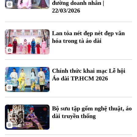
đường doanh nhân |
Chuyên mục
22/03/2026
Thời sự
Lan tỏa nét đẹp nét đẹp văn
Hà Nội
Hà Nội
hóa trong tà áo dài
Chính trị
Nhịp sống Hà Nội
Thế giới
Xã hội
Người Hà Nội
Tin tức
Kinh tế
Chính thức khai mạc Lễ hội
An ninh trật tự
Áo dài TP.HCM 2026
Khoảnh khắc Hà Nội
Quân sự
Tin tức
Nhà đất
Công nghệ
Ẩm thực
Hồ sơ
Cafe sáng
Tin tức
Tàu và Xe
Bộ sưu tập gốm nghệ thuật, áo
Người Việt 4 phương
Tài chính Ngân hàng
dài truyền thống
Đầu tư
Ô tô
Giáo dục
Doanh nghiệp
Căn hộ
Tàu