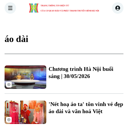
TRANG THÔNG TIN ĐIỆN TỬ
CỦA CƠ QUAN BÁO VÀ PHÁT THANH TRUYỀN HÌNH HÀ NỘI
THỜI SỰ
HÀ NỘI
THẾ GIỚI
KINH TẾ
NHÀ ĐẤT
áo dài
Chương trình Hà Nội buổi
sáng | 30/05/2026
'Nét hoạ áo ta' tôn vinh vẻ đẹp
áo dài và văn hoá Việt