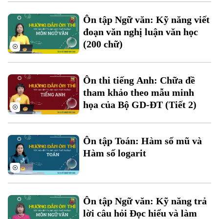
Ôn tập Ngữ văn: Kỹ năng viết
đoạn văn nghị luận văn học
Chuyên mục
(200 chữ)
Thời sự
Ôn thi tiếng Anh: Chữa đề
Hà Nội
Hà Nội
tham khảo theo mẫu minh
họa của Bộ GD-ĐT (Tiết 2)
Chính trị
Nhịp sống Hà Nội
Thế giới
Xã hội
Người Hà Nội
Ôn tập Toán: Hàm số mũ và
Tin tức
Kinh tế
Hàm số logarit
An ninh trật tự
Khoảnh khắc Hà Nội
Quân sự
Tin tức
Nhà đất
Công nghệ
Ẩm thực
Hồ sơ
Cafe sáng
Tin tức
Ôn tập Ngữ văn: Kỹ năng trả
Tàu và Xe
Người Việt 4 phương
lời câu hỏi Đọc hiểu và làm
Tài chính Ngân hàng