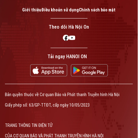
Giới thiệu
Điều khoản sử dụng
Chính sách bảo mật
Theo dõi Hà Nội On
Tải ngay HANOI ON
Bản quyền thuộc về Cơ quan Báo và Phát thanh Truyền hình Hà Nội Giấy
phép số: Số 63/GP-TTDT, cấp ngày 10/05/2023
TRANG THÔNG TIN ĐIỆN TỬ
CỦA CƠ QUAN BÁO VÀ PHÁT THANH TRUYỀN HÌNH HÀ NỘI
Số 3-5 Huỳnh Thúc Kháng-Phường Láng-Hà Nội
Giám đốc: VŨ MINH TUẤN
Bản quyền thuộc về Cơ quan Báo và Phát thanh Truyền hình Hà Nội
Phó Giám đốc: Nguyễn Kim Khiêm, Nguyễn Minh Đức, Nguyễn Thành Lợi
Giấy phép số: 63/GP-TTĐT, cấp ngày 10/05/2023
TRANG THÔNG TIN ĐIỆN TỬ
CỦA CƠ QUAN BÁO VÀ PHÁT THANH TRUYỀN HÌNH HÀ NỘI