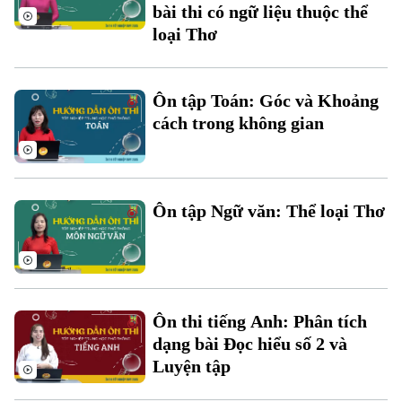
Đầu tư
bài thi có ngữ liệu thuộc thể
Ô tô
Giáo dục
loại Thơ
Doanh nghiệp
Căn hộ
Tàu
Tin tức
Văn hóa
Đất đai
Xe máy
Ôn tập Toán: Góc và Khoảng
Tuyển sinh
Tin tức
Sức khỏe
cách trong không gian
Kinh nghiệm
Thị trường
Hướng nghiệp
Làng nghề
Y tế
Thể thao
Đánh giá
Di tích
Dinh dưỡng
Ôn tập Ngữ văn: Thể loại Thơ
Bóng đá
Giải trí
Tư vấn sức khỏe
Quần vợt
Tin tức
Đã phát sóng
Golf
Sao
Ôn thi tiếng Anh: Phân tích
dạng bài Đọc hiểu số 2 và
Điện ảnh
Luyện tập
Thời trang