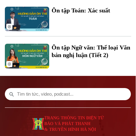
Ôn tập Toán: Xác suất
Âm nhạc
Theo dõi Hà Nội On
Ôn tập Ngữ văn: Thể loại Văn
bản nghị luận (Tiết 2)
Liên hệ đường dây nóng (bấm để gọi)
Tòa soạn
Tòa soạn
TRANG THÔNG TIN ĐIỆN TỬ
BÁO VÀ PHÁT THANH
0865.116.699 (hotline)
0865.116.699
& TRUYỀN HÌNH HÀ NỘI