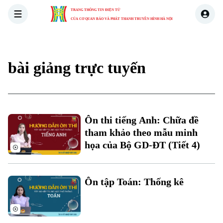
TRANG THÔNG TIN ĐIỆN TỬ
CỦA CƠ QUAN BÁO VÀ PHÁT THANH TRUYỀN HÌNH HÀ NỘI
THỜI SỰ
HÀ NỘI
THẾ GIỚI
KINH TẾ
NHÀ ĐẤT
bài giảng trực tuyến
Ôn thi tiếng Anh: Chữa đề
tham khảo theo mẫu minh
họa của Bộ GD-ĐT (Tiết 4)
Xu hướng
Ôn tập Toán: Thống kê