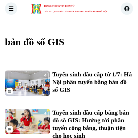
TRANG THÔNG TIN ĐIỆN TỬ
CỦA CƠ QUAN BÁO VÀ PHÁT THANH TRUYỀN HÌNH HÀ NỘI
THỜI SỰ
HÀ NỘI
THẾ GIỚI
KINH TẾ
NHÀ ĐẤT
bản đồ số GIS
Xu hướng
Tuyển sinh đầu cấp từ 1/7: Hà
Nội phân tuyến bằng bản đồ
số GIS
Chuyên mục
Tuyển sinh đầu cấp bằng bản
Thời sự
đồ số GIS: Hướng tới phân
tuyến công bằng, thuận tiện
Hà Nội
Hà Nội
cho học sinh