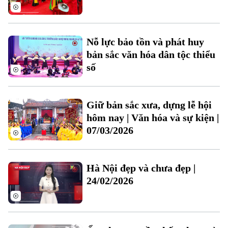
Thời sự
Nỗ lực bảo tồn và phát huy
Hà Nội
Hà Nội
bản sắc văn hóa dân tộc thiểu
số
Chính trị
Nhịp sống Hà Nội
Thế giới
Xã hội
Người Hà Nội
Giữ bản sắc xưa, dựng lễ hội
Tin tức
Kinh tế
An ninh trật tự
hôm nay | Văn hóa và sự kiện |
Khoảnh khắc Hà Nội
Quân sự
07/03/2026
Tin tức
Nhà đất
Công nghệ
Ẩm thực
Hồ sơ
Cafe sáng
Tin tức
Tàu và Xe
Hà Nội đẹp và chưa đẹp |
Người Việt 4 phương
24/02/2026
Tài chính Ngân hàng
Đầu tư
Ô tô
Giáo dục
Doanh nghiệp
Căn hộ
Tàu
Tin tức
Văn hóa