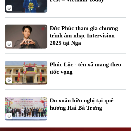
Đức Phúc tham gia chương
trình âm nhạc Intervision
2025 tại Nga
Liên hệ đường dây nóng (bấm để gọi)
Tòa soạn
Tòa soạn
Phúc Lộc - tên xã mang theo
0865.116.699 (hotline)
0865.116.699
ước vọng
Du xuân hữu nghị tại quê
hương Hai Bà Trưng