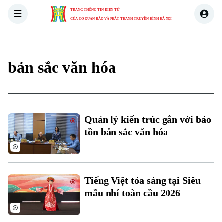
TRANG THÔNG TIN ĐIỆN TỬ
CỦA CƠ QUAN BÁO VÀ PHÁT THANH TRUYỀN HÌNH HÀ NỘI
THỜI SỰ
HÀ NỘI
THẾ GIỚI
KINH TẾ
NHÀ ĐẤT
bản sắc văn hóa
Quản lý kiến trúc gắn với bảo
tồn bản sắc văn hóa
Tiếng Việt tỏa sáng tại Siêu
mẫu nhí toàn cầu 2026