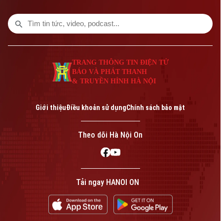
TRANG THÔNG TIN ĐIỆN TỬ
BÁO VÀ PHÁT THANH
& TRUYỀN HÌNH HÀ NỘI
Bản quyền thuộc về Cơ quan Báo và Phát thanh Truyền hình Hà Nội Giấy
phép số: Số 63/GP-TTDT, cấp ngày 10/05/2023
Giới thiệu
Điều khoản sử dụng
Chính sách bảo mật
TRANG THÔNG TIN ĐIỆN TỬ
CỦA CƠ QUAN BÁO VÀ PHÁT THANH TRUYỀN HÌNH HÀ NỘI
Theo dõi Hà Nội On
Số 3-5 Huỳnh Thúc Kháng-Phường Láng-Hà Nội
Giám đốc: VŨ MINH TUẤN
Phó Giám đốc: Nguyễn Kim Khiêm, Nguyễn Minh Đức, Nguyễn Thành Lợi
Tải ngay HANOI ON