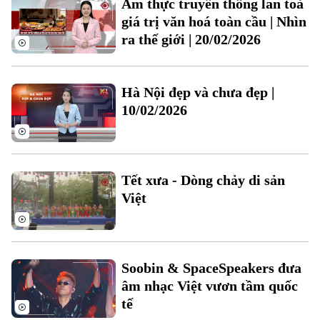
Ẩm thực truyền thống lan toả
Đất đai
Xe máy
giá trị văn hoá toàn cầu | Nhìn
Tuyển sinh
Tin tức
Sức khỏe
ra thế giới | 20/02/2026
Kinh nghiệm
Thị trường
Hướng nghiệp
Làng nghề
Y tế
Thể thao
Đánh giá
Hà Nội đẹp và chưa đẹp |
Di tích
Dinh dưỡng
10/02/2026
Bóng đá
Giải trí
Tư vấn sức khỏe
Quần vợt
Tin tức
Đã phát sóng
Golf
Tết xưa - Dòng chảy di sản
Sao
Việt
Điện ảnh
Thời trang
Soobin & SpaceSpeakers đưa
Âm nhạc
âm nhạc Việt vươn tầm quốc
tế