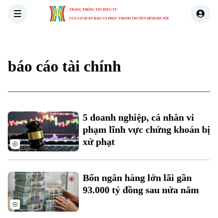
TRANG THÔNG TIN ĐIỆN TỬ
CỦA CƠ QUAN BÁO VÀ PHÁT THANH TRUYỀN HÌNH HÀ NỘI
THỜI SỰ
HÀ NỘI
THẾ GIỚI
KINH TẾ
NHÀ ĐẤT
báo cáo tài chính
5 doanh nghiệp, cá nhân vi
phạm lĩnh vực chứng khoán bị
xử phạt
Bốn ngân hàng lớn lãi gần
93.000 tỷ đồng sau nửa năm