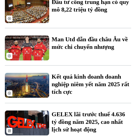
Đầu tư công trung hạn có quy
Đất đai
Xe máy
mô 8,22 triệu tỷ đồng
Tuyển sinh
Tin tức
Sức khỏe
Kinh nghiệm
Thị trường
Hướng nghiệp
Làng nghề
Y tế
Thể thao
Đánh giá
Man Utd dẫn đầu châu Âu về
Di tích
Dinh dưỡng
mức chi chuyển nhượng
Bóng đá
Giải trí
Tư vấn sức khỏe
Quần vợt
Tin tức
Đã phát sóng
Golf
Kết quả kinh doanh doanh
Sao
nghiệp niêm yết năm 2025 rất
tích cực
Điện ảnh
Thời trang
GELEX lãi trước thuế 4.636
Âm nhạc
tỷ đồng năm 2025, cao nhất
lịch sử hoạt động