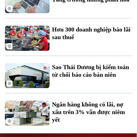
Hơn 300 doanh nghiệp báo lãi
sau thuế
Liên hệ đường dây nóng (bấm để gọi)
Tòa soạn
Tòa soạn
Sao Thái Dương bị kiểm toán
0865.116.699 (hotline)
0865.116.699
từ chối báo cáo bán niên
Ngân hàng không có lãi, nợ
xấu trên 3% vẫn được niêm
yết