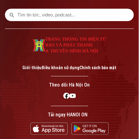
TRANG THÔNG TIN ĐIỆN TỬ
BÁO VÀ PHÁT THANH
& TRUYỀN HÌNH HÀ NỘI
Bản quyền thuộc về Cơ quan Báo và Phát thanh Truyền hình Hà Nội Giấy
phép số: Số 63/GP-TTDT, cấp ngày 10/05/2023
Giới thiệu
Điều khoản sử dụng
Chính sách bảo mật
TRANG THÔNG TIN ĐIỆN TỬ
CỦA CƠ QUAN BÁO VÀ PHÁT THANH TRUYỀN HÌNH HÀ NỘI
Theo dõi Hà Nội On
Số 3-5 Huỳnh Thúc Kháng-Phường Láng-Hà Nội
Giám đốc: VŨ MINH TUẤN
Phó Giám đốc: Nguyễn Kim Khiêm, Nguyễn Minh Đức, Nguyễn Thành Lợi
Tải ngay HANOI ON