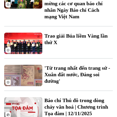
mừng các cơ quan báo chí
Chuyên mục
nhân Ngày Báo chí Cách
mạng Việt Nam
Thời sự
Hà Nội
Hà Nội
Trao giải Búa liềm Vàng lần
thứ X
Chính trị
Nhịp sống Hà Nội
Thế giới
Xã hội
Người Hà Nội
Tin tức
Kinh tế
'Từ trang nhất đến trang sử -
An ninh trật tự
Khoảnh khắc Hà Nội
Xuân đất nước, Đảng soi
Quân sự
Tin tức
Nhà đất
đường'
Công nghệ
Ẩm thực
Hồ sơ
Cafe sáng
Tin tức
Tàu và Xe
Người Việt 4 phương
Báo chí Thủ đô trong dòng
Tài chính Ngân hàng
Đầu tư
chảy văn hoá | Chương trình
Ô tô
Giáo dục
Tọa đàm | 12/11/2025
Doanh nghiệp
Căn hộ