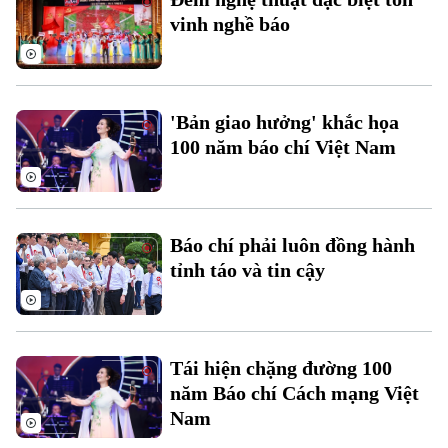
vinh nghề báo
'Bản giao hưởng' khắc họa
100 năm báo chí Việt Nam
Báo chí phải luôn đồng hành
tỉnh táo và tin cậy
Bản quyền thuộc về Cơ quan Báo và Phát thanh Truyền hình Hà Nội Giấy
phép số: Số 63/GP-TTDT, cấp ngày 10/05/2023
TRANG THÔNG TIN ĐIỆN TỬ
CỦA CƠ QUAN BÁO VÀ PHÁT THANH TRUYỀN HÌNH HÀ NỘI
Tái hiện chặng đường 100
Số 3-5 Huỳnh Thúc Kháng-Phường Láng-Hà Nội
năm Báo chí Cách mạng Việt
Giám đốc: VŨ MINH TUẤN
Phó Giám đốc: Nguyễn Kim Khiêm, Nguyễn Minh Đức, Nguyễn Thành Lợi
Nam