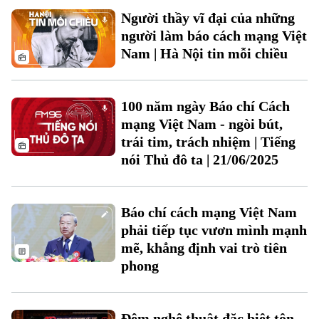
Người thầy vĩ đại của những
người làm báo cách mạng Việt
Nam | Hà Nội tin mỗi chiều
100 năm ngày Báo chí Cách
mạng Việt Nam - ngòi bút,
trái tim, trách nhiệm | Tiếng
nói Thủ đô ta | 21/06/2025
Liên hệ đường dây nóng (bấm để gọi)
Tòa soạn
Tòa soạn
Báo chí cách mạng Việt Nam
0865.116.699 (hotline)
0865.116.699
phải tiếp tục vươn mình mạnh
mẽ, khẳng định vai trò tiên
phong
Đêm nghệ thuật đặc biệt tôn