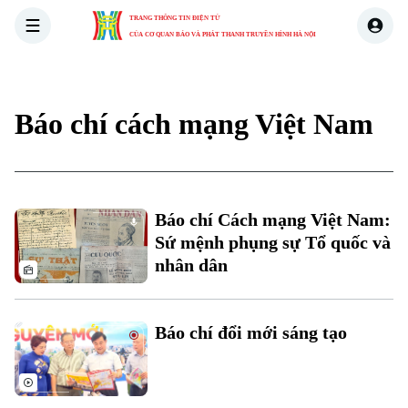
TRANG THÔNG TIN ĐIỆN TỬ
CỦA CƠ QUAN BÁO VÀ PHÁT THANH TRUYỀN HÌNH HÀ NỘI
THỜI SỰ
HÀ NỘI
THẾ GIỚI
KINH TẾ
NHÀ ĐẤT
Báo chí cách mạng Việt Nam
Báo chí Cách mạng Việt Nam:
Sứ mệnh phụng sự Tổ quốc và
nhân dân
Báo chí đổi mới sáng tạo