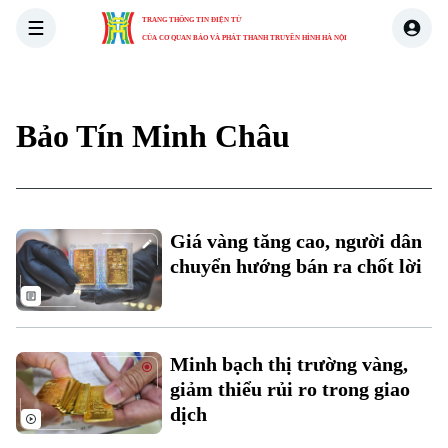
TRANG THÔNG TIN ĐIỆN TỬ
CỦA CƠ QUAN BÁO VÀ PHÁT THANH TRUYỀN HÌNH HÀ NỘI
THỜI SỰ
HÀ NỘI
THẾ GIỚI
KINH TẾ
NHÀ ĐẤT
Bảo Tín Minh Châu
Giá vàng tăng cao, người dân
chuyển hướng bán ra chốt lời
Minh bạch thị trường vàng,
giảm thiểu rủi ro trong giao
dịch