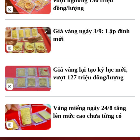
vượt ngưỡng 130 triệu
đồng/lượng
Giá vàng ngày 3/9: Lập đỉnh
mới
Liên hệ đường dây nóng (bấm để gọi)
Tòa soạn
Tòa soạn
Giá vàng lại tạo kỷ lục mới,
0865.116.699 (hotline)
0865.116.699
vượt 127 triệu đồng/lượng
Vàng miếng ngày 24/8 tăng
lên mức cao chưa từng có