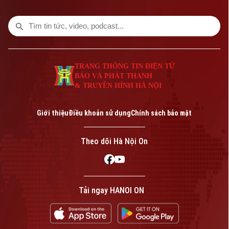
TRANG THÔNG TIN ĐIỆN TỬ
BÁO VÀ PHÁT THANH
& TRUYỀN HÌNH HÀ NỘI
Bản quyền thuộc về Cơ quan Báo và Phát thanh Truyền hình Hà Nội Giấy
phép số: Số 63/GP-TTDT, cấp ngày 10/05/2023
Giới thiệu
Điều khoản sử dụng
Chính sách bảo mật
TRANG THÔNG TIN ĐIỆN TỬ
CỦA CƠ QUAN BÁO VÀ PHÁT THANH TRUYỀN HÌNH HÀ NỘI
Theo dõi Hà Nội On
Số 3-5 Huỳnh Thúc Kháng-Phường Láng-Hà Nội
Giám đốc: VŨ MINH TUẤN
Phó Giám đốc: Nguyễn Kim Khiêm, Nguyễn Minh Đức, Nguyễn Thành Lợi
Tải ngay HANOI ON