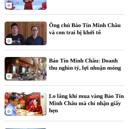
Thời sự
Ông chủ Bảo Tín Minh Châu
Hà Nội
Hà Nội
và con trai bị khởi tố
Chính trị
Nhịp sống Hà Nội
Thế giới
Xã hội
Người Hà Nội
Tin tức
Bảo Tín Minh Châu: Doanh
Kinh tế
An ninh trật tự
thu nghìn tỷ, lợi nhuận mỏng
Khoảnh khắc Hà Nội
Quân sự
Tin tức
Nhà đất
Công nghệ
Ẩm thực
Hồ sơ
Cafe sáng
Tin tức
Tàu và Xe
Lo lắng khi mua vàng Bảo Tín
Người Việt 4 phương
Tài chính Ngân hàng
Minh Châu mà chỉ nhận giấy
Đầu tư
Ô tô
hẹn
Giáo dục
Doanh nghiệp
Căn hộ
Tàu
Tin tức
Văn hóa