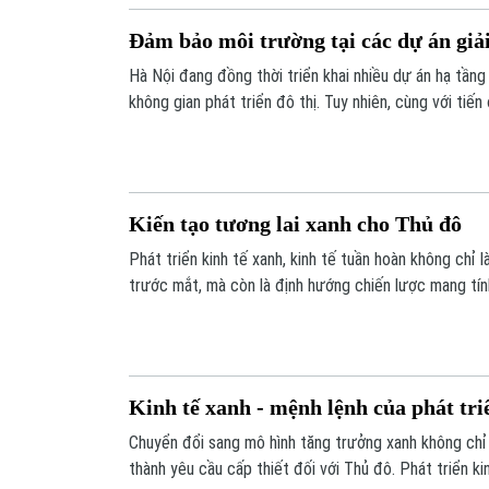
Đảm bảo môi trường tại các dự án giả
Hà Nội đang đồng thời triển khai nhiều dự án hạ tần
không gian phát triển đô thị. Tuy nhiên, cùng với tiế
môi trường và giảm thiểu ảnh hưởng tới đời sống ng
đơn vị chức năng đặc biệt quan tâm.
Kiến tạo tương lai xanh cho Thủ đô
Phát triển kinh tế xanh, kinh tế tuần hoàn không chỉ 
trước mắt, mà còn là định hướng chiến lược mang tí
trưởng bền vững của Thủ đô. Kinh tế xanh vì thế chín
để Hà Nội vững bước phát triển văn minh, hiện đại và
Kinh tế xanh - mệnh lệnh của phát tr
Chuyển đổi sang mô hình tăng trưởng xanh không chỉ 
thành yêu cầu cấp thiết đối với Thủ đô. Phát triển kin