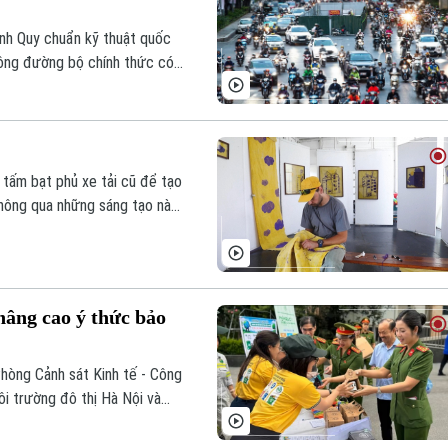
h Quy chuẩn kỹ thuật quốc
thông đường bộ chính thức có
rọng trong công tác bảo vệ
tấm bạt phủ xe tải cũ để tạo
Thông qua những sáng tạo này,
u và nâng cao ý thức bảo vệ
nâng cao ý thức bảo
hòng Cảnh sát Kinh tế - Công
 trường đô thị Hà Nội và