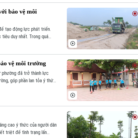
với bảo vệ môi
ể tạo động lực phát triển.
c tiêu duy nhất. Trong quá
h rõ quan điểm: không đánh đổi
g, vừa giữ gìn môi trường
ảo vệ môi trường
ữ phường đã trở thành lực
ờng, góp phần lan tỏa ý thức
âng cao ý thức của người dân
t triệt để tình trạng lấn