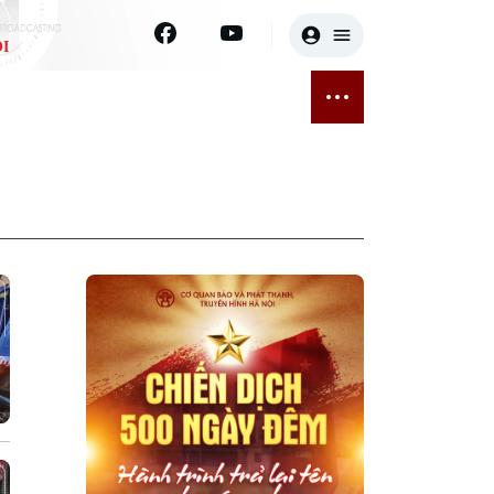
I
E
THỂ THAO
GIẢI TRÍ
ĐÃ PHÁT SÓNG
Bóng đá
Tin tức
ỡng
Quần vợt
Sao
sức khỏe
Golf
Điện ảnh
Thời trang
Âm nhạc