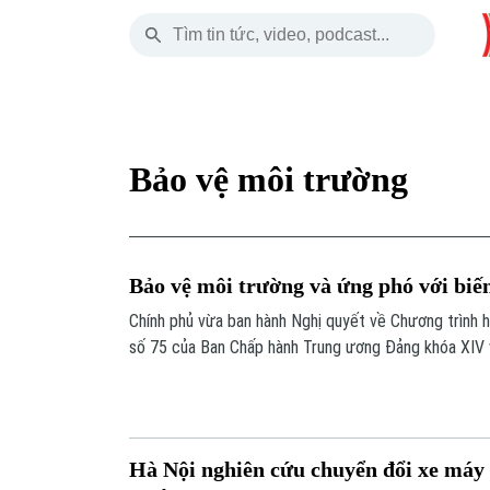
Thứ Bảy
THỜI SỰ
HÀ NỘI
THẾ GIỚI
08 Tháng 08, 2026
Hà Nội
Nhịp sống Hà Nộ
Tin tức
Bảo vệ môi trường
Chính trị
Người Hà Nội
Quân s
Xã hội
Khoảnh khắc Hà 
Hồ sơ
Bảo vệ môi trường và ứng phó với biến
An ninh trật tự
Ẩm thực
Người V
Chính phủ vừa ban hành Nghị quyết về Chương trình 
số 75 của Ban Chấp hành Trung ương Đảng khóa XIV 
Công nghệ
phó với biến đổi khí hậu.
Hà Nội nghiên cứu chuyển đổi xe máy 