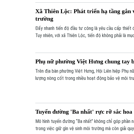
Xã Thiên Lộc: Phát triển hạ tầng gắn 
trường
Đẩy nhanh tiến độ đầu tư công là yêu cầu cấp thiết đ
Tuy nhiên, với xã Thiên Lộc, tiến độ không phải là mụ
trình triển khai hàng trăm dự án, địa phương xác địn
môi trường lấy tiến độ, bảo đảm vừa xây dựng hạ tần
sống.
Phụ nữ phường Việt Hưng chung tay b
Trên địa bàn phường Việt Hưng, Hội Liên hiệp Phụ n
lượng nòng cốt trong nhiều hoạt động bảo vệ môi trư
giữ gìn cảnh quan ngay từ khu dân cư.
Tuyến đường 'Ba nhất' rực rỡ sắc hoa
Mô hình tuyến đường “Ba nhất” không chỉ góp phần n
trong việc giữ gìn vệ sinh môi trường mà còn giải quyế