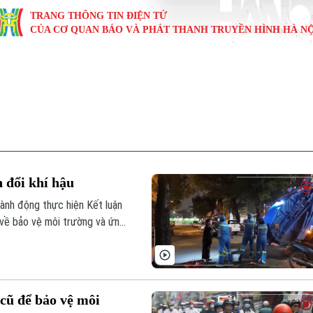
TRANG THÔNG TIN ĐIỆN TỬ
CỦA CƠ QUAN BÁO VÀ PHÁT THANH TRUYỀN HÌNH HÀ NỘ
KINH TẾ
NHÀ ĐẤT
TÀU VÀ XE
GIÁO DỤC
VĂN HÓA
SỨC KHỎ
i
Tin tức
Tin tức
Ô tô
Tin tức
Tin tức
Y tế
ự
Cafe sáng
Đầu tư
Tàu
Tuyển sinh
Làng nghề
Dinh dư
Nội
Tài chính Ngân hàng
Căn hộ
Xe máy
Hướng nghiệp
Di tích
Tư vấn 
 đổi khí hậu
iệt 4 phương
Doanh nghiệp
Đất đai
Thị trường
hành động thực hiện Kết luận
về bảo vệ môi trường và ứng
Kinh nghiệm
Đánh giá
cũ để bảo vệ môi