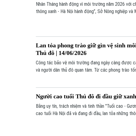
Nhân Tháng hành động vì môi trường năm 2026 với ch
thông xanh - Hà Nội hành động”, Sở Nông nghiệp và 
nhiều hoạt động: “Ngày chuyển đổi giao thông xanh”,
trường cộng đồng và tổ chức Hội thảo “Chuyển đổi g
Lan tỏa phong trào giữ gìn vệ sinh môi
Thủ đô | 14/06/2026
Công tác bảo vệ môi trường đang ngày càng được cá
và người dân thủ đô quan tâm. Từ các phong trào tổn
tuyến phố xanh sạch đẹp đến những chiến dịch ra qu
mô lớn đã và đang góp phần xây dựng Hà Nội ngày cà
sống.
Người cao tuổi Thủ đô đi đầu giữ xan
Bằng uy tín, trách nhiệm và tinh thần "Tuổi cao - Gư
cao tuổi Hà Nội đã và đang đi đầu, lan tỏa những thô
xanh đến từng gia đình, ngõ phố.