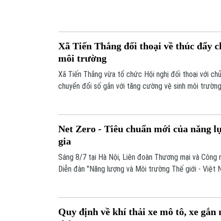
chiếm lòng, lề đường để kinh doanh, buôn bán, tập kết
Để duy trì những kết quả đã đạt được, chính quyền
tuyên truyền, kêu gọi người dân xây dựng cảnh quan 
-
Xã Tiến Thắng đối thoại về thúc đẩy c
môi trường
Xã Tiến Thắng vừa tổ chức Hội nghị đối thoại với c
chuyển đổi số gắn với tăng cường vệ sinh môi trườn
chính quyền với MTTQ, các tổ chức chính trị - xã hội 
Net Zero - Tiêu chuẩn mới của năng l
gia
Sáng 8/7 tại Hà Nội, Liên đoàn Thương mại và Công
Diễn đàn "Năng lượng và Môi trường Thế giới - Việt 
Nam cụ thể hóa con đường hướng tới Net Zero". Phó
Nguyễn Văn Thắng dự và phát biểu chỉ đạo.
Quy định về khí thải xe mô tô, xe gắn