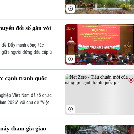
 vật liệu xây dựng trái phép.
 địa phương đã tăng cường
môi trường sáng - xanh - sạch
huyển đổi số gắn với
hủ đề Đẩy mạnh công tác
g giữa người đứng đầu cấp ủy,
với nhân dân trên địa bàn.
ực cạnh tranh quốc
 nghiệp Việt Nam đã tổ chức
Nam 2026" với chủ đề "Việt
 Thủ tướng Chính phủ
 máy tham gia giao