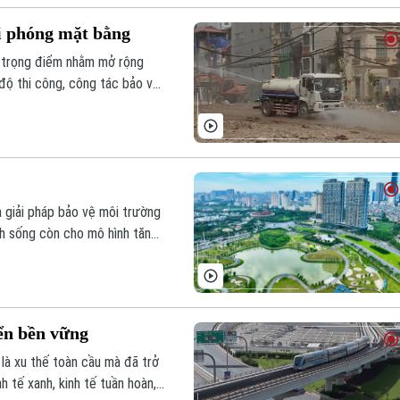
i phóng mặt bằng
g trọng điểm nhằm mở rộng
n độ thi công, công tác bảo vệ
ười dân cũng đang được các
là giải pháp bảo vệ môi trường
nh sống còn cho mô hình tăng
h là mệnh lệnh từ thực tiễn
 bền vững trong tương lai.
iển bền vững
là xu thế toàn cầu mà đã trở
h tế xanh, kinh tế tuần hoàn,