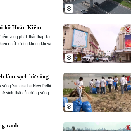
ải pháp quan trọng để Hà Nội
ờng, nâng cao chất lượng sống
tại hồ Hoàn Kiếm
điểm vùng phát thải thấp tại
hiện chất lượng không khí và
ch làm sạch bờ sông
ờ sông Yamuna tại New Delhi
hệ sinh thái của dòng sông
ng xanh