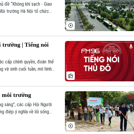
ủ đề “Không khí sạch - Giao
Môi trường Hà Nội tổ chức
 ra mắt Hệ thống giám sát môi
iao thông xanh".
 trường | Tiếng nói
c cấp chính quyền, đoàn thể
g vệ sinh cuối tuần, mô hình
ân làm sạch môi trường quy
ng văn minh, hiện đại và đáng
h môi trường
ơng sáng", các cấp Hội Người
ng điệp ý nghĩa về lối sống