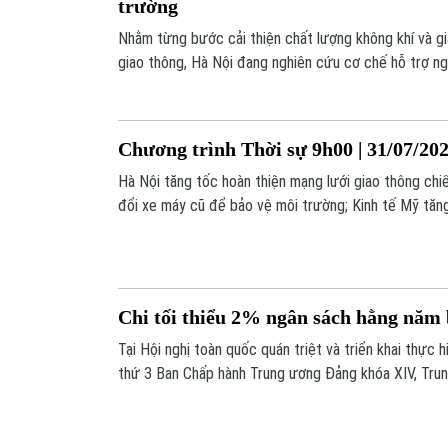
trường
Nhằm từng bước cải thiện chất lượng không khí và gi
giao thông, Hà Nội đang nghiên cứu cơ chế hỗ trợ n
cũ sang phương tiện thân thiện với môi trường. Chín
động lực để người dân đồng hành cùng thành phố xâ
bền vững.
Chương trình Thời sự 9h00 | 31/07/20
Hà Nội tăng tốc hoàn thiện mạng lưới giao thông chi
đổi xe máy cũ để bảo vệ môi trường; Kinh tế Mỹ tăn
II;... là một số nội dung đáng chú ý trong chương trìn
Chi tối thiểu 2% ngân sách hằng năm
Tại Hội nghị toàn quốc quán triệt và triển khai thực h
thứ 3 Ban Chấp hành Trung ương Đảng khóa XIV, Trun
chốt là bảo đảm mức chi tối thiểu 2% tổng chi ngân
công tác bảo vệ môi trường.