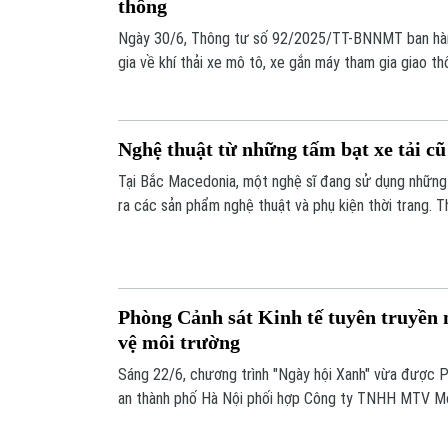
thông
Ngày 30/6, Thông tư số 92/2025/TT-BNNMT ban hàn
gia về khí thải xe mô tô, xe gắn máy tham gia giao 
hiệu lực pháp luật, đánh dấu một bước ngoặt quan t
môi trường tại Việt Nam.
Nghệ thuật từ những tấm bạt xe tải cũ
Tại Bắc Macedonia, một nghệ sĩ đang sử dụng những 
ra các sản phẩm nghệ thuật và phụ kiện thời trang. 
anh mong muốn khuyến khích việc tái sử dụng vật liệ
môi trường.
Phòng Cảnh sát Kinh tế tuyên truyền 
vệ môi trường
Sáng 22/6, chương trình "Ngày hội Xanh" vừa được P
an thành phố Hà Nội phối hợp Công ty TNHH MTV Môi
phường Ô Chợ Dừa tổ chức.