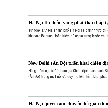
sản xuất sạch và tiêu dùng bền vững được xem là gi
vừa duy trì tăng trưởng kinh tế, vừa bảo vệ môi trư
và tăng sức cạnh tranh trong giai đoạn mới.
Hà Nội thí điểm vùng phát thải thấp 
Từ ngày 1/7 tới, Thành phố Hà Nội sẽ chính thức thí 
khu vực lõi quận Hoàn Kiếm cũ nhằm từng bước cải t
giảm ô nhiễm môi trường.
New Delhi (Ấn Độ) triển khai chiến dị
Hàng trăm người đã tham gia Chiến dịch Làm sạch B
(Ấn Độ) trong một nỗ lực quy mô lớn nhằm khôi phục 
quan trọng này.
Hà Nội quyết tâm chuyển đổi giao thô