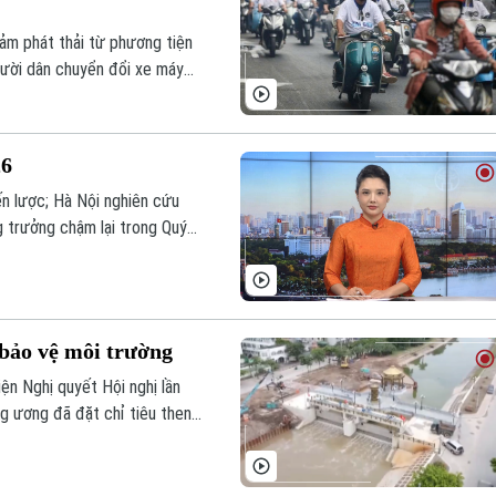
ảm phát thải từ phương tiện
gười dân chuyển đổi xe máy
h sách được kỳ vọng sẽ tạo
y dựng Thủ đô xanh, sạch và
26
ến lược; Hà Nội nghiên cứu
g trưởng chậm lại trong Quý
h hôm nay.
 bảo vệ môi trường
iện Nghị quyết Hội nghị lần
g ương đã đặt chỉ tiêu then
 sách Nhà nước hằng năm cho