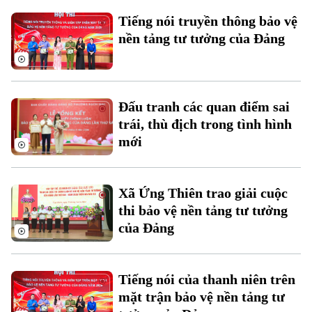
Chuyên mục
Tiếng nói truyền thông bảo vệ
nền tảng tư tưởng của Đảng
Thời sự
Hà Nội
Hà Nội
Đấu tranh các quan điểm sai
Chính trị
trái, thù địch trong tình hình
Nhịp sống Hà Nội
Thế giới
mới
Xã hội
Người Hà Nội
Tin tức
Kinh tế
An ninh trật tự
Khoảnh khắc Hà Nội
Xã Ứng Thiên trao giải cuộc
Quân sự
Tin tức
Nhà đất
thi bảo vệ nền tảng tư tưởng
Công nghệ
Ẩm thực
của Đảng
Hồ sơ
Cafe sáng
Tin tức
Tàu và Xe
Người Việt 4 phương
Tài chính Ngân hàng
Đầu tư
Tiếng nói của thanh niên trên
Ô tô
Giáo dục
mặt trận bảo vệ nền tảng tư
Doanh nghiệp
Căn hộ