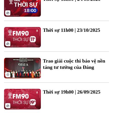
Thời sự 11h00 | 23/10/2025
Trao giải cuộc thi bảo vệ nền
tảng tư tưởng của Đảng
Bản quyền thuộc về Cơ quan Báo và Phát thanh Truyền hình Hà Nội Giấy
phép số: Số 63/GP-TTDT, cấp ngày 10/05/2023
TRANG THÔNG TIN ĐIỆN TỬ
CỦA CƠ QUAN BÁO VÀ PHÁT THANH TRUYỀN HÌNH HÀ NỘI
Thời sự 19h00 | 26/09/2025
Số 3-5 Huỳnh Thúc Kháng-Phường Láng-Hà Nội
Giám đốc: VŨ MINH TUẤN
Phó Giám đốc: Nguyễn Kim Khiêm, Nguyễn Minh Đức, Nguyễn Thành Lợi