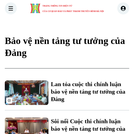
TRANG THÔNG TIN ĐIỆN TỬ
CỦA CƠ QUAN BÁO VÀ PHÁT THANH TRUYỀN HÌNH HÀ NỘI
THỜI SỰ
HÀ NỘI
THẾ GIỚI
KINH TẾ
NHÀ ĐẤT
Bảo vệ nền tảng tư tưởng của
Đảng
Lan tỏa cuộc thi chính luận
bảo vệ nền tảng tư tưởng của
Đảng
Sôi nổi Cuộc thi chính luận
bảo vệ nền tảng tư tưởng của