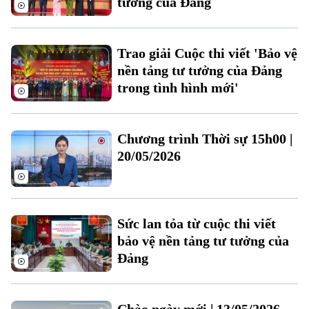
tưởng của Đảng
Tàu
Tin tức
Văn hóa
Đất đai
Xe máy
Tuyển sinh
Trao giải Cuộc thi viết 'Bảo vệ
Tin tức
Sức khỏe
Kinh nghiệm
Thị trường
nền tảng tư tưởng của Đảng
Hướng nghiệp
Làng nghề
trong tình hình mới'
Y tế
Thể thao
Đánh giá
Di tích
Dinh dưỡng
Bóng đá
Giải trí
Chương trình Thời sự 15h00 |
20/05/2026
Tư vấn sức khỏe
Quần vợt
Tin tức
Đã phát sóng
Golf
Sao
Sức lan tỏa từ cuộc thi viết
Điện ảnh
bảo vệ nền tảng tư tưởng của
Đảng
Thời trang
Âm nhạc
Chào ngày mới | 13/05/2026