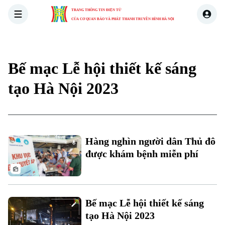
TRANG THÔNG TIN ĐIỆN TỬ
CỦA CƠ QUAN BÁO VÀ PHÁT THANH TRUYỀN HÌNH HÀ NỘI
THỜI SỰ
HÀ NỘI
THẾ GIỚI
KINH TẾ
NHÀ ĐẤT
Bế mạc Lễ hội thiết kế sáng
Xu hướng
tạo Hà Nội 2023
Chuyên mục
Thời sự
Hàng nghìn người dân Thủ đô
được khám bệnh miễn phí
Hà Nội
Hà Nội
Chính trị
Nhịp sống Hà Nội
Thế giới
Bế mạc Lễ hội thiết kế sáng
Xã hội
Người Hà Nội
tạo Hà Nội 2023
Tin tức
Kinh tế