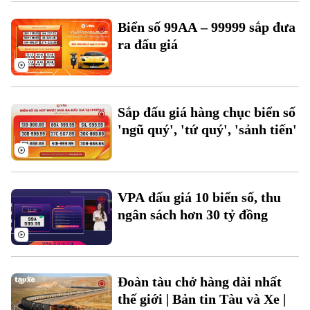
Biển số 99AA – 99999 sắp đưa
ra đấu giá
Sắp đấu giá hàng chục biển số
Chuyên mục
'ngũ quý', 'tứ quý', 'sảnh tiến'
Thời sự
Hà Nội
Hà Nội
VPA đấu giá 10 biển số, thu
Chính trị
ngân sách hơn 30 tỷ đồng
Nhịp sống Hà Nội
Thế giới
Xã hội
Người Hà Nội
Tin tức
Kinh tế
An ninh trật tự
Đoàn tàu chở hàng dài nhất
Khoảnh khắc Hà Nội
Quân sự
Tin tức
thế giới | Bản tin Tàu và Xe |
Nhà đất
Công nghệ