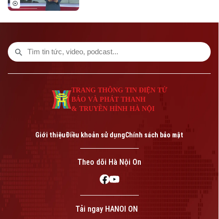
Liên hệ đường dây nóng (bấm để gọi)
Tòa soạn
Tòa soạn
0865.116.699 (hotline)
0865.116.699
TRANG THÔNG TIN ĐIỆN TỬ
BÁO VÀ PHÁT THANH
& TRUYỀN HÌNH HÀ NỘI
Giới thiệu
Điều khoản sử dụng
Chính sách bảo mật
Theo dõi Hà Nội On
Bản quyền thuộc về Cơ quan Báo và Phát thanh Truyền hình Hà Nội Giấy
phép số: Số 63/GP-TTDT, cấp ngày 10/05/2023
Tải ngay HANOI ON
TRANG THÔNG TIN ĐIỆN TỬ