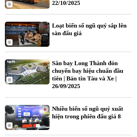
Ẩm thực
22/10/2025
Hồ sơ
Cafe sáng
Tin tức
Tàu và Xe
Người Việt 4 phương
Tài chính Ngân hàng
Loạt biển số ngũ quý sắp lên
Đầu tư
Ô tô
Giáo dục
sàn đấu giá
Doanh nghiệp
Căn hộ
Tàu
Tin tức
Văn hóa
Đất đai
Xe máy
Tuyển sinh
Sân bay Long Thành đón
Tin tức
Sức khỏe
Kinh nghiệm
chuyến bay hiệu chuẩn đầu
Thị trường
Hướng nghiệp
tiên | Bản tin Tàu và Xe |
Làng nghề
Y tế
Thể thao
26/09/2025
Đánh giá
Di tích
Dinh dưỡng
Bóng đá
Giải trí
Nhiều biển số ngũ quý xuất
Tư vấn sức khỏe
Quần vợt
hiện trong phiên đấu giá 8
Tin tức
Đã phát sóng
Golf
Sao