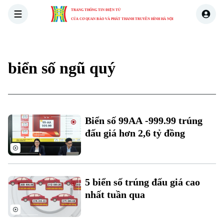
TRANG THÔNG TIN ĐIỆN TỬ
CỦA CƠ QUAN BÁO VÀ PHÁT THANH TRUYỀN HÌNH HÀ NỘI
THỜI SỰ
HÀ NỘI
THẾ GIỚI
KINH TẾ
NHÀ ĐẤT
biển số ngũ quý
Biển số 99AA -999.99 trúng
đấu giá hơn 2,6 tỷ đồng
Xu hướng
5 biển số trúng đấu giá cao
nhất tuần qua