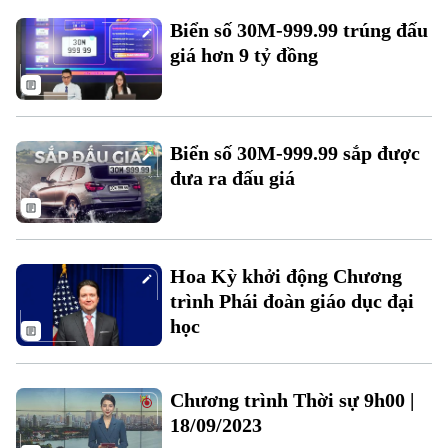
Điện ảnh
Biển số 30M-999.99 trúng đấu
giá hơn 9 tỷ đồng
Thời trang
Âm nhạc
Biển số 30M-999.99 sắp được
đưa ra đấu giá
Theo dõi Hà Nội On
Hoa Kỳ khởi động Chương
trình Phái đoàn giáo dục đại
học
Chương trình Thời sự 9h00 |
18/09/2023