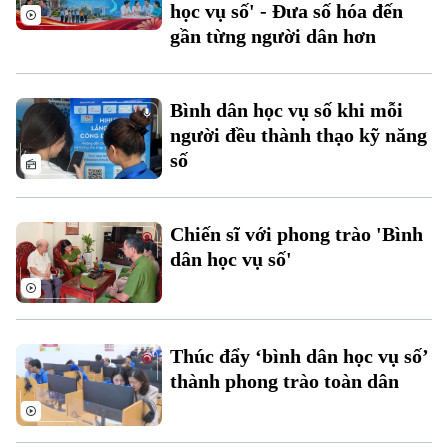
học vụ số' - Đưa số hóa đến
Chuyên mục
gần từng người dân hơn
Thời sự
Bình dân học vụ số khi mỗi
Hà Nội
Hà Nội
người đều thành thạo kỹ năng
số
Chính trị
Nhịp sống Hà Nội
Thế giới
Xã hội
Người Hà Nội
Tin tức
Chiến sĩ với phong trào 'Bình
Kinh tế
An ninh trật tự
dân học vụ số'
Khoảnh khắc Hà Nội
Quân sự
Tin tức
Nhà đất
Công nghệ
Ẩm thực
Hồ sơ
Cafe sáng
Tin tức
Tàu và Xe
Thúc đẩy ‘bình dân học vụ số’
Người Việt 4 phương
Tài chính Ngân hàng
thành phong trào toàn dân
Đầu tư
Ô tô
Giáo dục
Doanh nghiệp
Căn hộ
Tàu