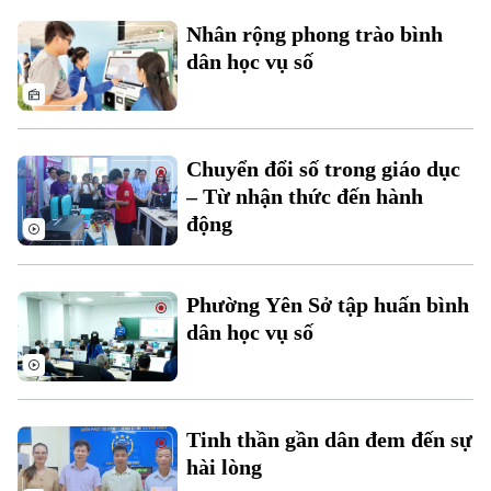
Tin tức
Văn hóa
Nhân rộng phong trào bình
Đất đai
Xe máy
dân học vụ số
Tuyển sinh
Tin tức
Sức khỏe
Kinh nghiệm
Thị trường
Hướng nghiệp
Làng nghề
Y tế
Thể thao
Đánh giá
Chuyển đổi số trong giáo dục
Di tích
Dinh dưỡng
– Từ nhận thức đến hành
Bóng đá
Giải trí
động
Tư vấn sức khỏe
Quần vợt
Tin tức
Đã phát sóng
Golf
Phường Yên Sở tập huấn bình
Sao
dân học vụ số
Điện ảnh
Thời trang
Tinh thần gần dân đem đến sự
Âm nhạc
hài lòng