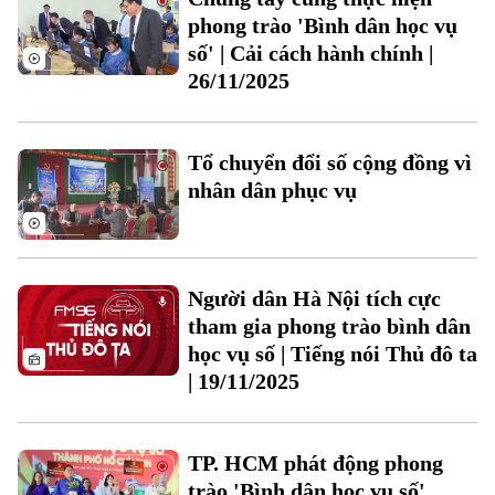
phong trào 'Bình dân học vụ
số' | Cải cách hành chính |
26/11/2025
Tổ chuyển đổi số cộng đồng vì
nhân dân phục vụ
Liên hệ đường dây nóng (bấm để gọi)
Tòa soạn
Tòa soạn
Người dân Hà Nội tích cực
0865.116.699 (hotline)
0865.116.699
tham gia phong trào bình dân
học vụ số | Tiếng nói Thủ đô ta
| 19/11/2025
TP. HCM phát động phong
trào 'Bình dân học vụ số'