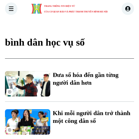
TRANG THÔNG TIN ĐIỆN TỬ
CỦA CƠ QUAN BÁO VÀ PHÁT THANH TRUYỀN HÌNH HÀ NỘI
THỜI SỰ
HÀ NỘI
THẾ GIỚI
KINH TẾ
NHÀ ĐẤT
bình dân học vụ số
Đưa số hóa đến gần từng
người dân hơn
Khi mỗi người dân trở thành
một công dân số