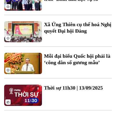
Xã Ứng Thiên cụ thể hoá Nghị
quyết Đại hội Đảng
Mỗi đại biểu Quốc hội phải là
‘công dân số gương mẫu’
Bản quyền thuộc về Cơ quan Báo và Phát thanh Truyền hình Hà Nội Giấy
phép số: Số 63/GP-TTDT, cấp ngày 10/05/2023
TRANG THÔNG TIN ĐIỆN TỬ
CỦA CƠ QUAN BÁO VÀ PHÁT THANH TRUYỀN HÌNH HÀ NỘI
Thời sự 11h30 | 13/09/2025
Số 3-5 Huỳnh Thúc Kháng-Phường Láng-Hà Nội
Giám đốc: VŨ MINH TUẤN
Phó Giám đốc: Nguyễn Kim Khiêm, Nguyễn Minh Đức, Nguyễn Thành Lợi