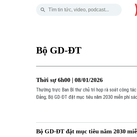
Thứ Sáu
THỜI SỰ
HÀ NỘI
THẾ GIỚI
07 Tháng 08, 2026
Hà Nội
Nhịp sống Hà Nộ
Tin tức
Bộ GD-ĐT
Chính trị
Người Hà Nội
Quân s
Xã hội
Khoảnh khắc Hà 
Hồ sơ
Thời sự 6h00 | 08/01/2026
An ninh trật tự
Ẩm thực
Người V
Thường trực Ban Bí thư chủ trì họp rà soát công tác 
Đảng; Bộ GD-ĐT đặt mục tiêu năm 2030 miễn phí sác
Công nghệ
Quốc đề nghị ông Tập giúp hòa giải với Triều Tiên;... 
trong chương trình hôm nay.
Bộ GD-ĐT đặt mục tiêu năm 2030 miễn