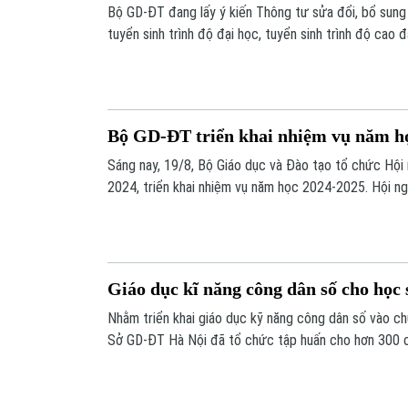
Bộ GD-ĐT đang lấy ý kiến Thông tư sửa đổi, bổ sung
tuyển sinh trình độ đại học, tuyển sinh trình độ cao
Bộ GD-ĐT dự kiến cơ sở đào tạo có thể tổ chức xét
Bộ GD-ĐT triển khai nhiệm vụ năm h
Sáng nay, 19/8, Bộ Giáo dục và Đào tạo tổ chức Hội
2024, triển khai nhiệm vụ năm học 2024-2025. Hội n
thức trực tiếp kết hợp trực tuyến với điểm cầu chính
điểm cầu tỉnh/thành phố. Thủ tướng Phạm Minh Chính
Giáo dục kĩ năng công dân số cho học 
Nhằm triển khai giáo dục kỹ năng công dân số vào ch
Sở GD-ĐT Hà Nội đã tổ chức tập huấn cho hơn 300 cá
trường tiểu học trên toàn thành phố.