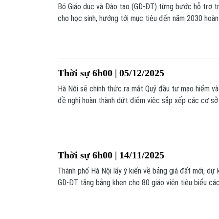
Bộ Giáo dục và Đào tạo (GD-ĐT) từng bước hỗ trợ tr
cho học sinh, hướng tới mục tiêu đến năm 2030 hoàn
sách giáo khoa.
Thời sự 6h00 | 05/12/2025
Hà Nội sẽ chính thức ra mắt Quỹ đầu tư mạo hiểm v
đề nghị hoàn thành dứt điểm việc sắp xếp các cơ sở
thống Pháp Macron hội đàm với Chủ tịch Trung Quốc T
là những thông tin đáng chú ý trong chương trình hô
Thời sự 6h00 | 14/11/2025
Thành phố Hà Nội lấy ý kiến về bảng giá đất mới, dự
GD-ĐT tặng bằng khen cho 80 giáo viên tiêu biểu các 
Hàn Quốc - EU tổ chức đối thoại an ninh quốc phòng lầ
tin đáng chú ý trong chương trình hôm nay.