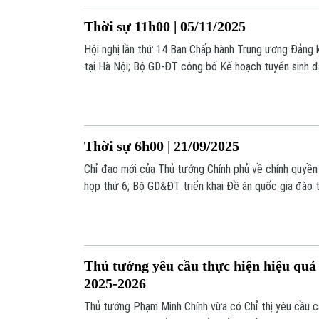
Thời sự 11h00 | 05/11/2025
Hội nghị lần thứ 14 Ban Chấp hành Trung ương Đảng k
tại Hà Nội; Bộ GD-ĐT công bố Kế hoạch tuyển sinh đ
Mỹ cam kết hỗ trợ Hàn Quốc phát triển tàu ngầm chạy
là những thông tin đáng chú ý trong chương trình hô
Thời sự 6h00 | 21/09/2025
Chỉ đạo mới của Thủ tướng Chính phủ về chính quyền
họp thứ 6; Bộ GD&ĐT triển khai Đề án quốc gia đào 
đến năm 2045; Hàn Quốc diễn tập ứng phó với khủng 
cao APEC diễn ra vào tháng 10 tới;... là những thông
trình Thời sự 6h hôm nay.
Thủ tướng yêu cầu thực hiện hiệu qu
2025-2026
Thủ tướng Phạm Minh Chính vừa có Chỉ thị yêu cầu c