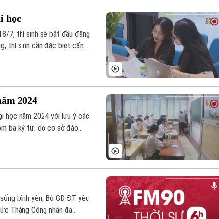
i học
18/7, thí sinh sẽ bắt đầu đăng
, thí sinh cần đặc biệt cẩn
 năm 2024
i học năm 2024 với lưu ý các
m ba ký tự, do cơ sở đào
ương thức xét tuyển do Bộ GD-
xét tuyển do Bộ GD-ĐT quy
 sống bình yên; Bộ GD-ĐT yêu
chức Tháng Công nhân đa