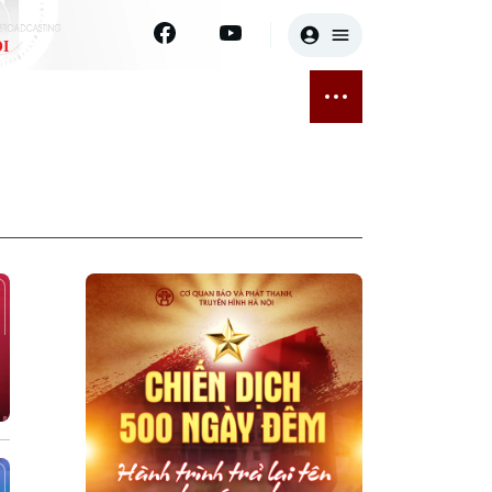
I
E
THỂ THAO
GIẢI TRÍ
ĐÃ PHÁT SÓNG
Bóng đá
Tin tức
ỡng
Quần vợt
Sao
sức khỏe
Golf
Điện ảnh
Thời trang
Âm nhạc