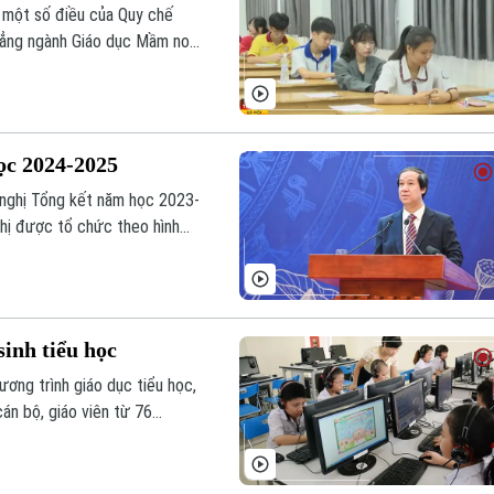
 một số điều của Quy chế
 đẳng ngành Giáo dục Mầm non.
 tuyển sớm.
ọc 2024-2025
 nghị Tổng kết năm học 2023-
ghị được tổ chức theo hình
 tại Hà Nội kết nối tới 63
 dự và phát biểu chỉ đạo.
sinh tiểu học
ương trình giáo dục tiểu học,
n bộ, giáo viên từ 76