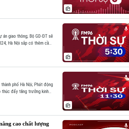
imore, doanh nghiệp bảo hiểm
nh nghi bị lạm dụng ở Nhật Bản
 học vì thời tiết khắc
Thời sự hôm nay.
ự án giao thông; Bộ GD-ĐT sẽ
024; Hà Nội sắp có thêm cầu
cường đào tạo và tiếp nhận
c độ đầu tư trong năm 2024…
 hôm nay.
ộ thành phố Hà Nội; Phát động
p thúc đẩy tăng trưởng kinh
thi tốt nghiệp THPT; Thủ
llah; Sri Lanka sẵn sàng điều
tin đáng chú ý trong bản tin
 nâng cao chất lượng