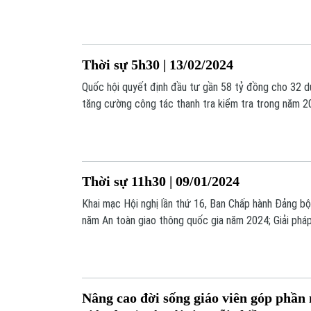
dạng, thiết thực, hướng về cơ sở; Vụ sập cầu ở Balt
có thể phải bồi thường tới 4 tỷ USD; Số lượng trẻ tì
tăng lên mức cao kỷ lục; Nam Sudan đóng cửa trường
nghiệt... là những nội dung đáng chú ý trong bản tin 
Thời sự 5h30 | 13/02/2024
Quốc hội quyết định đầu tư gần 58 tỷ đồng cho 32 d
tăng cường công tác thanh tra kiểm tra trong năm 2
vượt sông rộng 30m để giảm ùn tắc; Hàn Quốc tăng 
lao động Việt; Các nhà sản xuất Mỹ có thể giảm tố
là một số thông tin đáng chú ý trong bản tin Thời sự
Thời sự 11h30 | 09/01/2024
Khai mạc Hội nghị lần thứ 16, Ban Chấp hành Đảng b
năm An toàn giao thông quốc gia năm 2024; Giải phá
tế ngay từ đầu năm; Chủ động các giải pháp đổi mới 
tướng Israel tuyên bố sẵn sàng chiến tranh với Hezbo
tàu tới Biển Đỏ để bảo vệ tàu hàng… là một số thông 
Thời sự hôm nay.
Nâng cao đời sống giáo viên góp phần