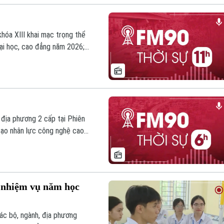
hóa XIII khai mạc trọng thể
ại học, cao đẳng năm 2026;
 bằng năng lượng hạt nhân;...
m nay.
 địa phương 2 cấp tại Phiên
tạo nhân lực công nghệ cao
bố chuẩn bị cho Hội nghị Cấp
 tin đáng chú ý trong chương
ả nhiệm vụ năm học
ác bộ, ngành, địa phương