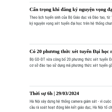
Cẩn trọng khi đăng ký nguyện vọng đạ
Theo lịch tuyển sinh của Bộ Giáo dục và Đào tạo, từ 
ký nguyện vọng xét tuyển đại học trên hệ thống chung
trọng, kỹ lưỡng trong quá trình đăng ký.
Có 20 phương thức xét tuyển Đại học
Bộ GD-ĐT vừa công bố 20 phương thức xét tuyển Đạ
cơ sở đào tạo sử dụng mã phương thức xét tuyển gồ
tạo tự định nghĩa, nhưng phải tham chiếu với mã ph
ĐT quy định, hoặc có thể sử dụng mã phương thức 
định.
Thời sự 6h | 29/03/2024
Hà Nội xây dựng hệ thống camera giám sát - vì cuộc
cầu rà soát hoạt động liên kết giáo dục; Hà Nội tổ 