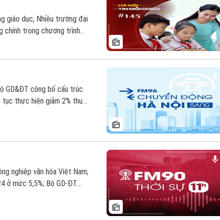
g giáo dục; Nhiều trường đại
ng chính trong chương trình
 Bộ GD&ĐT công bố cấu trúc
 tục thực hiện giảm 2% thuế
ại 41 dự án BOT đường bộ từ
hương trình ‘Chuyển động Hà
công nghiệp văn hóa Việt Nam;
24 ở mức 5,5%; Bộ GD-ĐT
hiệp THPT Ngoại ngữ; 15
ha; Nỗi lo dư chấn sau thảm
ng chú ý trong chương trình