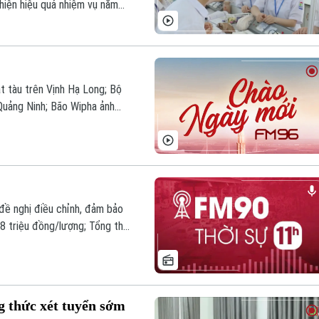
hiện hiệu quả nhiệm vụ năm
ật tàu trên Vịnh Hạ Long; Bộ
 Quảng Ninh; Bão Wipha ảnh
những thông tin đáng chú ý
đề nghị điều chỉnh, đảm bảo
118 triệu đồng/lượng; Tổng thư
ộc tấn công của Nga ở
hôm nay.
g thức xét tuyển sớm