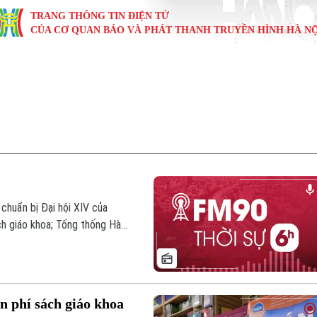
TRANG THÔNG TIN ĐIỆN TỬ
CỦA CƠ QUAN BÁO VÀ PHÁT THANH TRUYỀN HÌNH HÀ NỘ
KINH TẾ
NHÀ ĐẤT
TÀU VÀ XE
GIÁO DỤC
VĂN HÓA
SỨC KHỎ
i
Tin tức
Tin tức
Ô tô
Tin tức
Tin tức
Y tế
ự
Cafe sáng
Đầu tư
Tàu
Tuyển sinh
Làng nghề
Dinh dư
Nội
Tài chính Ngân hàng
Căn hộ
Xe máy
Hướng nghiệp
Di tích
Tư vấn 
iệt 4 phương
Doanh nghiệp
Đất đai
Thị trường
chuẩn bị Đại hội XIV của
h giáo khoa; Tổng thống Hàn
Kinh nghiệm
Đánh giá
là những thông tin đáng chú ý
 phí sách giáo khoa