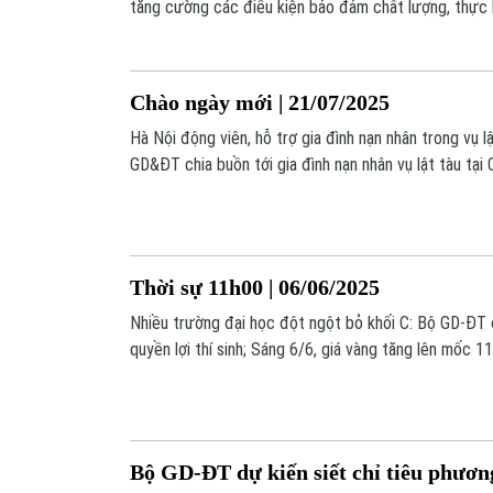
tăng cường các điều kiện bảo đảm chất lượng, thực 
học 2025 - 2026.
Chào ngày mới | 21/07/2025
Hà Nội động viên, hỗ trợ gia đình nạn nhân trong vụ l
GD&ĐT chia buồn tới gia đình nạn nhân vụ lật tàu tại
hưởng đến hàng trăm nghìn người ở Philippines;... là 
trong bản tin hôm nay.
Thời sự 11h00 | 06/06/2025
Nhiều trường đại học đột ngột bỏ khối C: Bộ GD-ĐT 
quyền lợi thí sinh; Sáng 6/6, giá vàng tăng lên mốc 
ký NATO cảnh báo phản ứng ‘tàn khốc’ nếu xảy ra cu
Baltic;... là những thông tin đáng chú ý trong bản tin 
Bộ GD-ĐT dự kiến siết chỉ tiêu phươn