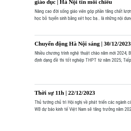
giáo dục | Hà Nội tin mỗi chiều
Nâng cao đời sống giáo viên góp phần tăng chất lượn
học bỏ tuyển sinh bằng xét học bạ... là những nội du
hôm nay.
Chuyển động Hà Nội sáng | 30/12/2023
Nhiều chương trình nghệ thuật chào năm mới 2024;
định dạng đề thi tốt nghiệp THPT từ năm 2025; Tiếp
VAT đến hết tháng 6/2024; Chính thức tăng giá vé t
ngày 29/12… là một số thông tin đáng chú ý trong c
Nội sáng’.
Thời sự 11h | 22/12/2023
Thủ tướng chủ trì Hội nghị về phát triển các ngành 
WB dự báo kinh tế Việt Nam sẽ tăng trưởng năm 20
đưa chứng chỉ Vstep vào danh mục miễn thi Tốt ng
người chết trong vụ xả súng tại trường đại học ở Pra
họa động đất tại Trung Quốc… là một số nội dung đá