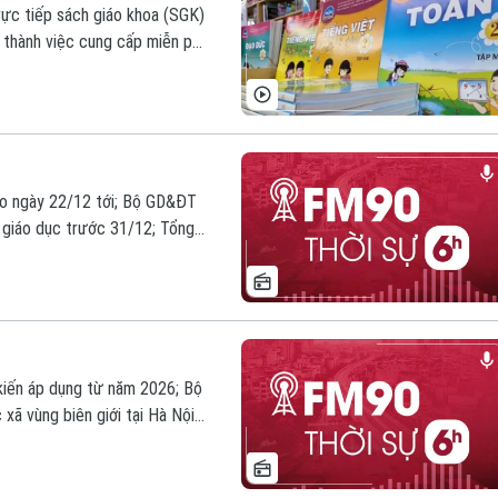
ực tiếp sách giáo khoa (SGK)
 thành việc cung cấp miễn phí
ào ngày 22/12 tới; Bộ GD&ĐT
 giáo dục trước 31/12; Tổng
ập Cận Bình tại Bắc Kinh;...
m nay.
 kiến áp dụng từ năm 2026; Bộ
xã vùng biên giới tại Hà Nội;
n đầu tiên;... là những thông