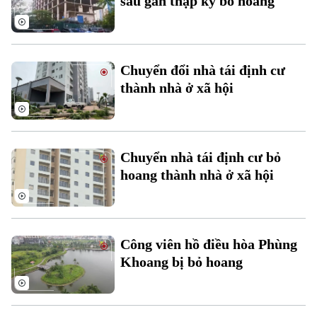
sau gần thập kỷ bỏ hoang
Chuyển đổi nhà tái định cư
thành nhà ở xã hội
Chuyển nhà tái định cư bỏ
hoang thành nhà ở xã hội
Bản quyền thuộc về Cơ quan Báo và Phát thanh Truyền hình Hà Nội Giấy
phép số: Số 63/GP-TTDT, cấp ngày 10/05/2023
Công viên hồ điều hòa Phùng
Khoang bị bỏ hoang
TRANG THÔNG TIN ĐIỆN TỬ
CỦA CƠ QUAN BÁO VÀ PHÁT THANH TRUYỀN HÌNH HÀ NỘI
Số 3-5 Huỳnh Thúc Kháng-Phường Láng-Hà Nội
Giám đốc: VŨ MINH TUẤN