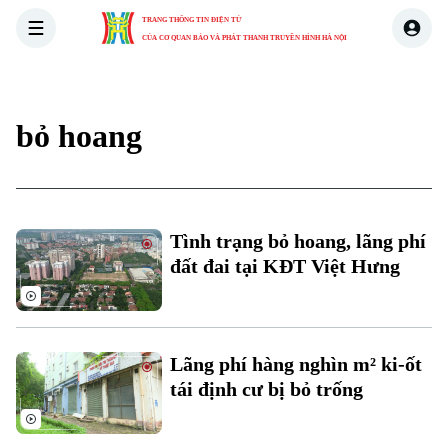
TRANG THÔNG TIN ĐIỆN TỬ
CỦA CƠ QUAN BÁO VÀ PHÁT THANH TRUYỀN HÌNH HÀ NỘI
THỜI SỰ
HÀ NỘI
THẾ GIỚI
KINH TẾ
NHÀ ĐẤT
bỏ hoang
Tình trạng bỏ hoang, lãng phí
đất đai tại KĐT Việt Hưng
Lãng phí hàng nghìn m² ki-ốt
tái định cư bị bỏ trống