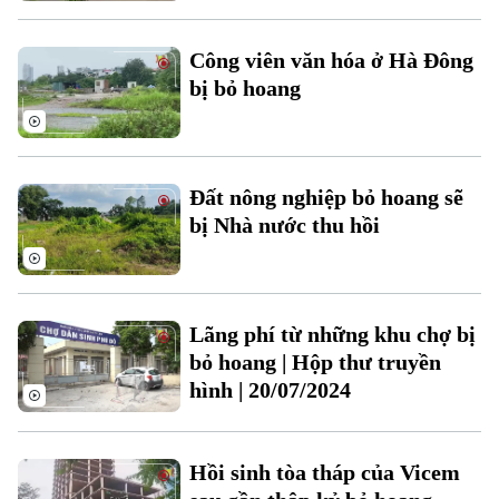
Công viên văn hóa ở Hà Đông
bị bỏ hoang
Liên hệ đường dây nóng (bấm để gọi)
Tòa soạn
Tòa soạn
0865.116.699 (hotline)
0865.116.699
Đất nông nghiệp bỏ hoang sẽ
bị Nhà nước thu hồi
Lãng phí từ những khu chợ bị
bỏ hoang | Hộp thư truyền
hình | 20/07/2024
Hồi sinh tòa tháp của Vicem