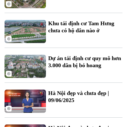
Khu tái định cư Tam Hưng
chưa có hộ dân nào ở
Dự án tái định cư quy mô hơn
3.000 dân bị bỏ hoang
Hà Nội đẹp và chưa đẹp |
09/06/2025
Chuyên mục
Thời sự