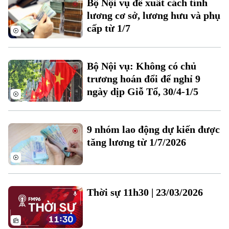
Bộ Nội vụ đề xuất cách tính
Đất đai
Xe máy
lương cơ sở, lương hưu và phụ
Tuyển sinh
Tin tức
Sức khỏe
cấp từ 1/7
Kinh nghiệm
Thị trường
Hướng nghiệp
Làng nghề
Y tế
Thể thao
Đánh giá
Bộ Nội vụ: Không có chủ
Di tích
Dinh dưỡng
trương hoán đổi để nghỉ 9
Bóng đá
Giải trí
ngày dịp Giỗ Tổ, 30/4-1/5
Tư vấn sức khỏe
Quần vợt
Tin tức
Đã phát sóng
Golf
9 nhóm lao động dự kiến được
Sao
tăng lương từ 1/7/2026
Điện ảnh
Thời trang
Thời sự 11h30 | 23/03/2026
Âm nhạc