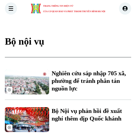
TRANG THÔNG TIN ĐIỆN TỬ
CỦA CƠ QUAN BÁO VÀ PHÁT THANH TRUYỀN HÌNH HÀ NỘI
THỜI SỰ
HÀ NỘI
THẾ GIỚI
KINH TẾ
NHÀ ĐẤT
Bộ nội vụ
Nghiên cứu sáp nhập 705 xã,
phường để tránh phân tán
nguồn lực
Bộ Nội vụ phản hồi đề xuất
nghỉ thêm dịp Quốc khánh