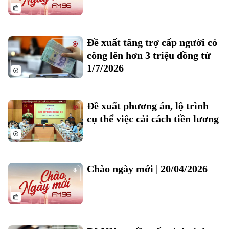
Thời sự
Đề xuất tăng trợ cấp người có
Hà Nội
Hà Nội
công lên hơn 3 triệu đồng từ
1/7/2026
Chính trị
Nhịp sống Hà Nội
Thế giới
Xã hội
Người Hà Nội
Tin tức
Đề xuất phương án, lộ trình
Kinh tế
An ninh trật tự
cụ thể việc cải cách tiền lương
Khoảnh khắc Hà Nội
Quân sự
Tin tức
Nhà đất
Công nghệ
Ẩm thực
Hồ sơ
Cafe sáng
Tin tức
Tàu và Xe
Chào ngày mới | 20/04/2026
Người Việt 4 phương
Tài chính Ngân hàng
Đầu tư
Ô tô
Giáo dục
Doanh nghiệp
Căn hộ
Tàu
Tin tức
Văn hóa