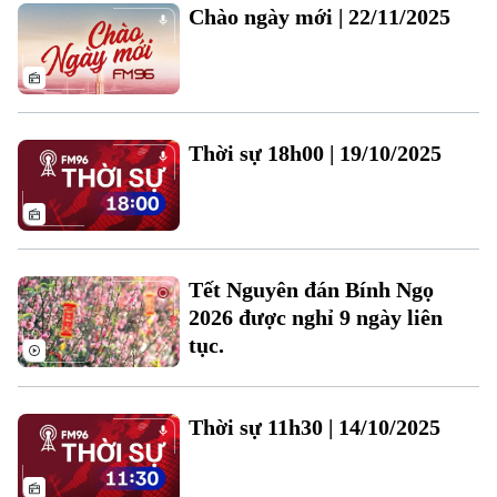
Chào ngày mới | 22/11/2025
Thời sự 18h00 | 19/10/2025
Bản quyền thuộc về Cơ quan Báo và Phát thanh Truyền hình Hà Nội Giấy
phép số: Số 63/GP-TTDT, cấp ngày 10/05/2023
TRANG THÔNG TIN ĐIỆN TỬ
Tết Nguyên đán Bính Ngọ
CỦA CƠ QUAN BÁO VÀ PHÁT THANH TRUYỀN HÌNH HÀ NỘI
2026 được nghỉ 9 ngày liên
Số 3-5 Huỳnh Thúc Kháng-Phường Láng-Hà Nội
Giám đốc: VŨ MINH TUẤN
tục.
Phó Giám đốc: Nguyễn Kim Khiêm, Nguyễn Minh Đức, Nguyễn Thành Lợi
Thời sự 11h30 | 14/10/2025