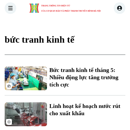
TRANG THÔNG TIN ĐIỆN TỬ
CỦA CƠ QUAN BÁO VÀ PHÁT THANH TRUYỀN HÌNH HÀ NỘI
THỜI SỰ
HÀ NỘI
THẾ GIỚI
KINH TẾ
NHÀ ĐẤT
bức tranh kinh tế
Xu hướng
Chuyên mục
Bức tranh kinh tế tháng 5:
Thời sự
Nhiều động lực tăng trưởng
tích cực
Hà Nội
Hà Nội
Chính trị
Linh hoạt kế hoạch nước rút
Nhịp sống Hà Nội
Thế giới
cho xuất khẩu
Xã hội
Người Hà Nội
Tin tức
Kinh tế