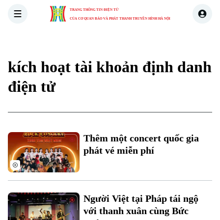
TRANG THÔNG TIN ĐIỆN TỬ
CỦA CƠ QUAN BÁO VÀ PHÁT THANH TRUYỀN HÌNH HÀ NỘI
THỜI SỰ
HÀ NỘI
THẾ GIỚI
KINH TẾ
NHÀ ĐẤT
kích hoạt tài khoản định danh
điện tử
Xu hướng
Thêm một concert quốc gia
Chuyên mục
phát vé miễn phí
Thời sự
Hà Nội
Hà Nội
Người Việt tại Pháp tái ngộ
với thanh xuân cùng Bức
Chính trị
Nhịp sống Hà Nội
Thế giới