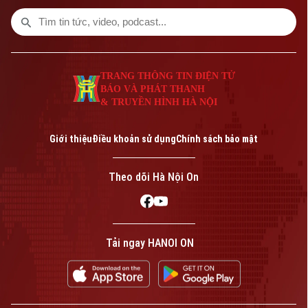
Bóng đá
Giải trí
Tư vấn sức khỏe
Quần vợt
Tin tức
Đã phát sóng
Golf
Sao
TRANG THÔNG TIN ĐIỆN TỬ
BÁO VÀ PHÁT THANH
& TRUYỀN HÌNH HÀ NỘI
Điện ảnh
Theo dõi Hà Nội On
Thời trang
Giới thiệu
Điều khoản sử dụng
Chính sách bảo mật
Âm nhạc
Theo dõi Hà Nội On
Liên hệ đường dây nóng (bấm để gọi)
Tòa soạn
Tòa soạn
Tải ngay HANOI ON
0865.116.699 (hotline)
0865.116.699