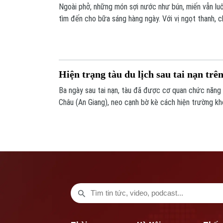
Ngoài phở, những món sợi nước như bún, miến vẫn lu
tìm đến cho bữa sáng hàng ngày. Với vị ngọt thanh, 
dấm bỗng, bún riêu chính là một lựa chọn phù hợp để
Hiện trạng tàu du lịch sau tai nạn trê
Ba ngày sau tai nạn, tàu đã được cơ quan chức năng l
Châu (An Giang), neo cạnh bờ kè cách hiện trường k
tra. Theo quan sát bên ngoài, tàu rách hơn 10m, cửa 