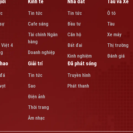
iới
Kinh tế
Nhà đất
Tàu và Xe
ức
Tin tức
Tin tức
Ô tô
sự
Cafe sáng
Đầu tư
Tàu
Tài chính Ngân
Căn hộ
Xe máy
hàng
 Việt 4
Đất đai
Thị trường
ng
Doanh nghiệp
Kinh nghiệm
Đánh giá
thao
Giải trí
Đã phát sóng
 đá
Tin tức
Truyền hình
vợt
Sao
Phát thanh
Điện ảnh
Thời trang
Âm nhạc