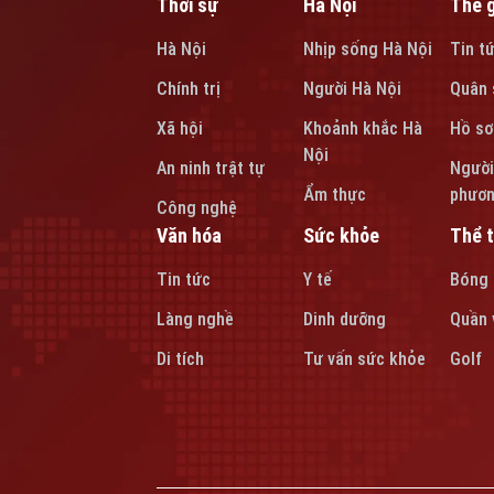
Thời sự
Hà Nội
Thế g
Hà Nội
Nhịp sống Hà Nội
Tin t
Chính trị
Người Hà Nội
Quân 
Xã hội
Khoảnh khắc Hà
Hồ sơ
Nội
An ninh trật tự
Người
Ẩm thực
phươ
Công nghệ
Văn hóa
Sức khỏe
Thể 
Tin tức
Y tế
Bóng
Làng nghề
Dinh dưỡng
Quần 
Di tích
Tư vấn sức khỏe
Golf