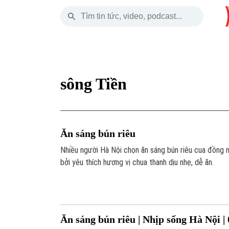
Thứ Bảy
THỜI SỰ
HÀ NỘI
THẾ GIỚI
08 Tháng 08, 2026
Hà Nội
Nhịp sống Hà Nộ
Tin tức
sông Tiền
Chính trị
Người Hà Nội
Quân s
Xã hội
Khoảnh khắc Hà 
Hồ sơ
Ăn sáng bún riêu
An ninh trật tự
Ẩm thực
Người V
Nhiều người Hà Nội chọn ăn sáng bún riêu cua đồng 
bởi yêu thích hương vị chua thanh dịu nhẹ, dễ ăn.
Công nghệ
Ăn sáng bún riêu | Nhịp sống Hà Nội |