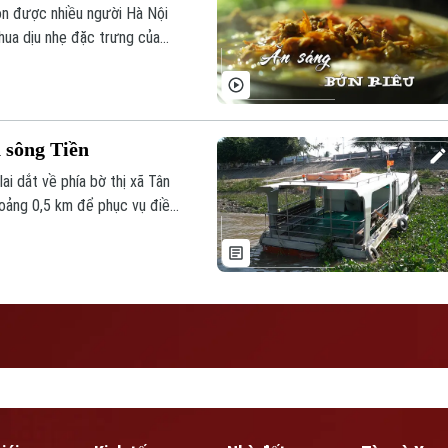
ôn được nhiều người Hà Nội
chua dịu nhẹ đặc trưng của
 bắt đầu một ngày mới.
n sông Tiền
ai dắt về phía bờ thị xã Tân
hoảng 0,5 km để phục vụ điều
kính vỡ vụn.