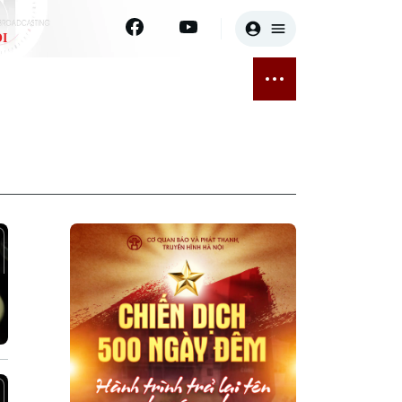
I
E
THỂ THAO
GIẢI TRÍ
ĐÃ PHÁT SÓNG
Bóng đá
Tin tức
ỡng
Quần vợt
Sao
sức khỏe
Golf
Điện ảnh
Thời trang
Âm nhạc