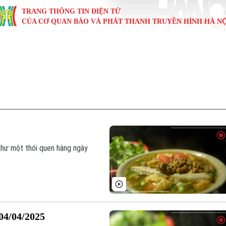
TRANG THÔNG TIN ĐIỆN TỬ
CỦA CƠ QUAN BÁO VÀ PHÁT THANH TRUYỀN HÌNH HÀ NỘ
KINH TẾ
NHÀ ĐẤT
TÀU VÀ XE
GIÁO DỤC
VĂN HÓA
SỨC KHỎ
i
Tin tức
Tin tức
Ô tô
Tin tức
Tin tức
Y tế
ự
Cafe sáng
Đầu tư
Tàu
Tuyển sinh
Làng nghề
Dinh dư
Nội
Tài chính Ngân hàng
Căn hộ
Xe máy
Hướng nghiệp
Di tích
Tư vấn 
iệt 4 phương
Doanh nghiệp
Đất đai
Thị trường
như một thói quen hàng ngày
Kinh nghiệm
Đánh giá
 04/04/2025