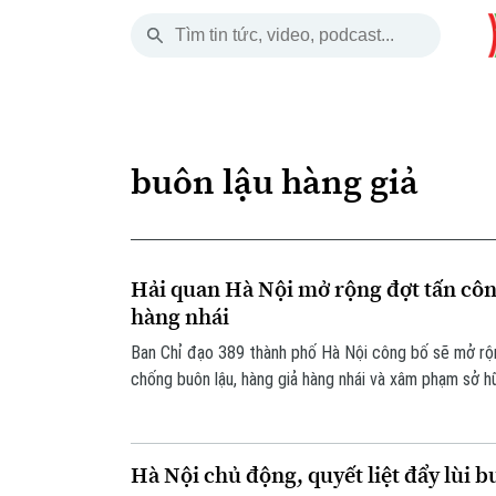
Thứ Sáu
THỜI SỰ
HÀ NỘI
THẾ GIỚI
07 Tháng 08, 2026
Hà Nội
Nhịp sống Hà Nộ
Tin tức
buôn lậu hàng giả
Chính trị
Người Hà Nội
Quân s
Xã hội
Khoảnh khắc Hà 
Hồ sơ
Hải quan Hà Nội mở rộng đợt tấn côn
An ninh trật tự
Ẩm thực
Người V
hàng nhái
Ban Chỉ đạo 389 thành phố Hà Nội công bố sẽ mở rộ
Công nghệ
chống buôn lậu, hàng giả hàng nhái và xâm phạm sở hữ
tuần, đến hết ngày 12/8, với tiêu chí “không có vùng 
Hà Nội chủ động, quyết liệt đẩy lùi b