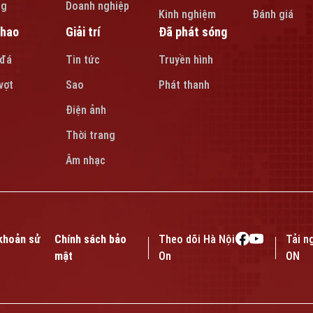
ng
Doanh nghiệp
Kinh nghiệm
Đánh giá
thao
Giải trí
Đã phát sóng
 đá
Tin tức
Truyền hình
vợt
Sao
Phát thanh
Điện ảnh
Thời trang
Âm nhạc
khoản sử
Chính sách bảo
Theo dõi Hà Nội
Tải n
mật
On
ON