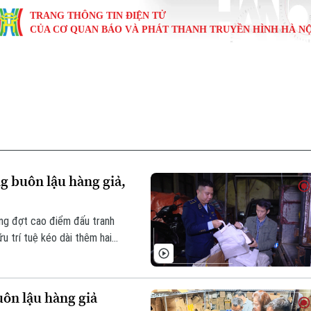
TRANG THÔNG TIN ĐIỆN TỬ
CỦA CƠ QUAN BÁO VÀ PHÁT THANH TRUYỀN HÌNH HÀ NỘ
KINH TẾ
NHÀ ĐẤT
TÀU VÀ XE
GIÁO DỤC
VĂN HÓA
SỨC KHỎ
i
Tin tức
Tin tức
Ô tô
Tin tức
Tin tức
Y tế
ự
Cafe sáng
Đầu tư
Tàu
Tuyển sinh
Làng nghề
Dinh dư
Nội
Tài chính Ngân hàng
Căn hộ
Xe máy
Hướng nghiệp
Di tích
Tư vấn 
g buôn lậu hàng giả,
iệt 4 phương
Doanh nghiệp
Đất đai
Thị trường
ng đợt cao điểm đấu tranh
Kinh nghiệm
Đánh giá
u trí tuệ kéo dài thêm hai
cấm, không có ngoại lệ”.
uôn lậu hàng giả