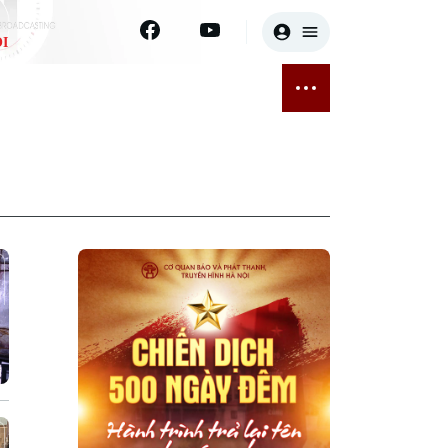
I
E
THỂ THAO
GIẢI TRÍ
ĐÃ PHÁT SÓNG
Bóng đá
Tin tức
ỡng
Quần vợt
Sao
sức khỏe
Golf
Điện ảnh
Thời trang
Âm nhạc