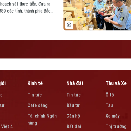
hoạch sát thực tiễn, đưa ra
89 các tỉnh, thành phía Bắc,
ận thương mại, hàng giả.
iới
Kinh tế
Nhà đất
Tàu và Xe
ức
Tin tức
Tin tức
Ô tô
sự
Cafe sáng
Đầu tư
Tàu
Tài chính Ngân
Căn hộ
Xe máy
hàng
 Việt 4
Đất đai
Thị trường