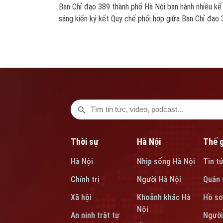
Ban Chỉ đạo 389 thành phố Hà Nội ban hành nhiều kế 
sáng kiến ký kết Quy chế phối hợp giữa Ban Chỉ đạo 3
nhằm nâng cao hiệu quả phòng, chống buôn lậu, gian l
Thời sự
Hà Nội
Thế g
Hà Nội
Nhịp sống Hà Nội
Tin t
Chính trị
Người Hà Nội
Quân 
Xã hội
Khoảnh khắc Hà
Hồ sơ
Nội
An ninh trật tự
Người