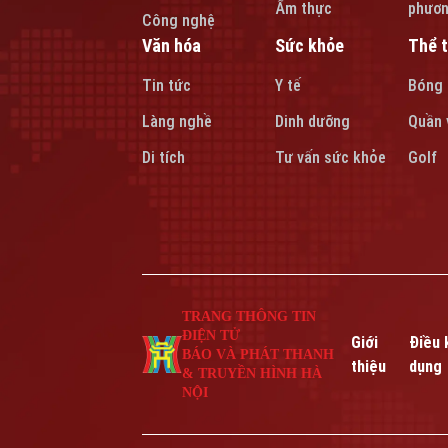
Ẩm thực
phươ
Công nghệ
Văn hóa
Sức khỏe
Thể 
Tin tức
Y tế
Bóng
Làng nghề
Dinh dưỡng
Quần 
Di tích
Tư vấn sức khỏe
Golf
TRANG THÔNG TIN
ĐIỆN TỬ
Giới
Điều 
BÁO VÀ PHÁT THANH
thiệu
dụng
& TRUYỀN HÌNH HÀ
NỘI