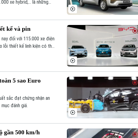
00 xe hybrid;... là những
.
ết kế và pin
 nay đối với 115.000 xe điện
lỗi thiết kế linh kiện có thể
toàn 5 sao Euro
uất sắc đạt chứng nhận an
g mục đánh giá.
độ gần 500 km/h