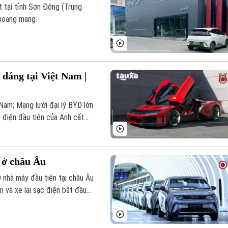
t tại tỉnh Sơn Đông (Trung
hoang mang.
 dáng tại Việt Nam |
Nam; Mạng lưới đại lý BYD lớn
 điện đầu tiên của Anh cất
àu và Xe hôm nay.
 ở châu Âu
nhà máy đầu tiên tại châu Âu
 và xe lai sạc điện bắt đầu