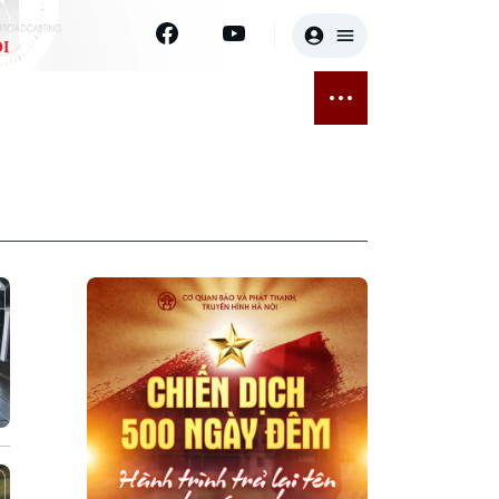
I
E
THỂ THAO
GIẢI TRÍ
ĐÃ PHÁT SÓNG
Bóng đá
Tin tức
ỡng
Quần vợt
Sao
sức khỏe
Golf
Điện ảnh
Thời trang
Âm nhạc