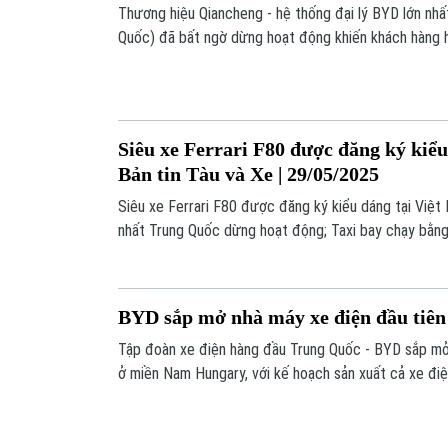
Thương hiệu Qiancheng - hệ thống đại lý BYD lớn nhấ
Quốc) đã bất ngờ dừng hoạt động khiến khách hàng 
Siêu xe Ferrari F80 được đăng ký kiểu
Bản tin Tàu và Xe | 29/05/2025
Siêu xe Ferrari F80 được đăng ký kiểu dáng tại Việt 
nhất Trung Quốc dừng hoạt động; Taxi bay chạy bằng
cánh;... là những nội dung đáng chú ý trong Bản tin T
BYD sắp mở nhà máy xe điện đầu tiên
Tập đoàn xe điện hàng đầu Trung Quốc - BYD sắp mở 
ở miền Nam Hungary, với kế hoạch sản xuất cả xe điện
từ nửa cuối 2025.