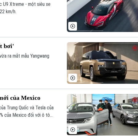
c U9 Xtreme - một siêu xe
,22 km/h.
 bơi'
 vừa ra mắt mẫu Yangwang
ế mới của Mexico
 của Trung Quốc và Tesla của
0% của Mexico đối với ô tô