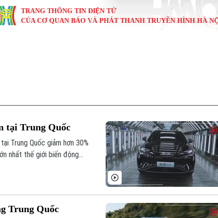
TRANG THÔNG TIN ĐIỆN TỬ
CỦA CƠ QUAN BÁO VÀ PHÁT THANH TRUYỀN HÌNH HÀ NỘ
KINH TẾ
NHÀ ĐẤT
TÀU VÀ XE
GIÁO DỤC
VĂN HÓA
SỨC KHỎ
i
Tin tức
Tin tức
Ô tô
Tin tức
Tin tức
Y tế
ự
Cafe sáng
Đầu tư
Tàu
Tuyển sinh
Làng nghề
Dinh dư
Nội
Tài chính Ngân hàng
Căn hộ
Xe máy
Hướng nghiệp
Di tích
Tư vấn 
m tại Trung Quốc
iệt 4 phương
Doanh nghiệp
Đất đai
Thị trường
 tại Trung Quốc giảm hơn 30%
lớn nhất thế giới biến động
Kinh nghiệm
Đánh giá
ờng Trung Quốc