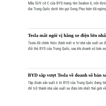
Mẫu SUV cỡ C của BYD mang tên Sealion 6, vốn được 
địa Trung Quốc dưới tên gọi Song Plus hiện đã ngừng
Tesla mất ngôi vị hãng xe điện lớn nhất
Tesla đã chính thức đánh mất vị trí nhà sản xuất xe đ
đối thủ BYD của Trung Quốc, sau khi doanh số bán xe toàn cầu sụt giảm năm thứ
hai liên tiếp.
BYD sắp vượt Tesla về doanh số bán x
Tập đoàn sản xuất ô tô BYD của Trung Quốc đang tiến
để trở thành nhà sản xuất xe điện lớn nhất thế giới 
khi các số liệu bán hàng năm 2025 dần được hé lộ.