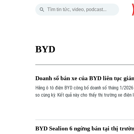
Thứ Sáu
THỜI SỰ
HÀ NỘI
THẾ GIỚI
07 Tháng 08, 2026
Hà Nội
Nhịp sống Hà Nộ
Tin tức
BYD
Chính trị
Người Hà Nội
Quân s
Xã hội
Khoảnh khắc Hà 
Hồ sơ
Doanh số bán xe của BYD liên tục giả
An ninh trật tự
Ẩm thực
Người V
Hãng ô tô điện BYD công bố doanh số tháng 1/2026
so cùng kỳ. Kết quả này cho thấy thị trường xe điện 
Công nghệ
mạnh, cạnh tranh gia tăng.
BYD Sealion 6 ngừng bán tại thị trư