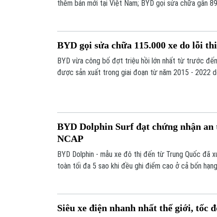
thêm bản mới tại Việt Nam; BYD gọi sửa chữa gần 89.0
thông tin đáng chú ý trong Bản tin Tàu và Xe hôm nay
BYD gọi sửa chữa 115.000 xe do lỗi thi
BYD vừa công bố đợt triệu hồi lớn nhất từ trước đến
được sản xuất trong giai đoạn từ năm 2015 - 2022 do 
gây mất an toàn.
BYD Dolphin Surf đạt chứng nhận an 
NCAP
BYD Dolphin - mẫu xe đô thị đến từ Trung Quốc đã x
toàn tối đa 5 sao khi đều ghi điểm cao ở cả bốn hạn
Siêu xe điện nhanh nhất thế giới, tốc 