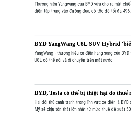
Thương hiệu Yangwang của BYD vừa cho ra mắt chiế
điện tập trung vào đường đua, có tốc độ tối đa 496
BYD YangWang U8L SUV Hybrid 'biết
YangWang - thương hiệu xe điện hạng sang của BYD
U8L có thể nổi và di chuyển trên mặt nước.
BYD, Tesla có thể bị thiệt hại do thu
Hai đối thủ cạnh tranh trong lĩnh vực xe điện là BYD
Mỹ sẽ chịu tổn thất lớn nhất từ mức thuế đề xuất 5
nhập khẩu từ Trung Quốc.