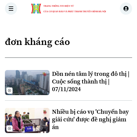
TRANG THÔNG TIN ĐIỆN TỬ
CỦA CƠ QUAN BÁO VÀ PHÁT THANH TRUYỀN HÌNH HÀ NỘI
THỜI SỰ
HÀ NỘI
THẾ GIỚI
KINH TẾ
NHÀ ĐẤT
đơn kháng cáo
Xu hướng
Chuyên mục
Dồn nén tâm lý trong đô thị |
Cuộc sống thành thị |
Thời sự
07/11/2024
Hà Nội
Hà Nội
Nhiều bị cáo vụ 'Chuyến bay
Chính trị
Nhịp sống Hà Nội
Thế giới
giải cứu' được đề nghị giảm
Xã hội
án
Người Hà Nội
Tin tức
Kinh tế