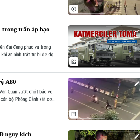
trong trấn áp bạo
ện đại đang phục vụ trong
hi an ninh trật tự bị đe dọa
n.
vệ A80
Văn Quân vượt chốt bảo vệ
– cán bộ Phòng Cảnh sát cơ
Đ nguy kịch