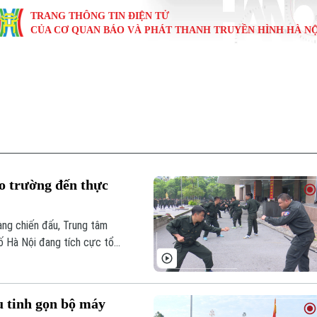
TRANG THÔNG TIN ĐIỆN TỬ
CỦA CƠ QUAN BÁO VÀ PHÁT THANH TRUYỀN HÌNH HÀ NỘ
KINH TẾ
NHÀ ĐẤT
TÀU VÀ XE
GIÁO DỤC
VĂN HÓA
SỨC KHỎ
i
Tin tức
Tin tức
Ô tô
Tin tức
Tin tức
Y tế
ự
Cafe sáng
Đầu tư
Tàu
Tuyển sinh
Làng nghề
Dinh dư
Nội
Tài chính Ngân hàng
Căn hộ
Xe máy
Hướng nghiệp
Di tích
Tư vấn 
ao trường đến thực
iệt 4 phương
Doanh nghiệp
Đất đai
Thị trường
àng chiến đấu, Trung tâm
Kinh nghiệm
Đánh giá
ố Hà Nội đang tích cực tổ
h sát cơ động dự bị.
u tinh gọn bộ máy