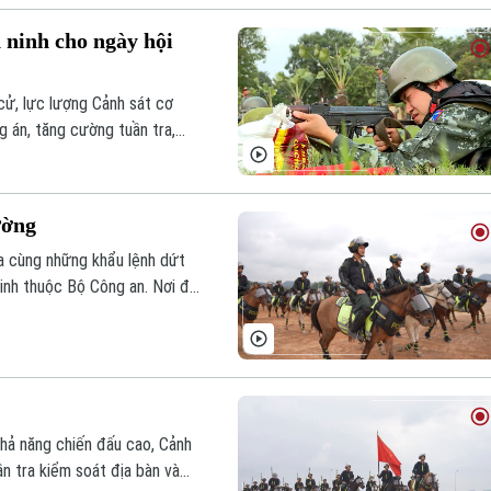
 ninh cho ngày hội
cử, lực lượng Cảnh sát cơ
 án, tăng cường tuần tra,
, góp phần giữ vững an ninh
ước.
ường
òa cùng những khẩu lệnh dứt
inh thuộc Bộ Công an. Nơi đó,
, trở thành lực lượng hỗ trợ
khả năng chiến đấu cao, Cảnh
n tra kiểm soát địa bàn và