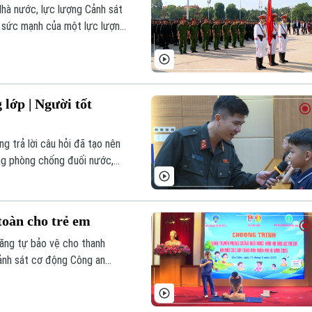
hà nước, lực lượng Cảnh sát
 sức mạnh của một lực lượng
iện chính trị quan trọng, giữ
ặng ấy đã khẳng định vai trò
 lớp | Người tốt
g trả lời câu hỏi đã tạo nên
ăng phòng chống đuối nước,
 động số 4, Phòng Cảnh sát
 Thanh niên xã Gia Lâm tổ
toàn cho trẻ em
năng tự bảo vệ cho thanh
Cảnh sát cơ động Công an
g trình tuyên truyền kỹ năng
ác em trong dịp hè.