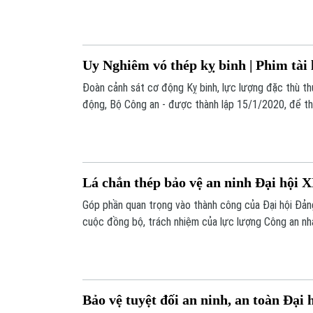
luôn trong trạng thái sẵn sàng trấn áp, xử lý các tìn
trong thực tiễn.
Uy Nghiêm vó thép kỵ binh | Phim tài l
Đoàn cảnh sát cơ động Kỵ binh, lực lượng đặc thù t
động, Bộ Công an - được thành lập 15/1/2020, để t
biệt. Uy nghi trong đội hình, vững vàng trong nhiệm vụ
quan trọng trong công tác đấu tranh, phòng chống t
Lá chắn thép bảo vệ an ninh Đại hội 
Góp phần quan trọng vào thành công của Đại hội Đảng
cuộc đồng bộ, trách nhiệm của lực lượng Công an nh
đảm an ninh, an toàn tuyệt đối cho đại hội. Trong đó
sự hiện diện thầm lặng nhưng vững chắc của lực lượ
người ngày đêm giữ vững an ninh, an toàn cho sự kiện
nước.
Bảo vệ tuyệt đối an ninh, an toàn Đại