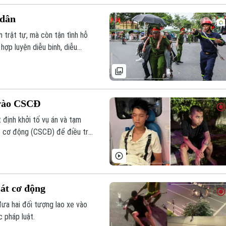
 dân
 trật tự, mà còn tận tình hỗ
 hợp luyện diễu binh, diễu
 vào CSCĐ
định khởi tố vụ án và tạm
át cơ động (CSCĐ) để điều tra
sát cơ động
ưa hai đối tượng lao xe vào
 pháp luật.