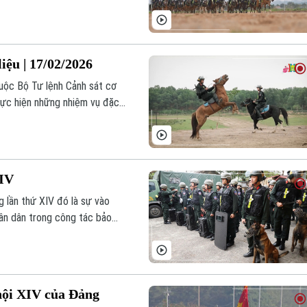
h huống phức tạp phát sinh
iệu | 17/02/2026
huộc Bộ Tư lệnh Cảnh sát cơ
hực hiện những nhiệm vụ đặc
, cơ động kỵ binh giữ vai trò
ội phạm.
XIV
 lần thứ XIV đó là sự vào
ân dân trong công tác bảo
, không thể không nhắc đến
ng Cảnh sát cơ động – những
 chính trị trọng đại của đất
 hội XIV của Đảng