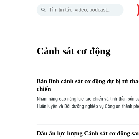
Thứ Năm
THỜI SỰ
HÀ NỘI
THẾ GIỚI
06 Tháng 08, 2026
Hà Nội
Nhịp sống Hà Nộ
Tin tức
Cảnh sát cơ động
Chính trị
Người Hà Nội
Quân s
Xã hội
Khoảnh khắc Hà 
Hồ sơ
Bản lĩnh cảnh sát cơ động dự bị từ th
An ninh trật tự
Ẩm thực
Người V
chiến
Nhằm nâng cao năng lực tác chiến và tinh thần sẵn s
Công nghệ
Huấn luyện và Bồi dưỡng nghiệp vụ Công an thành ph
chức các đợt huấn luyện tập trung cho lực lượng Cản
Dấu ấn lực lượng Cảnh sát cơ động sa