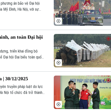
 phương án bảo vệ Đại hội
a Mỹ Đình, Hà Nội, với sự
nh, an toàn Đại hội
dựng, triển khai đồng bộ
ể Đại hội Đại biểu toàn quốc
a | 30/12/2025
uyên truyền pháp luật do lực
à Nội tổ chức đã trở thành
g chỉ được lắng nghe, mà còn
ững tình huống sát với đời