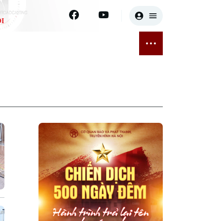
I
E
THỂ THAO
GIẢI TRÍ
ĐÃ PHÁT SÓNG
Bóng đá
Tin tức
ỡng
Quần vợt
Sao
sức khỏe
Golf
Điện ảnh
Thời trang
Âm nhạc