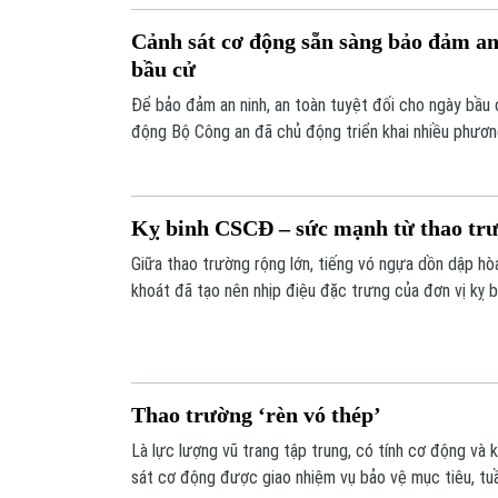
Cảnh sát cơ động sẵn sàng bảo đảm an
bầu cử
Để bảo đảm an ninh, an toàn tuyệt đối cho ngày bầu 
động Bộ Công an đã chủ động triển khai nhiều phương
kiểm soát và sẵn sàng xử lý các tình huống phát sinh
trật tự và bảo vệ an toàn cho ngày hội lớn của đất n
Kỵ binh CSCĐ – sức mạnh từ thao tr
Giữa thao trường rộng lớn, tiếng vó ngựa dồn dập h
khoát đã tạo nên nhịp điệu đặc trưng của đơn vị kỵ b
những “chiến binh bốn chân” ngày ngày được rèn luyện
đắc lực, góp phần giữ vững an ninh, trật tự.
Thao trường ‘rèn vó thép’
Là lực lượng vũ trang tập trung, có tính cơ động và 
sát cơ động được giao nhiệm vụ bảo vệ mục tiêu, tuầ