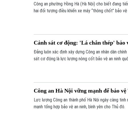
Công an phường Hồng Hà (Hà Nội) cho biết đang tiến 
hai đối tượng điều khiển xe máy “thông chốt” bảo vệ 
diễu hành Đại lễ 2/9 trên địa bàn khiến đồng chí cản
Cảnh sát cơ động: 'Lá chắn thép' bảo 
Đảng luôn xác định xây dựng Công an nhân dân chính 
sát cơ động là lực lượng nòng cốt bảo vệ an ninh quốc
Công an Hà Nội vững mạnh để bảo vệ
Lực lượng Công an thành phố Hà Nội ngày càng tinh n
mạnh tổng hợp bảo vệ an ninh, bình yên cho Thủ đô.