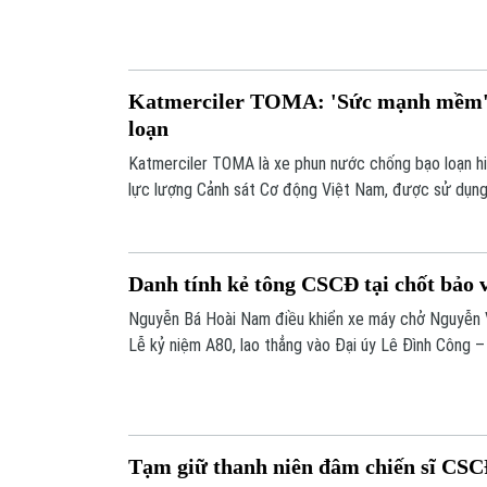
Katmerciler TOMA: 'Sức mạnh mềm' 
loạn
Katmerciler TOMA là xe phun nước chống bạo loạn hi
lực lượng Cảnh sát Cơ động Việt Nam, được sử dụng k
bởi những vụ tụ tập đông người, gây rối hoặc bạo loạ
Danh tính kẻ tông CSCĐ tại chốt bảo 
Nguyễn Bá Hoài Nam điều khiển xe máy chở Nguyễn 
Lễ kỷ niệm A80, lao thẳng vào Đại úy Lê Đình Công 
động.
Tạm giữ thanh niên đâm chiến sĩ CSC