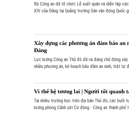
Bộ Công an đã tổ chức Lễ xuất quân và diễn tập các
XIV của Đảng tại Quảng trường Sân vận động Quốc gi
tham gia của gần 5.000 cán bộ, chiến sĩ CAND.
Xây dựng các phương án đảm bảo an ni
Đảng
Lực lượng Công an Thủ đô đã và đang chủ động xây 
nhiều phương án, kế hoạch bảo đảm an ninh, trật tự đ
lần thứ XIV của Đảng diễn ra an toàn.
Vì thế hệ tương lai | Người tốt quanh t
Tại nhiều trường học trên địa bàn Thủ đô, các buổi t
lượng phòng Cảnh sát Cơ động - Công an thành phố H
những tiết học đặc biệt. Ở đó, các em học sinh khôn
được trực tiếp tham gia, tương tác và trải nghiệm nh
sống học đường.