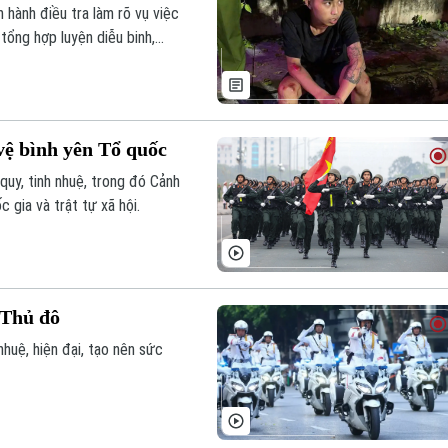
hành điều tra làm rõ vụ việc
tổng hợp luyện diễu binh,
h sát cơ động bị thương nặng.
vệ bình yên Tổ quốc
quy, tinh nhuệ, trong đó Cảnh
 gia và trật tự xã hội.
 Thủ đô
huệ, hiện đại, tạo nên sức