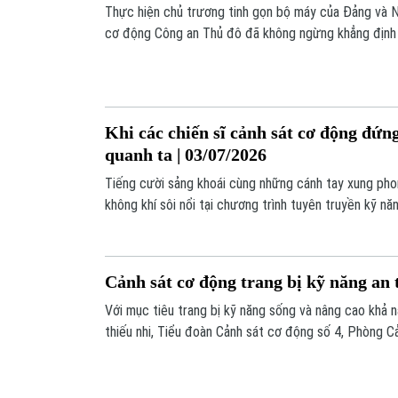
Thực hiện chủ trương tinh gọn bộ máy của Đảng và N
cơ động Công an Thủ đô đã không ngừng khẳng định
vũ trang tập trung, bảo vệ tuyệt đối an toàn các sự k
vững bình yên cho nhân dân. Những chiến công thầm l
"lá chắn thép" bảo vệ Đảng, Nhà nước và Nhân dân.
Khi các chiến sĩ cảnh sát cơ động đứng
quanh ta | 03/07/2026
Tiếng cười sảng khoái cùng những cánh tay xung phon
không khí sôi nổi tại chương trình tuyên truyền kỹ n
xâm hại và bạo lực trẻ em do Tiểu đoàn Cảnh sát cơ
cơ động Công an thành phố Hà Nội phối hợp với Đoàn
chức.
Cảnh sát cơ động trang bị kỹ năng an 
Với mục tiêu trang bị kỹ năng sống và nâng cao khả 
thiếu nhi, Tiểu đoàn Cảnh sát cơ động số 4, Phòng 
thành phố Hà Nội phối hợp xã Gia Lâm tổ chức chươn
sống, kết hợp lớp học tiếng Anh miễn phí dành cho c